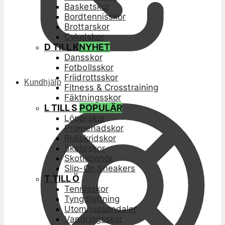
Basketskor
Bordtennisskor
Brottarskor
Cykelskor
D TILL K
NYHET
Dansskor
Fotbollsskor
Friidrottsskor
Kundhjälp
Fitness & Crosstraining
Fäktningsskor
L TILL S
POPULÄR
Löparskor
Promenadskor
Rullskridskor
Skateskor
Skotillbehör
Slip-On Sneakers
T TILL Ö
Tennisskor
Tyngdlyftning
Utomhussandaler
Vandringsskor