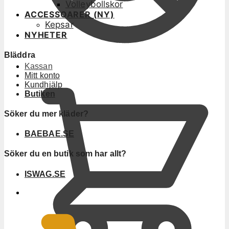
Volleybollskor
ACCESSOARER (NY)
Kepsar
NYHETER
Bläddra
Kassan
Mitt konto
Kundhjälp
Butiken
Söker du mer kläder?
BAEBAE.SE
Söker du en butik som har allt?
ISWAG.SE
0
KR