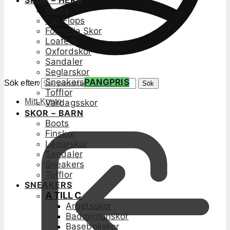
SKOR – HERR
Boots
Flip Flops
Formella Skor
Loafers
Oxfordskor
Sandaler
Seglarskor
Sneakers
PANGPRIS
Sök efter:
Sök
Tofflor
Mitt Konto
Vardagsskor
SKOR – BARN
Boots
Finskor
Läderskor
Sandaler
Sneakers
Tofflor
SNEAKERS
A TILL C
Arbetsskor
Badmintonskor
Basebollskor