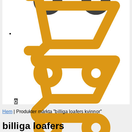
0
KR
0
Hem
|
Produkter märkta ”billiga loafers kvinnor”
billiga loafers