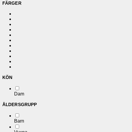
FÄRGER
KÖN
Dam
ÅLDERSGRUPP
Barn