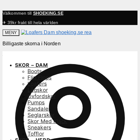
Välkommen till
SHOEKING.SE
✈ 39kr frakt till hela världen
MENY
Billigaste skorna i Norden
SKOR – DAM
Boots
Flip Flops
Loafers
Lågskor
Oxfordskor
Pumps
Sandaler
Seglarskor
Skor Med Klack
Sneakers
Tofflor