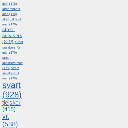
man
(170)
streetskor till
män
(170)
street skor till
män
(170)
street
sneakers
(319)
street
sneakers för
män
(170)
street
sneakers man
(170)
street
sneakers till
män
(170)
svart
(928)
tjejskor
(415)
vit
(538)