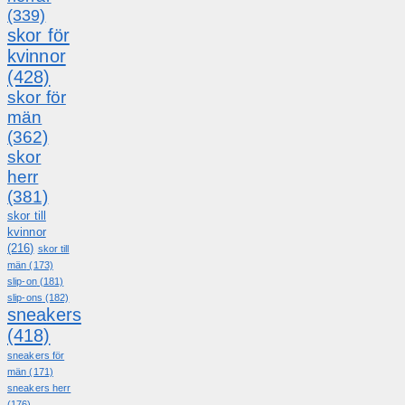
(339)
skor för
kvinnor
(428)
skor för
män
(362)
skor
herr
(381)
skor till
kvinnor
(216)
skor till
män
(173)
slip-on
(181)
slip-ons
(182)
sneakers
(418)
sneakers för
män
(171)
sneakers herr
(176)