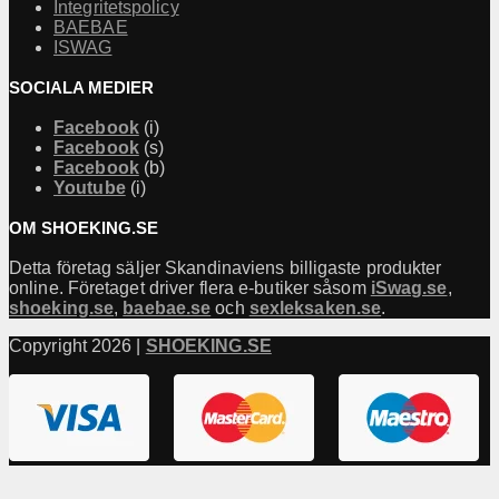
Integritetspolicy
BAEBAE
ISWAG
SOCIALA MEDIER
Facebook
(i)
Facebook
(s)
Facebook
(b)
Youtube
(i)
OM SHOEKING.SE
Detta företag säljer Skandinaviens billigaste produkter
online. Företaget driver flera e-butiker såsom
iSwag.se
,
shoeking.se
,
baebae.se
och
sexleksaken.se
.
Copyright 2026 |
SHOEKING.SE