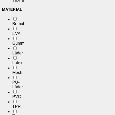
Vuxna
MATERIAL
Bomull
EVA
Gummi
Läder
Latex
Mesh
PU-
Läder
PVC
TPR