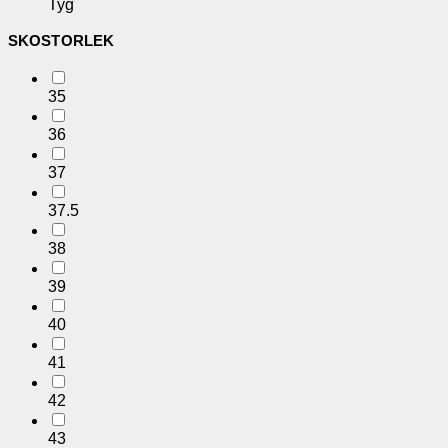
Tyg
SKOSTORLEK
35
36
37
37.5
38
39
40
41
42
43