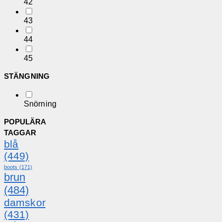
42
43
44
45
STÄNGNING
Snörning
POPULÄRA
TAGGAR
blå
(449)
boots
(171)
brun
(484)
damskor
(431)