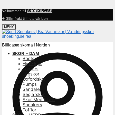
Välkommen till
SHOEKING.SE
✈ 39kr frakt till hela världen
MENY
Billigaste skorna i Norden
SKOR – DAM
Boots
Flip Flops
Loafers
Lågskor
Oxfordskor
Pumps
Sandaler
Seglarskor
Skor Med Klack
Sneakers
Tofflor