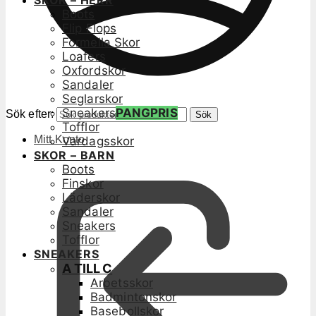
SKOR – HERR
Boots
Flip Flops
Formella Skor
Loafers
Oxfordskor
Sandaler
Seglarskor
Sneakers
PANGPRIS
Sök efter:
Sök
Tofflor
Mitt Konto
Vardagsskor
SKOR – BARN
Boots
Finskor
Läderskor
Sandaler
Sneakers
Tofflor
SNEAKERS
A TILL C
Arbetsskor
Badmintonskor
Basebollskor