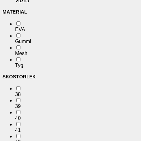
Vuxna
MATERIAL
EVA
Gummi
Mesh
Tyg
SKOSTORLEK
38
39
40
41