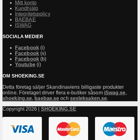
Mitt konto
Kundhjälp
Integritetspolicy
BAEBAE
ISWAG
SOCIALA MEDIER
Facebook
(i)
Facebook
(s)
Facebook
(b)
Youtube
(i)
OM SHOEKING.SE
Detta företag säljer Skandinaviens billigaste produkter
online. Företaget driver flera e-butiker såsom
iSwag.se
,
shoeking.se
,
baebae.se
och
sexleksaken.se
.
Copyright 2026 |
SHOEKING.SE