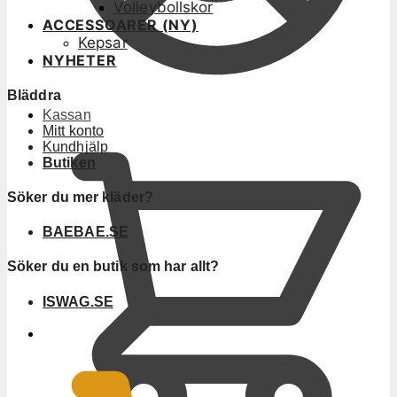
Volleybollskor
ACCESSOARER (NY)
Kepsar
NYHETER
Bläddra
Kassan
Mitt konto
Kundhjälp
Butiken
Söker du mer kläder?
BAEBAE.SE
Söker du en butik som har allt?
ISWAG.SE
0
KR