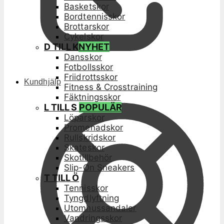
Basketskor
Bordtennisskor
Brottarskor
Cykelskor
D TILL K
NYHET
Dansskor
Fotbollsskor
Friidrottsskor
Kundhjälp
Fitness & Crosstraining
Fäktningsskor
L TILL S
POPULÄR
Löparskor
Promenadskor
Rullskridskor
Skateskor
Skotillbehör
Slip-On Sneakers
T TILL Ö
Tennisskor
Tyngdlyftning
Utomhussandaler
Vandringsskor