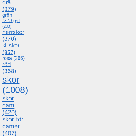
grå
(379)
grön
(273)
gul
(203)
herrskor
(370)
killskor
(357)
rosa
(266)
röd
(368)
skor
(1008)
skor
dam
(420)
skor för
damer
(407)