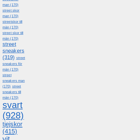
man
(170)
street skor
man
(170)
streetskor till
män
(170)
street skor till
män
(170)
street
sneakers
(319)
street
sneakers för
män
(170)
street
sneakers man
(170)
street
sneakers till
män
(170)
svart
(928)
tjejskor
(415)
vit