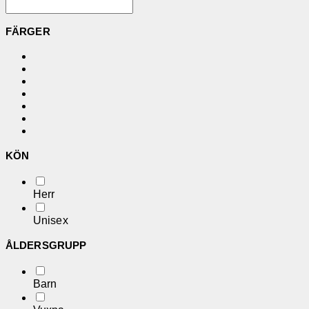
FÄRGER
KÖN
Herr
Unisex
ÅLDERSGRUPP
Barn