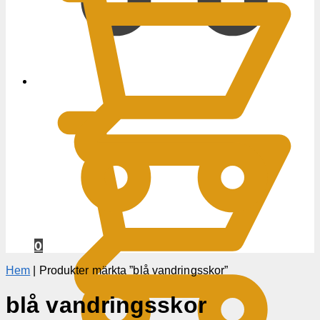
0
KR
0
Hem
|
Produkter märkta ”blå vandringsskor”
blå vandringsskor