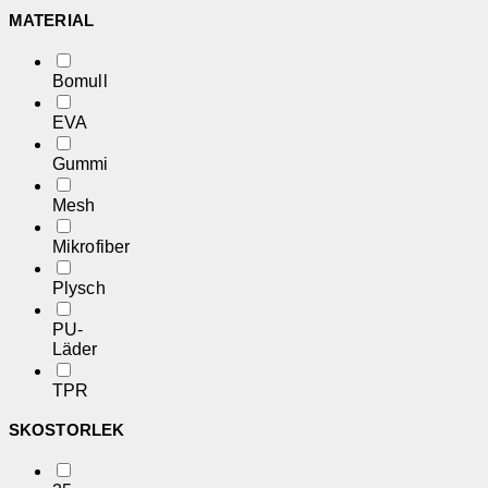
MATERIAL
Bomull
EVA
Gummi
Mesh
Mikrofiber
Plysch
PU-
Läder
TPR
SKOSTORLEK