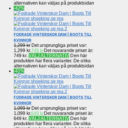
alternativen kan väljas på produktsidan
-42%
FODRADE VINTERSKOR DAM | BOOTS TILL
KVINNOR
1,299
kr
Det ursprungliga priset var:
1,299 kr.
749
kr
Det nuvarande priset är:
749 kr.
VÄLJ ALTERNATIV
Den här
produkten har flera varianter. De olika
alternativen kan väljas på produktsidan
-41%
FODRADE VINTERSKOR DAM | BOOTS TILL
KVINNOR
1,099
kr
Det ursprungliga priset var:
1,099 kr.
649
kr
Det nuvarande priset är:
649 kr.
VÄLJ ALTERNATIV
Den här
produkten har flera varianter. De olika