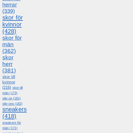
herrar
(339)
skor för
kvinnor
(428)
skor för
män
(362)
skor
herr
(381)
skor till
kvinnor
(216)
skor till
män
(173)
slip-on
(181)
slip-ons
(182)
sneakers
(418)
sneakers för
män
(171)