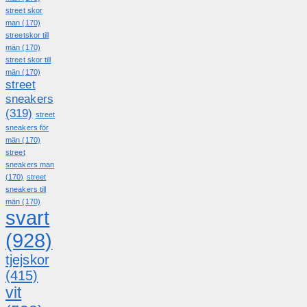
street skor
man
(170)
streetskor till
män
(170)
street skor till
män
(170)
street
sneakers
(319)
street
sneakers för
män
(170)
street
sneakers man
(170)
street
sneakers till
män
(170)
svart
(928)
tjejskor
(415)
vit