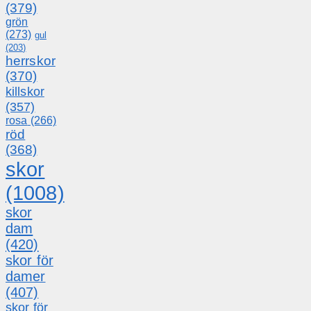
(379)
grön
(273)
gul
(203)
herrskor
(370)
killskor
(357)
rosa
(266)
röd
(368)
skor
(1008)
skor
dam
(420)
skor för
damer
(407)
skor för