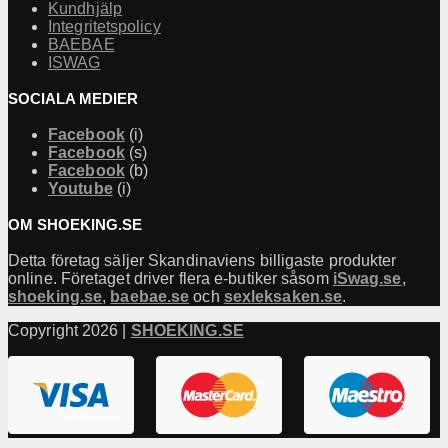
Kundhjälp
Integritetspolicy
BAEBAE
ISWAG
SOCIALA MEDIER
Facebook
(i)
Facebook
(s)
Facebook
(b)
Youtube
(i)
OM SHOEKING.SE
Detta företag säljer Skandinaviens billigaste produkter
online. Företaget driver flera e-butiker såsom
iSwag.se
,
shoeking.se
,
baebae.se
och
sexleksaken.se
.
Copyright 2026 |
SHOEKING.SE