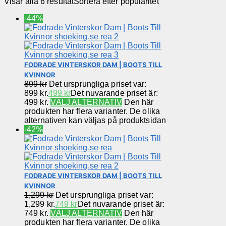
Visar alla 6 resultat
Sortera efter popularitet
-44%
FODRADE VINTERSKOR DAM | BOOTS TILL
KVINNOR
899
kr
Det ursprungliga priset var:
899 kr.
499
kr
Det nuvarande priset är:
499 kr.
VÄLJ ALTERNATIV
Den här
produkten har flera varianter. De olika
alternativen kan väljas på produktsidan
-42%
FODRADE VINTERSKOR DAM | BOOTS TILL
KVINNOR
1,299
kr
Det ursprungliga priset var:
1,299 kr.
749
kr
Det nuvarande priset är:
749 kr.
VÄLJ ALTERNATIV
Den här
produkten har flera varianter. De olika