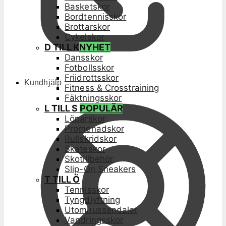
Basketskor
Bordtennisskor
Brottarskor
Cykelskor
D TILL K
NYHET
Dansskor
Fotbollsskor
Friidrottsskor
Kundhjälp
Fitness & Crosstraining
Fäktningsskor
L TILL S
POPULÄR
Löparskor
Promenadskor
Rullskridskor
Skateskor
Skotillbehör
Slip-On Sneakers
T TILL Ö
Tennisskor
Tyngdlyftning
Utomhussandaler
Vandringsskor