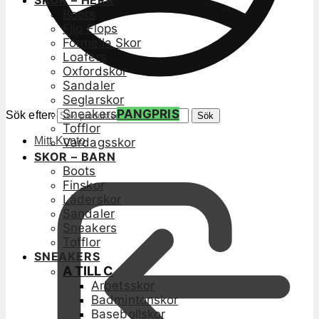
SKOR – HERR
Boots
Flip Flops
Formella Skor
Loafers
Oxfordskor
Sandaler
Seglarskor
Sneakers
PANGPRIS
Sök efter:
Sök
Tofflor
Mitt Konto
Vardagsskor
SKOR – BARN
Boots
Finskor
Läderskor
Sandaler
Sneakers
Tofflor
SNEAKERS
A TILL C
Arbetsskor
Badmintonskor
Basebollskor