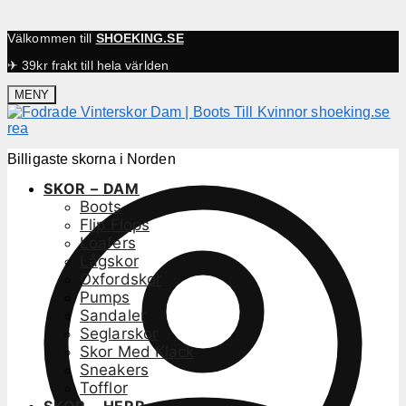
Välkommen till
SHOEKING.SE
✈ 39kr frakt till hela världen
MENY
Billigaste skorna i Norden
SKOR – DAM
Boots
Flip Flops
Loafers
Lågskor
Oxfordskor
Pumps
Sandaler
Seglarskor
Skor Med Klack
Sneakers
Tofflor