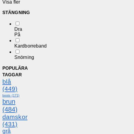
Visa fler
STÄNGNING
Dra
På
Kardborreband
Snörning
POPULÄRA
TAGGAR
blå
(449)
boots
(171)
brun
(484)
damskor
(431)
grå