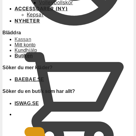
Volleybollskor
ACCESSOARER (NY)
Kepsar
NYHETER
Bläddra
Kassan
Mitt konto
Kundhjälp
Butiken
Söker du mer kläder?
BAEBAE.SE
Söker du en butik som har allt?
ISWAG.SE
0
KR