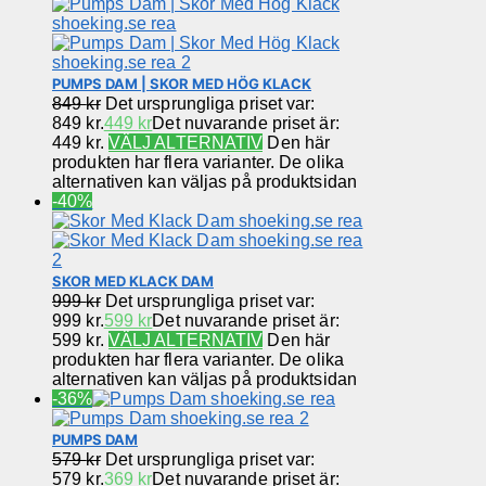
PUMPS DAM | SKOR MED HÖG KLACK
849
kr
Det ursprungliga priset var:
849 kr.
449
kr
Det nuvarande priset är:
449 kr.
VÄLJ ALTERNATIV
Den här
produkten har flera varianter. De olika
alternativen kan väljas på produktsidan
-40%
SKOR MED KLACK DAM
999
kr
Det ursprungliga priset var:
999 kr.
599
kr
Det nuvarande priset är:
599 kr.
VÄLJ ALTERNATIV
Den här
produkten har flera varianter. De olika
alternativen kan väljas på produktsidan
-36%
PUMPS DAM
579
kr
Det ursprungliga priset var:
579 kr.
369
kr
Det nuvarande priset är: