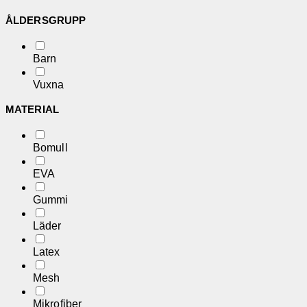
ÅLDERSGRUPP
Barn
Vuxna
MATERIAL
Bomull
EVA
Gummi
Läder
Latex
Mesh
Mikrofiber