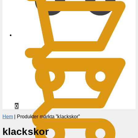
0
KR
0
Hem
|
Produkter märkta ”klackskor”
klackskor