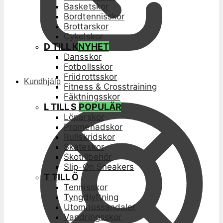
Basketskor
Bordtennisskor
Brottarskor
Cykelskor
D TILL K
NYHET
Dansskor
Fotbollsskor
Friidrottsskor
Kundhjälp
Fitness & Crosstraining
Fäktningsskor
L TILL S
POPULÄR
Löparskor
Promenadskor
Rullskridskor
Skateskor
Skotillbehör
Slip-On Sneakers
T TILL Ö
Tennisskor
Tyngdlyftning
Utomhussandaler
Vandringsskor