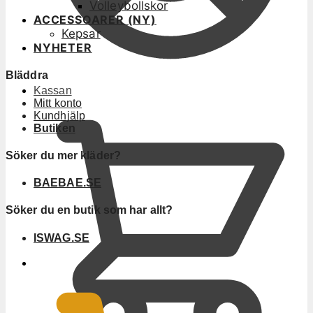
Volleybollskor
ACCESSOARER (NY)
Kepsar
NYHETER
Bläddra
Kassan
Mitt konto
Kundhjälp
Butiken
Söker du mer kläder?
BAEBAE.SE
Söker du en butik som har allt?
ISWAG.SE
0
KR