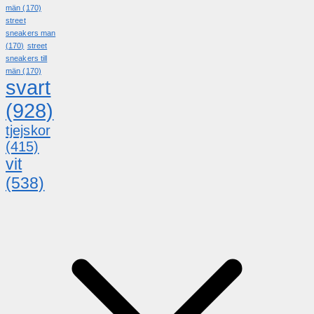
män
(170)
street
sneakers man
(170)
street
sneakers till
män
(170)
svart
(928)
tjejskor
(415)
vit
(538)