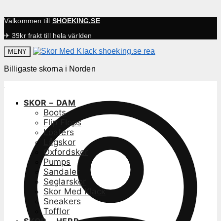
Välkommen till
SHOEKING.SE
✈ 39kr frakt till hela världen
MENY
Billigaste skorna i Norden
SKOR – DAM
Boots
Flip Flops
Loafers
Lågskor
Oxfordskor
Pumps
Sandaler
Seglarskor
Skor Med Klack
Sneakers
Tofflor