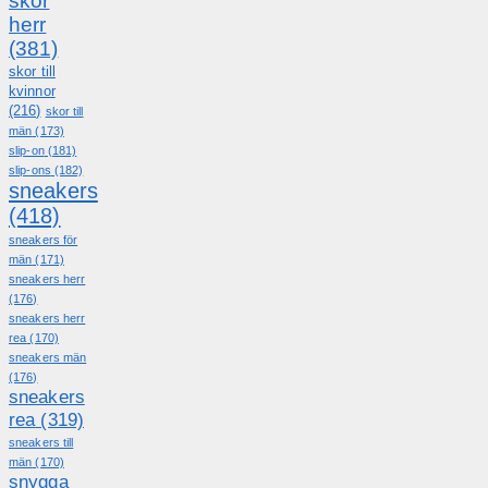
skor
herr
(381)
skor till
kvinnor
(216)
skor till
män
(173)
slip-on
(181)
slip-ons
(182)
sneakers
(418)
sneakers för
män
(171)
sneakers herr
(176)
sneakers herr
rea
(170)
sneakers män
(176)
sneakers
rea
(319)
sneakers till
män
(170)
snygga