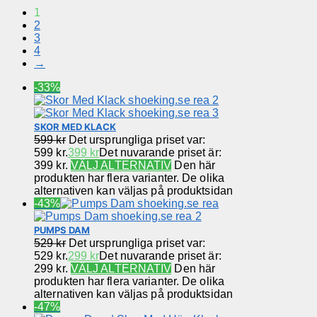
1
2
3
4
→
-33%
SKOR MED KLACK
599
kr
Det ursprungliga priset var:
599 kr.
399
kr
Det nuvarande priset är:
399 kr.
VÄLJ ALTERNATIV
Den här
produkten har flera varianter. De olika
alternativen kan väljas på produktsidan
-43%
PUMPS DAM
529
kr
Det ursprungliga priset var:
529 kr.
299
kr
Det nuvarande priset är:
299 kr.
VÄLJ ALTERNATIV
Den här
produkten har flera varianter. De olika
alternativen kan väljas på produktsidan
-47%