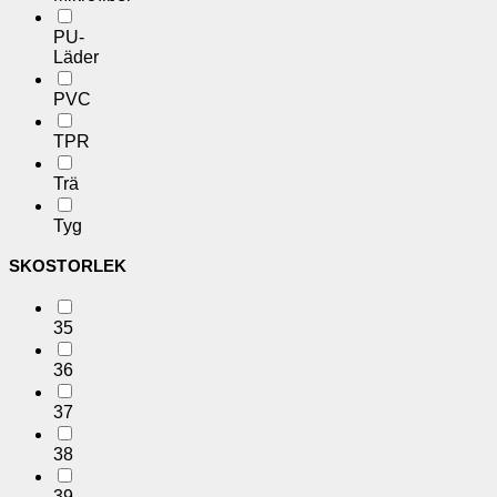
PU-
Läder
PVC
TPR
Trä
Tyg
SKOSTORLEK
35
36
37
38
39