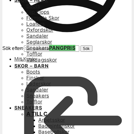
SKOR – HERR
Boots
Flip Flops
Formella Skor
Loafers
Oxfordskor
Sandaler
Seglarskor
Sneakers
PANGPRIS
Sök efter:
Sök
Tofflor
Mitt Konto
Vardagsskor
SKOR – BARN
Boots
Finskor
Läderskor
Sandaler
Sneakers
Tofflor
SNEAKERS
A TILL C
Arbetsskor
Badmintonskor
Basebollskor