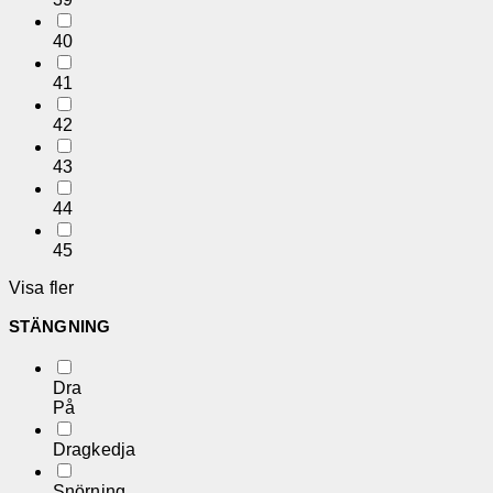
40
41
42
43
44
45
Visa fler
STÄNGNING
Dra
På
Dragkedja
Snörning