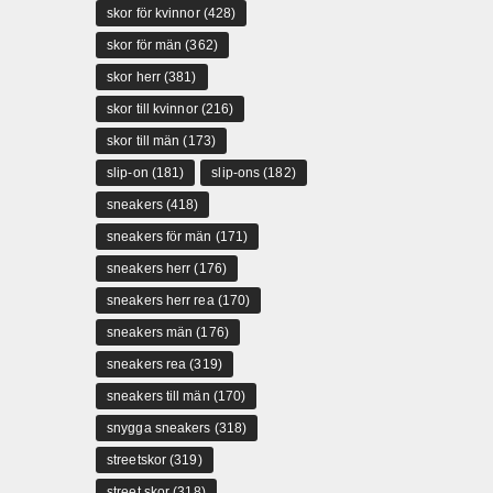
skor för kvinnor
(428)
skor för män
(362)
skor herr
(381)
skor till kvinnor
(216)
skor till män
(173)
slip-on
(181)
slip-ons
(182)
sneakers
(418)
sneakers för män
(171)
sneakers herr
(176)
sneakers herr rea
(170)
sneakers män
(176)
sneakers rea
(319)
sneakers till män
(170)
snygga sneakers
(318)
streetskor
(319)
street skor
(318)