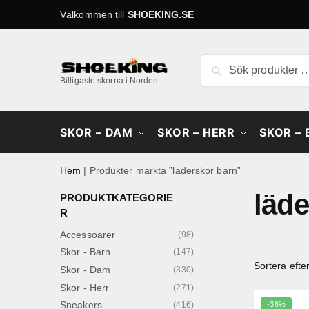
Skip
Skip
Välkommen till
SHOEKING.SE
to
to
navigation
content
Sök
Sök
efter:
Billigaste skorna i Norden
SKOR – DAM
SKOR – HERR
SKOR –
Hem
|
Produkter märkta ”läderskor barn”
läde
PRODUKTKATEGORIE
R
Accessoarer
(98)
Skor - Barn
(147)
Skor - Dam
(330)
Skor - Herr
(271)
Sneakers
-36%
(416)