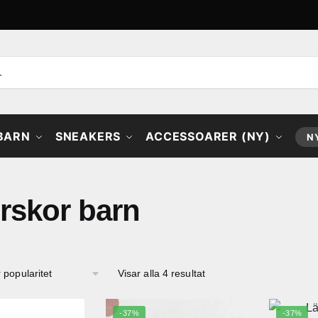
 BARN
SNEAKERS
ACCESSOARER (NY)
N
rskor barn
Sortera
Visar alla 4 resultat
efter
popularitet
-37%
-37%