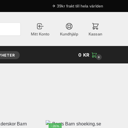
✈ 39kr frakt till hela världen
Mitt Konto
Kundhjälp
Kassan
0
KR
YHETER
0
-35%