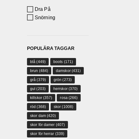
Dra På
Snörning
POPULÄRA TAGGAR
blå
(449)
boots
(171)
brun
(484)
damskor
(431)
grå
(379)
grön
(273)
gul
(203)
herrskor
(370)
killskor
(357)
rosa
(266)
röd
(368)
skor
(1008)
skor dam
(420)
skor för damer
(407)
skor för herrar
(339)