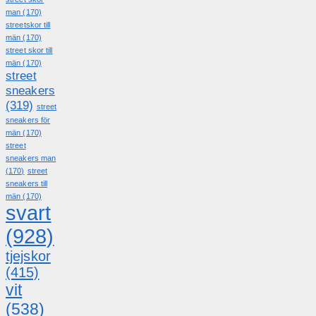
man
(170)
streetskor till
män
(170)
street skor till
män
(170)
street
sneakers
(319)
street
sneakers för
män
(170)
street
sneakers man
(170)
street
sneakers till
män
(170)
svart
(928)
tjejskor
(415)
vit
(538)