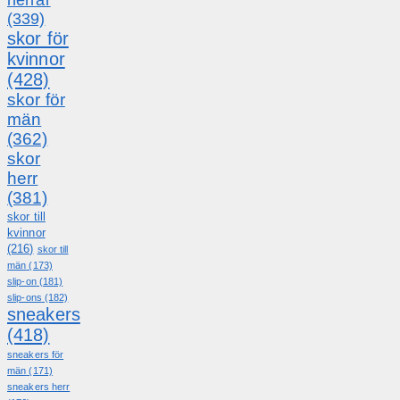
(339)
skor för
kvinnor
(428)
skor för
män
(362)
skor
herr
(381)
skor till
kvinnor
(216)
skor till
män
(173)
slip-on
(181)
slip-ons
(182)
sneakers
(418)
sneakers för
män
(171)
sneakers herr