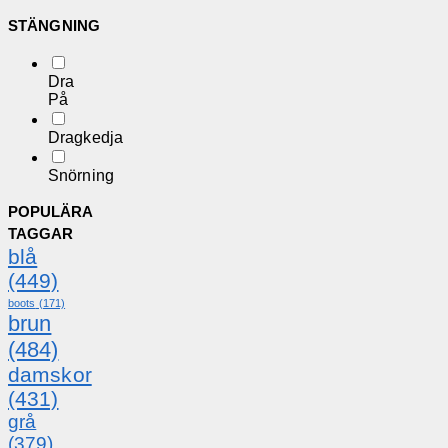
STÄNGNING
Dra
På
Dragkedja
Snörning
POPULÄRA
TAGGAR
blå
(449)
boots
(171)
brun
(484)
damskor
(431)
grå
(379)