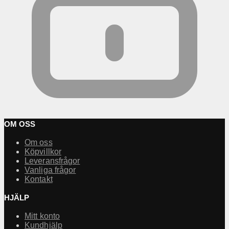
OM OSS
Om oss
Köpvillkor
Leveransfrågor
Vanliga frågor
Kontakt
HJÄLP
Mitt konto
Kundhjälp