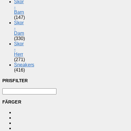
Skor
-
Barn
(147)
Skor
-
Dam
(330)
Skor
-
Herr
(271)
Sneakers
(416)
PRISFILTER
FÄRGER