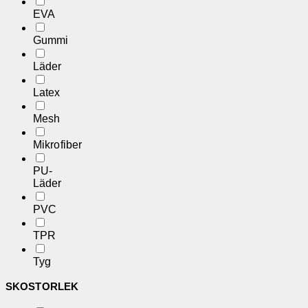
EVA
Gummi
Läder
Latex
Mesh
Mikrofiber
PU-
Läder
PVC
TPR
Tyg
SKOSTORLEK