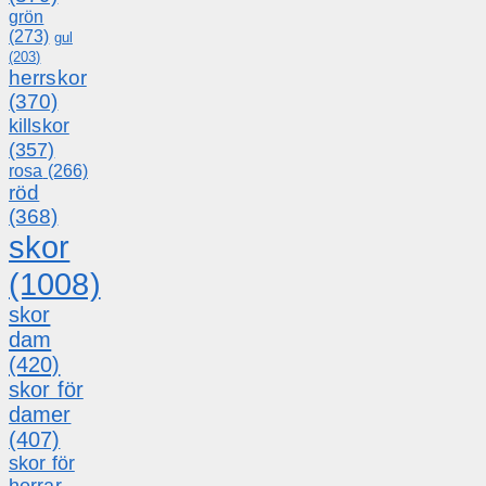
grön
(273)
gul
(203)
herrskor
(370)
killskor
(357)
rosa
(266)
röd
(368)
skor
(1008)
skor
dam
(420)
skor för
damer
(407)
skor för
herrar