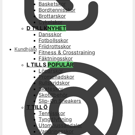
Basketskor
Bordtennisskor
Brottarskor
Cykelskor
D TILL K
NYHET
Dansskor
Fotbollsskor
Friidrottsskor
Kundhjälp
Fitness & Crosstraining
Fäktningsskor
L TILL S
POPULÄR
Löparskor
Promenadskor
Rullskridskor
Skateskor
Skotillbehör
Slip-On Sneakers
T TILL Ö
Tennisskor
Tyngdlyftning
Utomhussandaler
Vandringsskor