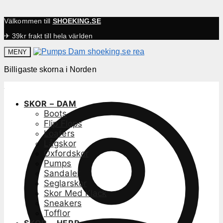
Välkommen till
SHOEKING.SE
✈ 39kr frakt till hela världen
MENY
Billigaste skorna i Norden
SKOR – DAM
Boots
Flip Flops
Loafers
Lågskor
Oxfordskor
Pumps
Sandaler
Seglarskor
Skor Med Klack
Sneakers
Tofflor