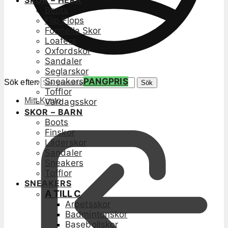
SKOR – HERR
Boots
Flip Flops
Formella Skor
Loafers
Oxfordskor
Sandaler
Seglarskor
Sneakers
PANGPRIS
Sök efter:
Sök
Tofflor
Mitt Konto
Vardagsskor
SKOR – BARN
Boots
Finskor
Läderskor
Sandaler
Sneakers
Tofflor
SNEAKERS
A TILL C
Arbetsskor
Badmintonskor
Basebollskor