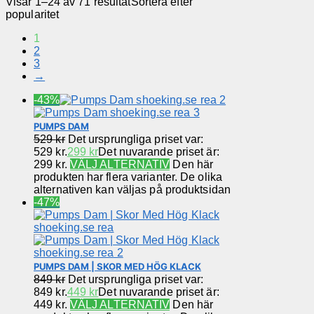
Visar 1–24 av 71 resultat
Sortera efter
popularitet
1
2
3
→
-43%
PUMPS DAM
529
kr
Det ursprungliga priset var:
529 kr.
299
kr
Det nuvarande priset är:
299 kr.
VÄLJ ALTERNATIV
Den här
produkten har flera varianter. De olika
alternativen kan väljas på produktsidan
-47%
PUMPS DAM | SKOR MED HÖG KLACK
849
kr
Det ursprungliga priset var:
849 kr.
449
kr
Det nuvarande priset är:
449 kr.
VÄLJ ALTERNATIV
Den här