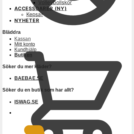
Volleybollskor
ACCESSOARER (NY)
Kepsar
NYHETER
Bläddra
Kassan
Mitt konto
Kundhjälp
Butiken
Söker du mer kläder?
BAEBAE.SE
Söker du en butik som har allt?
ISWAG.SE
0
KR