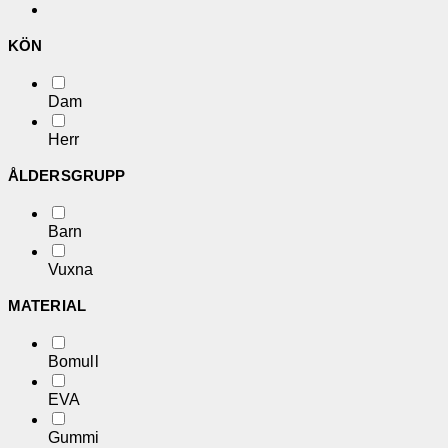
KÖN
Dam
Herr
ÅLDERSGRUPP
Barn
Vuxna
MATERIAL
Bomull
EVA
Gummi