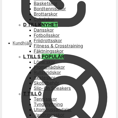
Basketskor
Bordtennisskor
Brottarskor
Cykelskor
D TILL K
NYHET
Dansskor
Fotbollsskor
Friidrottsskor
Kundhjälp
Fitness & Crosstraining
Fäktningsskor
L TILL S
POPULÄR
Löparskor
Promenadskor
Rullskridskor
Skateskor
Skotillbehör
Slip-On Sneakers
T TILL Ö
Tennisskor
Tyngdlyftning
Utomhussandaler
Vandringsskor