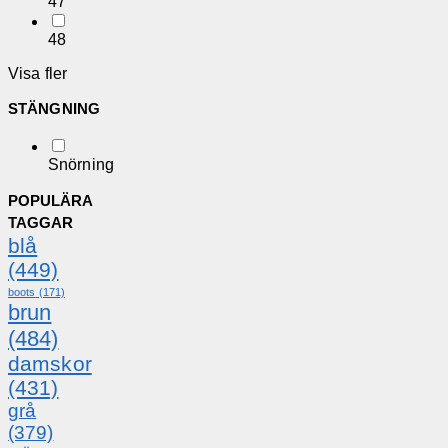
47
48
Visa fler
STÄNGNING
Snörning
POPULÄRA
TAGGAR
blå
(449)
boots
(171)
brun
(484)
damskor
(431)
grå
(379)