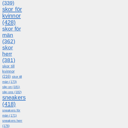
(339)
skor för
kvinnor
(428)
skor för
män
(362)
skor
herr
(381)
skor till
kvinnor
(216)
skor till
män
(173)
slip-on
(181)
slip-ons
(182)
sneakers
(418)
sneakers för
män
(171)
sneakers herr
(176)