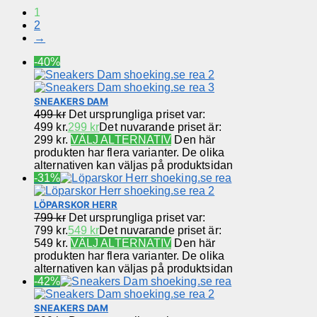
1
2
→
-40%
SNEAKERS DAM
499
kr
Det ursprungliga priset var:
499 kr.
299
kr
Det nuvarande priset är:
299 kr.
VÄLJ ALTERNATIV
Den här
produkten har flera varianter. De olika
alternativen kan väljas på produktsidan
-31%
LÖPARSKOR HERR
799
kr
Det ursprungliga priset var:
799 kr.
549
kr
Det nuvarande priset är:
549 kr.
VÄLJ ALTERNATIV
Den här
produkten har flera varianter. De olika
alternativen kan väljas på produktsidan
-42%
SNEAKERS DAM