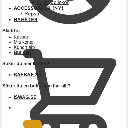
Volleybollskor
ACCESSOARER (NY)
Kepsar
NYHETER
Bläddra
Kassan
Mitt konto
Kundhjälp
Butiken
Söker du mer kläder?
BAEBAE.SE
Söker du en butik som har allt?
ISWAG.SE
0
KR