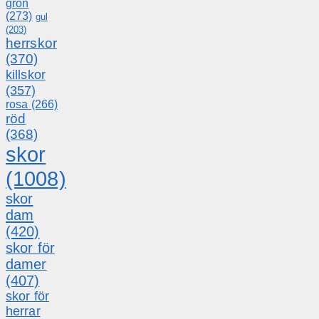
grön
(273)
gul
(203)
herrskor
(370)
killskor
(357)
rosa
(266)
röd
(368)
skor
(1008)
skor
dam
(420)
skor för
damer
(407)
skor för
herrar