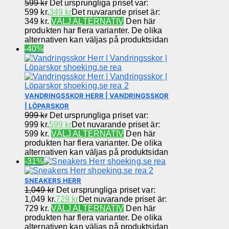
599
kr
Det ursprungliga priset var:
599 kr.
349
kr
Det nuvarande priset är:
349 kr.
VÄLJ ALTERNATIV
Den här
produkten har flera varianter. De olika
alternativen kan väljas på produktsidan
-40%
VANDRINGSSKOR HERR | VANDRINGSSKOR
| LÖPARSKOR
999
kr
Det ursprungliga priset var:
999 kr.
599
kr
Det nuvarande priset är:
599 kr.
VÄLJ ALTERNATIV
Den här
produkten har flera varianter. De olika
alternativen kan väljas på produktsidan
-31%
SNEAKERS HERR
1,049
kr
Det ursprungliga priset var:
1,049 kr.
729
kr
Det nuvarande priset är:
729 kr.
VÄLJ ALTERNATIV
Den här
produkten har flera varianter. De olika
alternativen kan väljas på produktsidan