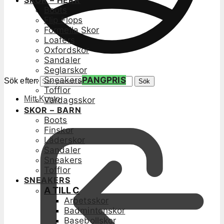
SKOR – HERR
Boots
Flip Flops
Formella Skor
Loafers
Oxfordskor
Sandaler
Seglarskor
Sneakers
PANGPRIS
Sök efter:
Sök
Tofflor
Mitt Konto
Vardagsskor
SKOR – BARN
Boots
Finskor
Läderskor
Sandaler
Sneakers
Tofflor
SNEAKERS
A TILL C
Arbetsskor
Badmintonskor
Basebollskor