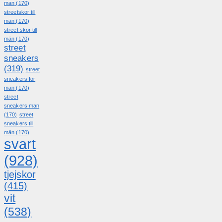
man
(170)
streetskor till
män
(170)
street skor till
män
(170)
street
sneakers
(319)
street
sneakers för
män
(170)
street
sneakers man
(170)
street
sneakers till
män
(170)
svart
(928)
tjejskor
(415)
vit
(538)