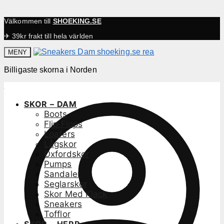
Välkommen till
SHOEKING.SE
✈ 39kr frakt till hela världen
MENY
Billigaste skorna i Norden
SKOR – DAM
Boots
Flip Flops
Loafers
Lågskor
Oxfordskor
Pumps
Sandaler
Seglarskor
Skor Med Klack
Sneakers
Tofflor