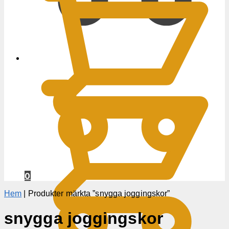
0
KR
0
Hem
|
Produkter märkta ”snygga joggingskor”
snygga joggingskor