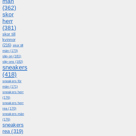
män
(362)
skor
herr
(381)
skor till
kvinnor
(216)
skor till
män
(173)
slip-on
(181)
slip-ons
(182)
sneakers
(418)
sneakers för
män
(171)
sneakers herr
(176)
sneakers herr
rea
(170)
sneakers män
(176)
sneakers
rea
(319)