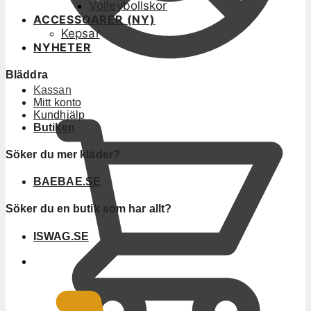
Volleybollskor
ACCESSOARER (NY)
Kepsar
NYHETER
Bläddra
Kassan
Mitt konto
Kundhjälp
Butiken
Söker du mer kläder?
BAEBAE.SE
Söker du en butik som har allt?
ISWAG.SE
0
KR