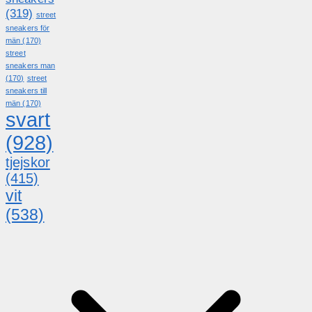
(319)
street
sneakers för
män
(170)
street
sneakers man
(170)
street
sneakers till
män
(170)
svart
(928)
tjejskor
(415)
vit
(538)