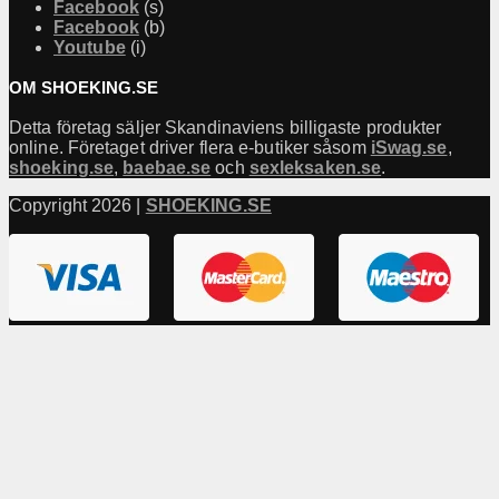
Facebook
(s)
Facebook
(b)
Youtube
(i)
OM SHOEKING.SE
Detta företag säljer Skandinaviens billigaste produkter
online. Företaget driver flera e-butiker såsom
iSwag.se
,
shoeking.se
,
baebae.se
och
sexleksaken.se
.
Copyright 2026 |
SHOEKING.SE