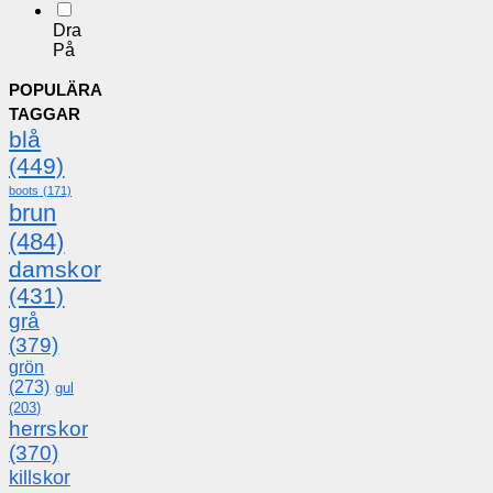
Dra
På
POPULÄRA
TAGGAR
blå
(449)
boots
(171)
brun
(484)
damskor
(431)
grå
(379)
grön
(273)
gul
(203)
herrskor
(370)
killskor