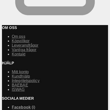
OM OSS
Om oss
Köpvillkor
Leveransfrågor
Vanliga frågor
Kontakt
HJÄLP
Mitt konto
Kundhjälp
Integritetspolicy
BAEBAE
ISWAG
SOCIALA MEDIER
Facebook
(i)