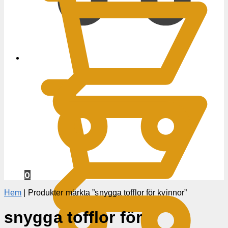
0
KR
0
Hem
|
Produkter märkta ”snygga tofflor för kvinnor”
snygga tofflor för