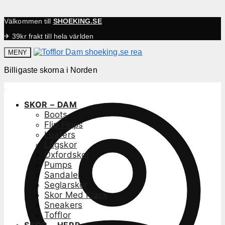
Välkommen till
SHOEKING.SE
✈ 39kr frakt till hela världen
MENY
Billigaste skorna i Norden
SKOR – DAM
Boots
Flip Flops
Loafers
Lågskor
Oxfordskor
Pumps
Sandaler
Seglarskor
Skor Med Klack
Sneakers
Tofflor