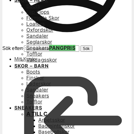
SKOR – HERR
Boots
Flip Flops
Formella Skor
Loafers
Oxfordskor
Sandaler
Seglarskor
Sneakers
PANGPRIS
Sök efter:
Sök
Tofflor
Mitt Konto
Vardagsskor
SKOR – BARN
Boots
Finskor
Läderskor
Sandaler
Sneakers
Tofflor
SNEAKERS
A TILL C
Arbetsskor
Badmintonskor
Basebollskor