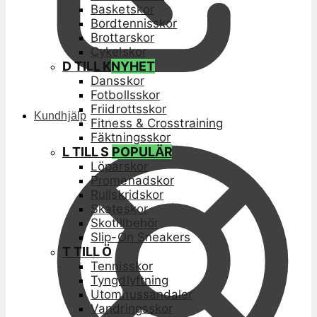
Basketskor
Bordtennisskor
Brottarskor
Cykelskor
D TILL K
NYHET
Dansskor
Fotbollsskor
Friidrottsskor
Kundhjälp
Fitness & Crosstraining
Fäktningsskor
L TILL S
POPULÄR
Löparskor
Promenadskor
Rullskridskor
Skateskor
Skotillbehör
Slip-On Sneakers
T TILL Ö
Tennisskor
Tyngdlyftning
Utomhussandaler
Vandringsskor