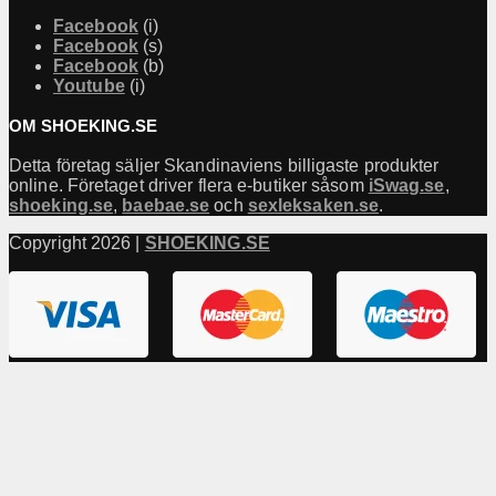
Facebook
(i)
Facebook
(s)
Facebook
(b)
Youtube
(i)
OM SHOEKING.SE
Detta företag säljer Skandinaviens billigaste produkter
online. Företaget driver flera e-butiker såsom
iSwag.se
,
shoeking.se
,
baebae.se
och
sexleksaken.se
.
Copyright 2026 |
SHOEKING.SE