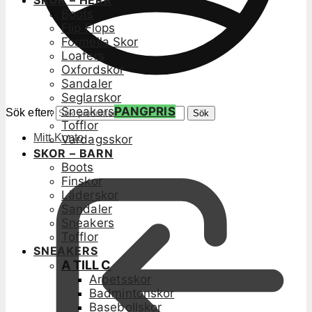
SKOR – HERR
Boots
Flip Flops
Formella Skor
Loafers
Oxfordskor
Sandaler
Seglarskor
Sneakers
PANGPRIS
Sök efter:
Sök
Tofflor
Mitt Konto
Vardagsskor
SKOR – BARN
Boots
Finskor
Läderskor
Sandaler
Sneakers
Tofflor
SNEAKERS
A TILL C
Arbetsskor
Badmintonskor
Basebollskor