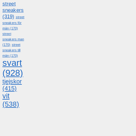
street
sneakers
(319)
street
sneakers för
män
(170)
street
sneakers man
(170)
street
sneakers till
män
(170)
svart
(928)
tjejskor
(415)
vit
(538)