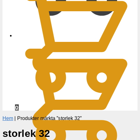
0
KR
0
Hem
|
Produkter märkta ”storlek 32”
storlek 32