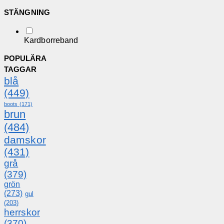
STÄNGNING
Kardborreband
POPULÄRA
TAGGAR
blå
(449)
boots
(171)
brun
(484)
damskor
(431)
grå
(379)
grön
(273)
gul
(203)
herrskor
(370)