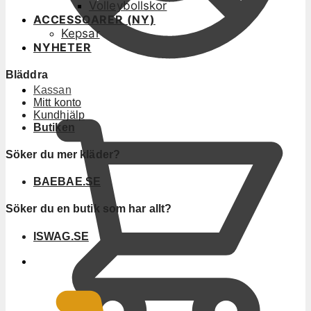
Volleybollskor
ACCESSOARER (NY)
Kepsar
NYHETER
Bläddra
Kassan
Mitt konto
Kundhjälp
Butiken
Söker du mer kläder?
BAEBAE.SE
Söker du en butik som har allt?
ISWAG.SE
0
KR