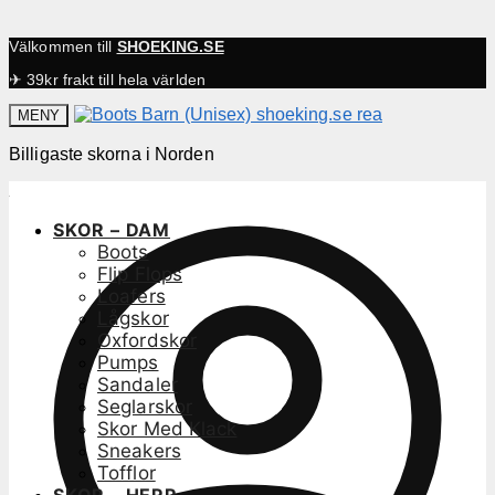
Välkommen till
SHOEKING.SE
✈ 39kr frakt till hela världen
MENY
Billigaste skorna i Norden
SKOR – DAM
Boots
Flip Flops
Loafers
Lågskor
Oxfordskor
Pumps
Sandaler
Seglarskor
Skor Med Klack
Sneakers
Tofflor