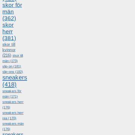
skor för
män
(362)
skor
herr
(381)
skor till
kvinnor
(216)
skor till
män
(173)
slip-on
(181)
slip-ons
(182)
sneakers
(418)
sneakers för
män
(171)
sneakers herr
(176)
sneakers herr
rea
(170)
sneakers män
(176)
sneakers