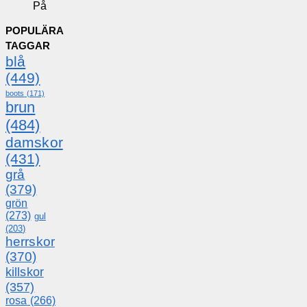
På
POPULÄRA
TAGGAR
blå
(449)
boots
(171)
brun
(484)
damskor
(431)
grå
(379)
grön
(273)
gul
(203)
herrskor
(370)
killskor
(357)
rosa
(266)