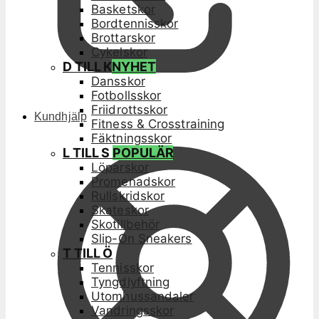
Basketskor
Bordtennisskor
Brottarskor
Cykelskor
D TILL K
NYHET
Dansskor
Fotbollsskor
Friidrottsskor
Kundhjälp
Fitness & Crosstraining
Fäktningsskor
L TILL S
POPULÄR
Löparskor
Promenadskor
Rullskridskor
Skateskor
Skotillbehör
Slip-On Sneakers
T TILL Ö
Tennisskor
Tyngdlyftning
Utomhussandaler
Vandringsskor