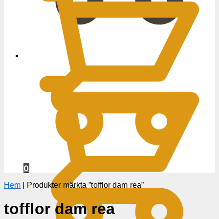
0
KR
0
Hem
|
Produkter märkta ”tofflor dam rea”
tofflor dam rea