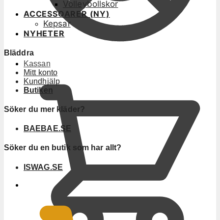
Volleybollskor
ACCESSOARER (NY)
Kepsar
NYHETER
Bläddra
Kassan
Mitt konto
Kundhjälp
Butiken
Söker du mer kläder?
BAEBAE.SE
Söker du en butik som har allt?
ISWAG.SE
0
KR