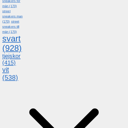
sneakers för
män
(170)
street
sneakers man
(170)
street
sneakers till
män
(170)
svart
(928)
tjejskor
(415)
vit
(538)