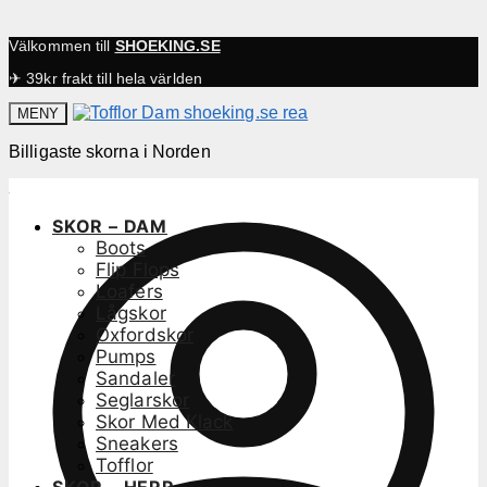
Välkommen till
SHOEKING.SE
✈ 39kr frakt till hela världen
MENY
Billigaste skorna i Norden
SKOR – DAM
Boots
Flip Flops
Loafers
Lågskor
Oxfordskor
Pumps
Sandaler
Seglarskor
Skor Med Klack
Sneakers
Tofflor