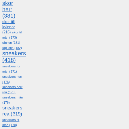
skor
herr
(381)
skor till
kvinnor
(216)
skor till
män
(173)
slip-on
(181)
slip-ons
(182)
sneakers
(418)
sneakers för
män
(171)
sneakers herr
(176)
sneakers herr
rea
(170)
sneakers män
(176)
sneakers
rea
(319)
sneakers till
män
(170)