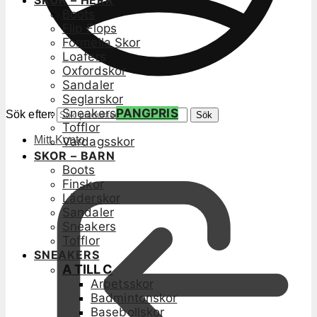
SKOR – HERR
Boots
Flip Flops
Formella Skor
Loafers
Oxfordskor
Sandaler
Seglarskor
Sneakers
PANGPRIS
Sök efter:
Sök
Tofflor
Mitt Konto
Vardagsskor
SKOR – BARN
Boots
Finskor
Läderskor
Sandaler
Sneakers
Tofflor
SNEAKERS
A TILL C
Arbetsskor
Badmintonskor
Basebollskor