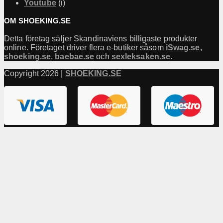
Youtube
(i)
OM SHOEKING.SE
Detta företag säljer Skandinaviens billigaste produkter
online. Företaget driver flera e-butiker såsom
iSwag.se
,
shoeking.se
,
baebae.se
och
sexleksaken.se
.
Copyright 2026 |
SHOEKING.SE