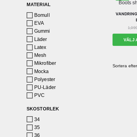
MATERIAL
VANDRING
Bomull
EVA
1,09
Gummi
Läder
VÄLJ 
Latex
Mesh
Mikrofiber
Mocka
Polyester
PU-Läder
PVC
SKOSTORLEK
34
35
36