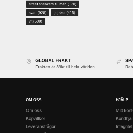
street sneakers till män
(170)
svart
(928)
tjejskor
(415)
vit
(538)
GLOBAL FRAKT
SP
Frakten är 39kr till hela världen
Raba
OM OSS
HJÄLP
Om oss
Mitt kont
Köpvillkor
Kundhjäl
Leveransfrågor
Integrite