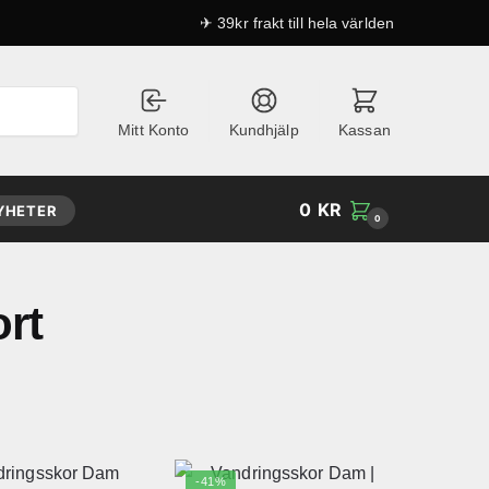
✈ 39kr frakt till hela världen
Mitt Konto
Kundhjälp
Kassan
0
KR
YHETER
0
rt
-41%