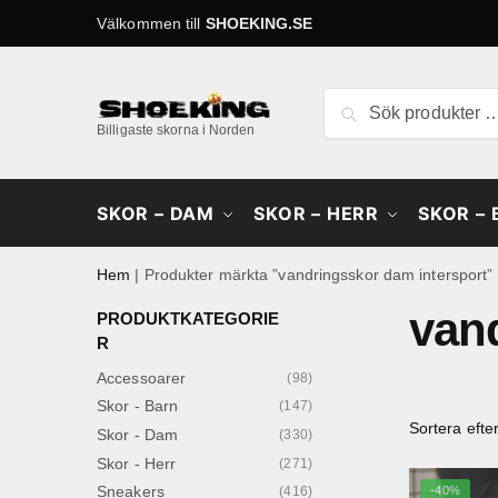
Skip
Skip
Välkommen till
SHOEKING.SE
to
to
navigation
content
Sök
Sök
efter:
Billigaste skorna i Norden
SKOR – DAM
SKOR – HERR
SKOR –
Hem
|
Produkter märkta ”vandringsskor dam intersport”
van
PRODUKTKATEGORIE
R
Accessoarer
(98)
Skor - Barn
(147)
Skor - Dam
(330)
Skor - Herr
(271)
Sneakers
-40%
(416)