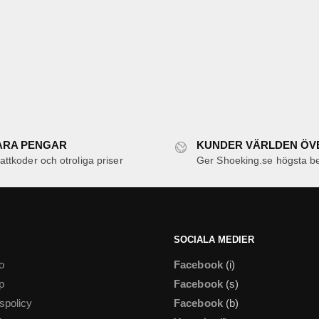
ARA PENGAR
KUNDER VÄRLDEN ÖV
ttkoder och otroliga priser
Ger Shoeking.se högsta b
SOCIALA MEDIER
o
Facebook
(i)
p
Facebook
(s)
tspolicy
Facebook
(b)