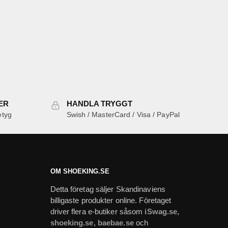
ER
HANDLA TRYGGT
etyg
Swish / MasterCard / Visa / PayPal
OM SHOEKING.SE
Detta företag säljer Skandinaviens
billigaste produkter online. Företaget
driver flera e-butiker såsom
iSwag.se
,
shoeking.se
,
baebae.se
och