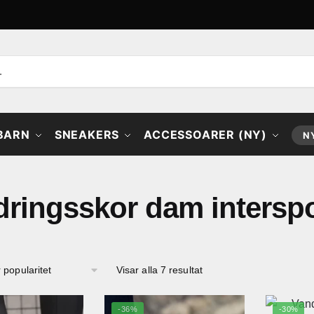
 BARN
SNEAKERS
ACCESSOARER (NY)
N
dringsskor dam interspo
Sortera
Visar alla 7 resultat
efter
popularitet
-36%
-30%