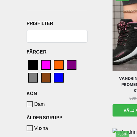
PRISFILTER
FÄRGER
VANDRIN
PROME
K
KÖN
999
Dam
VÄLJ 
ÅLDERSGRUPP
Vuxna
-36%