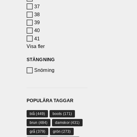
37
38
39
40
41
Visa fler
STÄNGNING
Snörning
POPULÄRA TAGGAR
blå
(449)
boots
(171)
brun
(484)
damskor
(431)
grå
(379)
grön
(273)