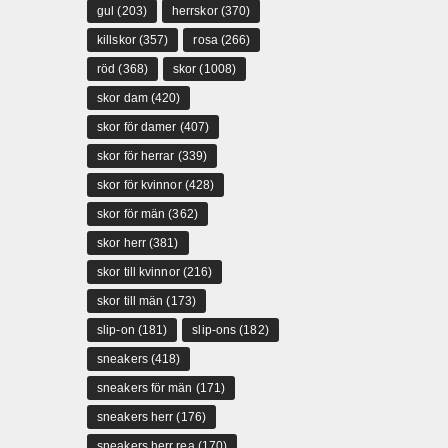
gul
(203)
herrskor
(370)
killskor
(357)
rosa
(266)
röd
(368)
skor
(1008)
skor dam
(420)
skor för damer
(407)
skor för herrar
(339)
skor för kvinnor
(428)
skor för män
(362)
skor herr
(381)
skor till kvinnor
(216)
skor till män
(173)
slip-on
(181)
slip-ons
(182)
sneakers
(418)
sneakers för män
(171)
sneakers herr
(176)
sneakers herr rea
(170)