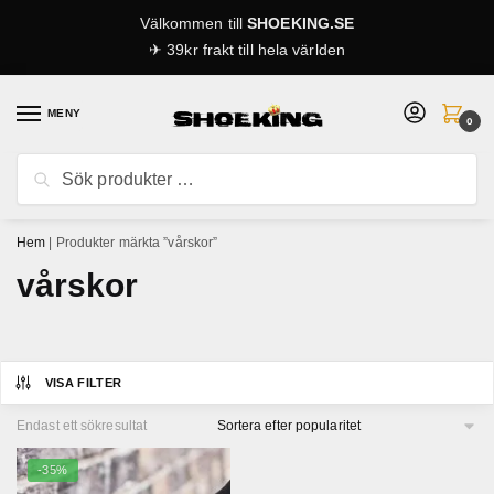
Skip
Skip
Välkommen till
SHOEKING.SE
to
to
✈ 39kr frakt till hela världen
navigation
content
MENY
0
Sök
Sök
efter:
Hem
|
Produkter märkta ”vårskor”
vårskor
VISA FILTER
Endast ett sökresultat
-35%