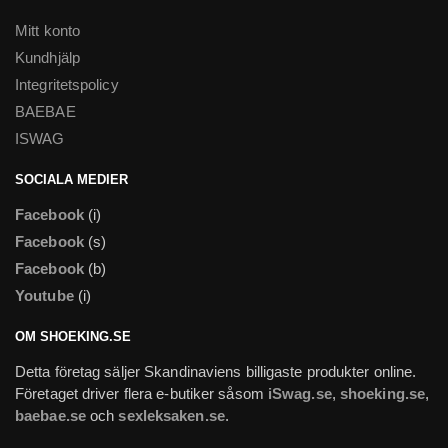
Mitt konto
Kundhjälp
Integritetspolicy
BAEBAE
ISWAG
SOCIALA MEDIER
Facebook
(i)
Facebook
(s)
Facebook
(b)
Youtube
(i)
OM SHOEKING.SE
Detta företag säljer Skandinaviens billigaste produkter online.
Företaget driver flera e-butiker såsom
iSwag.se
,
shoeking.se
,
baebae.se
och
sexleksaken.se
.