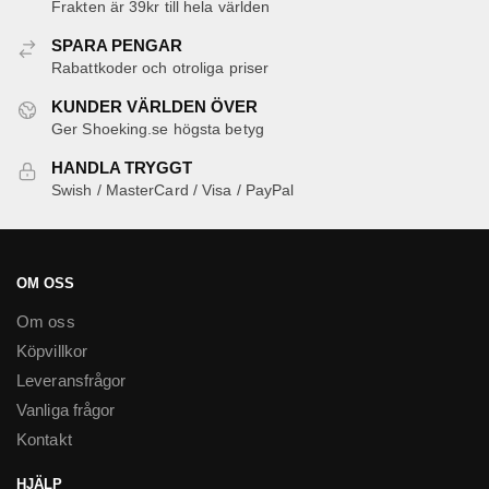
Frakten är 39kr till hela världen
olika
alternativen
SPARA PENGAR
kan
Rabattkoder och otroliga priser
väljas
KUNDER VÄRLDEN ÖVER
på
Ger Shoeking.se högsta betyg
produktsidan
HANDLA TRYGGT
Swish / MasterCard / Visa / PayPal
OM OSS
Om oss
Köpvillkor
Leveransfrågor
Vanliga frågor
Kontakt
HJÄLP