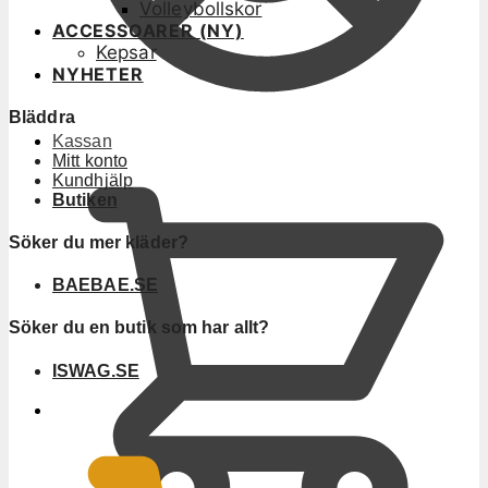
Volleybollskor
ACCESSOARER (NY)
Kepsar
NYHETER
Bläddra
Kassan
Mitt konto
Kundhjälp
Butiken
Söker du mer kläder?
BAEBAE.SE
Söker du en butik som har allt?
ISWAG.SE
0
KR