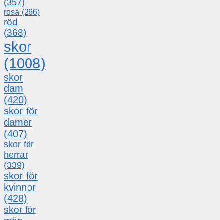
(357)
rosa
(266)
röd
(368)
skor
(1008)
skor
dam
(420)
skor för
damer
(407)
skor för
herrar
(339)
skor för
kvinnor
(428)
skor för