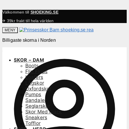
Välkommen till
SHOEKING.SE
✈ 39kr frakt till hela världen
MENY
Billigaste skorna i Norden
SKOR – DAM
Boots
Flip Flops
Loafers
Lågskor
Oxfordskor
Pumps
Sandaler
Seglarskor
Skor Med Klack
Sneakers
Tofflor