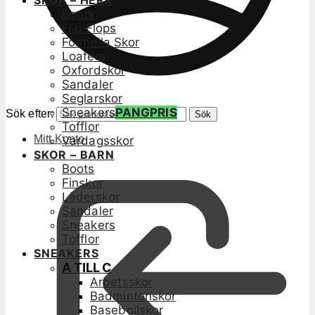
SKOR – HERR
Boots
Flip Flops
Formella Skor
Loafers
Oxfordskor
Sandaler
Seglarskor
Sneakers
PANGPRIS
Sök efter:
Sök
Tofflor
Mitt Konto
Vardagsskor
SKOR – BARN
Boots
Finskor
Läderskor
Sandaler
Sneakers
Tofflor
SNEAKERS
A TILL C
Arbetsskor
Badmintonskor
Basebollskor