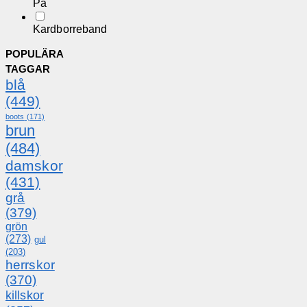
På
Kardborreband
POPULÄRA
TAGGAR
blå
(449)
boots
(171)
brun
(484)
damskor
(431)
grå
(379)
grön
(273)
gul
(203)
herrskor
(370)
killskor