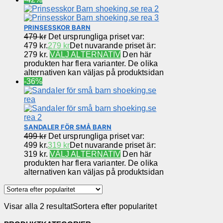
PRINSESSKOR BARN
479
kr
Det ursprungliga priset var:
479 kr.
279
kr
Det nuvarande priset är:
279 kr.
VÄLJ ALTERNATIV
Den här
produkten har flera varianter. De olika
alternativen kan väljas på produktsidan
-36%
SANDALER FÖR SMÅ BARN
499
kr
Det ursprungliga priset var:
499 kr.
319
kr
Det nuvarande priset är:
319 kr.
VÄLJ ALTERNATIV
Den här
produkten har flera varianter. De olika
alternativen kan väljas på produktsidan
Visar alla 2 resultat
Sortera efter popularitet