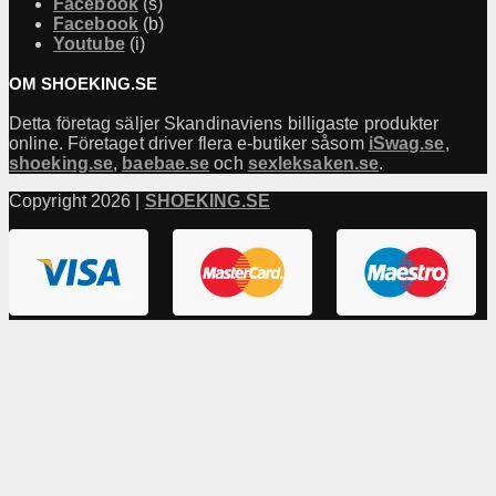
Facebook
(s)
Facebook
(b)
Youtube
(i)
OM SHOEKING.SE
Detta företag säljer Skandinaviens billigaste produkter
online. Företaget driver flera e-butiker såsom
iSwag.se
,
shoeking.se
,
baebae.se
och
sexleksaken.se
.
Copyright 2026 |
SHOEKING.SE