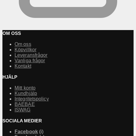
OM OSS
Om oss
Köpvillkor
Leveransfrågor
Vanliga frågor
Kontakt
HJÄLP
Mitt konto
Kundhjälp
Integritetspolicy
BAEBAE
ISWAG
SOCIALA MEDIER
Facebook
(i)