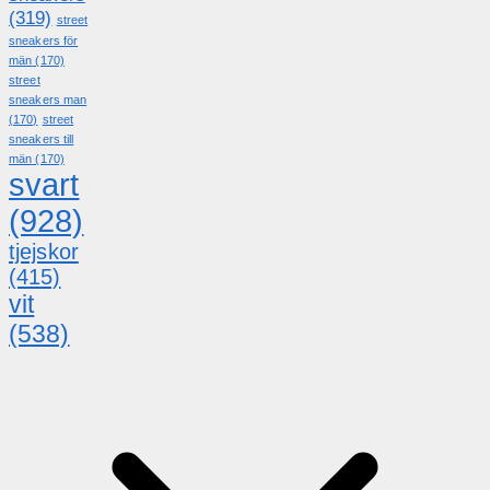
(319)
street
sneakers för
män
(170)
street
sneakers man
(170)
street
sneakers till
män
(170)
svart
(928)
tjejskor
(415)
vit
(538)