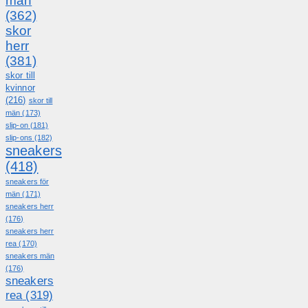
män
(362)
skor
herr
(381)
skor till
kvinnor
(216)
skor till
män
(173)
slip-on
(181)
slip-ons
(182)
sneakers
(418)
sneakers för
män
(171)
sneakers herr
(176)
sneakers herr
rea
(170)
sneakers män
(176)
sneakers
rea
(319)