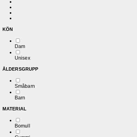
KÖN
Dam
Unisex
ÅLDERSGRUPP
Småbarn
Barn
MATERIAL
Bomull