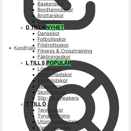
Basketskor
Bordtennisskor
Brottarskor
Cykelskor
D TILL K
NYHET
Dansskor
Fotbollsskor
Friidrottsskor
Kundhjälp
Fitness & Crosstraining
Fäktningsskor
L TILL S
POPULÄR
Löparskor
Promenadskor
Rullskridskor
Skateskor
Skotillbehör
Slip-On Sneakers
T TILL Ö
Tennisskor
Tyngdlyftning
Utomhussandaler
Vandringsskor