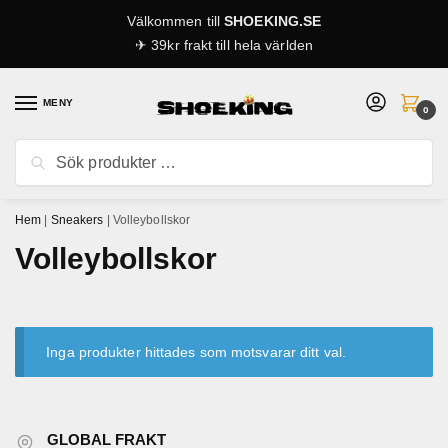
Skip
Skip
Välkommen till
SHOEKING.SE
to
to
✈ 39kr frakt till hela världen
navigation
content
MENY
0
Sök
Sök
efter:
Hem
|
Sneakers
|
Volleybollskor
Volleybollskor
Inga produkter hittades som motsvarar ditt val.
GLOBAL FRAKT