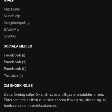
HJÄLP
Mitt konto
Kundhjälp
Integritetspolicy
BAEBAE
ISWAG
SOCIALA MEDIER
Facebook
(i)
Facebook
(s)
Facebook
(b)
Youtube
(i)
OM SHOEKING.SE
Detta företag säljer Skandinaviens billigaste produkter online.
Företaget driver flera e-butiker såsom
iSwag.se
,
shoeking.se
,
baebae.se
och
sexleksaken.se
.