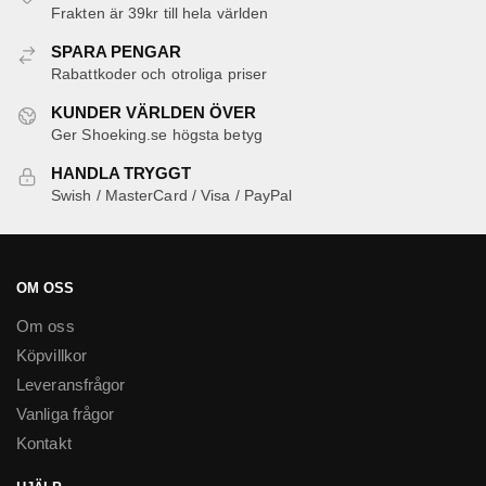
Frakten är 39kr till hela världen
SPARA PENGAR
Rabattkoder och otroliga priser
KUNDER VÄRLDEN ÖVER
Ger Shoeking.se högsta betyg
HANDLA TRYGGT
Swish / MasterCard / Visa / PayPal
OM OSS
Om oss
Köpvillkor
Leveransfrågor
Vanliga frågor
Kontakt