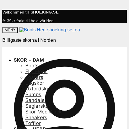
Välkommen till
SHOEKING.SE
✈ 39kr frakt till hela världen
MENY
Billigaste skorna i Norden
SKOR – DAM
Boots
Flip Flops
Loafers
Lågskor
Oxfordskor
Pumps
Sandaler
Seglarskor
Skor Med Klack
Sneakers
Tofflor