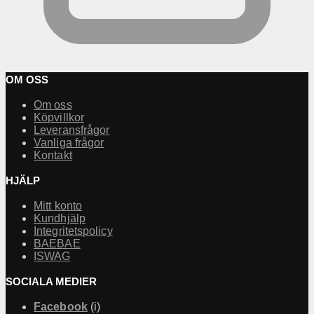
OM OSS
Om oss
Köpvillkor
Leveransfrågor
Vanliga frågor
Kontakt
HJÄLP
Mitt konto
Kundhjälp
Integritetspolicy
BAEBAE
ISWAG
SOCIALA MEDIER
Facebook
(i)