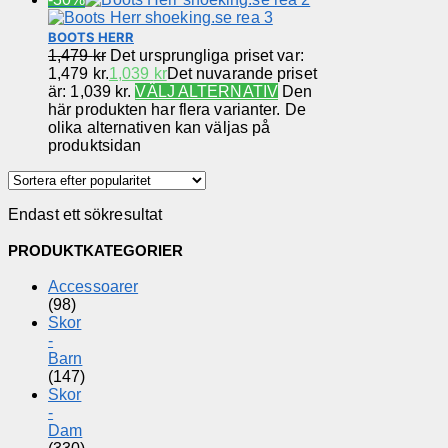
BOOTS HERR
1,479
kr
Det ursprungliga priset var:
1,479 kr.
1,039
kr
Det nuvarande priset
är: 1,039 kr.
VÄLJ ALTERNATIV
Den
här produkten har flera varianter. De
olika alternativen kan väljas på
produktsidan
Endast ett sökresultat
PRODUKTKATEGORIER
Accessoarer
(98)
Skor
-
Barn
(147)
Skor
-
Dam