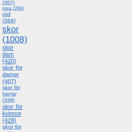
(357)
rosa
(266)
röd
(368)
skor
(1008)
skor
dam
(420)
skor för
damer
(407)
skor för
herrar
(339)
skor för
kvinnor
(428)
skor för