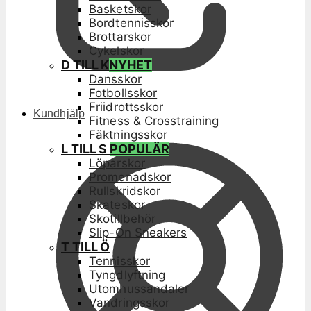
Basketskor
Bordtennisskor
Brottarskor
Cykelskor
D TILL K
NYHET
Dansskor
Fotbollsskor
Friidrottsskor
Kundhjälp
Fitness & Crosstraining
Fäktningsskor
L TILL S
POPULÄR
Löparskor
Promenadskor
Rullskridskor
Skateskor
Skotillbehör
Slip-On Sneakers
T TILL Ö
Tennisskor
Tyngdlyftning
Utomhussandaler
Vandringsskor