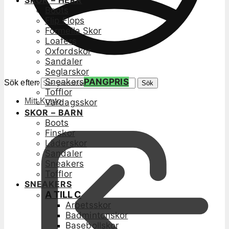
SKOR – HERR
Boots
Flip Flops
Formella Skor
Loafers
Oxfordskor
Sandaler
Seglarskor
Sneakers
PANGPRIS
Sök efter:
Sök
Tofflor
Mitt Konto
Vardagsskor
SKOR – BARN
Boots
Finskor
Läderskor
Sandaler
Sneakers
Tofflor
SNEAKERS
A TILL C
Arbetsskor
Badmintonskor
Basebollskor