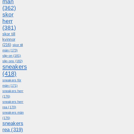
män
(362)
skor
herr
(381)
skor till
kvinnor
(216)
skor till
män
(173)
slip-on
(181)
slip-ons
(182)
sneakers
(418)
sneakers för
män
(171)
sneakers herr
(176)
sneakers herr
rea
(170)
sneakers män
(176)
sneakers
rea
(319)