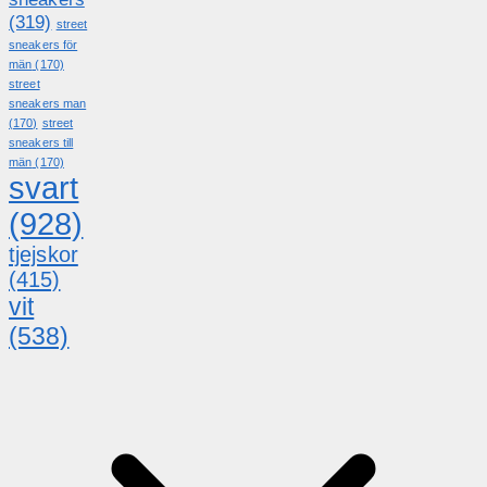
(319)
street
sneakers för
män
(170)
street
sneakers man
(170)
street
sneakers till
män
(170)
svart
(928)
tjejskor
(415)
vit
(538)