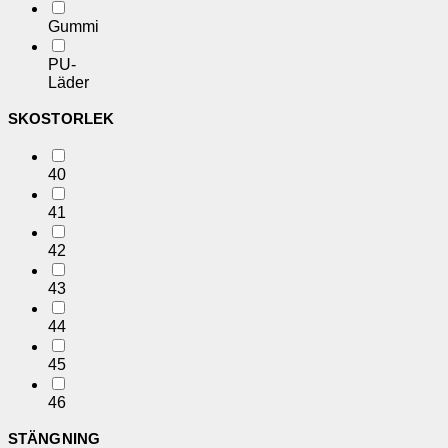
Gummi
PU-
Läder
SKOSTORLEK
40
41
42
43
44
45
46
STÄNGNING