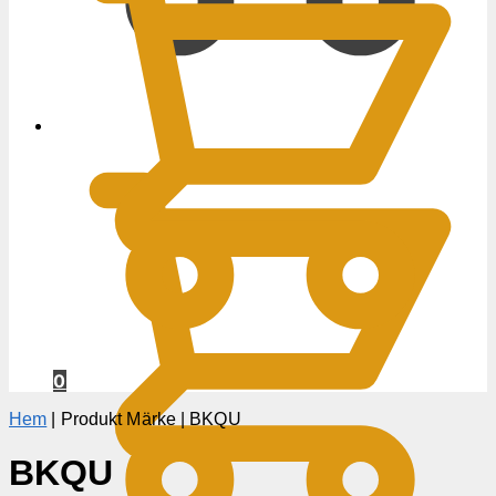
0
KR
0
Hem
|
Produkt Märke
|
BKQU
BKQU