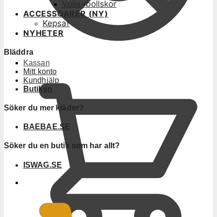
Volleybollskor
ACCESSOARER (NY)
Kepsar
NYHETER
Bläddra
Kassan
Mitt konto
Kundhjälp
Butiken
Söker du mer kläder?
BAEBAE.SE
Söker du en butik som har allt?
ISWAG.SE
0
KR