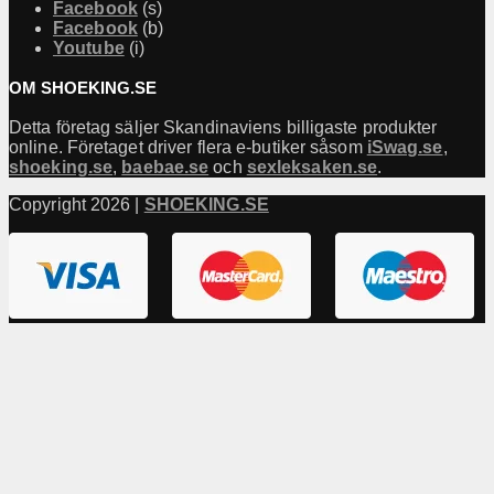
Facebook
(s)
Facebook
(b)
Youtube
(i)
OM SHOEKING.SE
Detta företag säljer Skandinaviens billigaste produkter
online. Företaget driver flera e-butiker såsom
iSwag.se
,
shoeking.se
,
baebae.se
och
sexleksaken.se
.
Copyright 2026 |
SHOEKING.SE