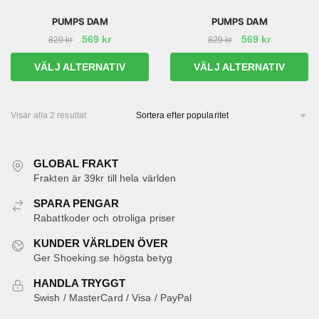
PUMPS DAM
PUMPS DAM
Det
Det
Det
Det
569
kr
569
kr
829
kr
829
kr
ursprungliga
nuvarande
ursprungliga
nuvarand
Den
Den
VÄLJ ALTERNATIV
VÄLJ ALTERNATIV
priset
priset
priset
priset
här
här
var:
är:
var:
är:
produkten
produkten
829 kr.
569 kr.
829 kr.
569 kr.
har
har
Sortera
Visar alla 2 resultat
efter
flera
flera
popularitet
varianter.
varianter.
GLOBAL FRAKT
De
De
Frakten är 39kr till hela världen
olika
olika
alternativen
alternativen
SPARA PENGAR
kan
kan
Rabattkoder och otroliga priser
väljas
väljas
KUNDER VÄRLDEN ÖVER
på
på
Ger Shoeking.se högsta betyg
produktsidan
produktsidan
HANDLA TRYGGT
Swish / MasterCard / Visa / PayPal