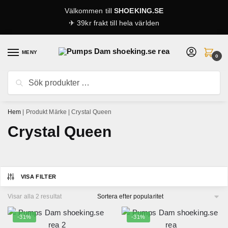
Skip
Skip
Välkommen till
SHOEKING.SE
to
to
✈ 39kr frakt till hela världen
navigation
content
MENY
0
Sök
Sök
efter:
Hem
|
Produkt Märke
|
Crystal Queen
Crystal Queen
VISA FILTER
Sortera
Visar alla 2 resultat
efter
popularitet
-31%
-31%