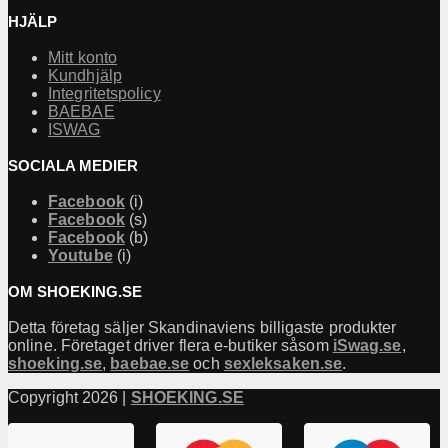
HJÄLP
Mitt konto
Kundhjälp
Integritetspolicy
BAEBAE
ISWAG
SOCIALA MEDIER
Facebook
(i)
Facebook
(s)
Facebook
(b)
Youtube
(i)
OM SHOEKING.SE
Detta företag säljer Skandinaviens billigaste produkter
online. Företaget driver flera e-butiker såsom
iSwag.se
,
shoeking.se
,
baebae.se
och
sexleksaken.se
.
Copyright 2026 |
SHOEKING.SE