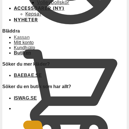
Volleybollskor
ACCESSOARER (NY)
Kepsar
NYHETER
Bläddra
Kassan
Mitt konto
Kundhjälp
Butiken
Söker du mer kläder?
BAEBAE.SE
Söker du en butik som har allt?
ISWAG.SE
0
KR