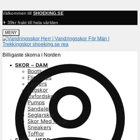
Välkommen till
SHOEKING.SE
✈ 39kr frakt till hela världen
MENY
Billigaste skorna i Norden
SKOR – DAM
Boots
Flip Flops
Loafers
Lågskor
Oxfordskor
Pumps
Sandaler
Seglarskor
Skor Med Klack
Sneakers
Tofflor