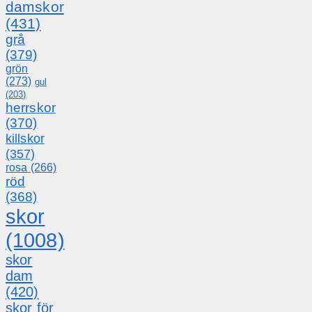
damskor
(431)
grå
(379)
grön
(273)
gul
(203)
herrskor
(370)
killskor
(357)
rosa
(266)
röd
(368)
skor
(1008)
skor
dam
(420)
skor för