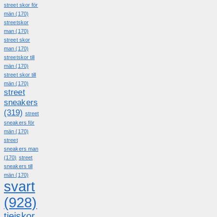
street skor för
män
(170)
streetskor
man
(170)
street skor
man
(170)
streetskor till
män
(170)
street skor till
män
(170)
street
sneakers
(319)
street
sneakers för
män
(170)
street
sneakers man
(170)
street
sneakers till
män
(170)
svart
(928)
tjejskor