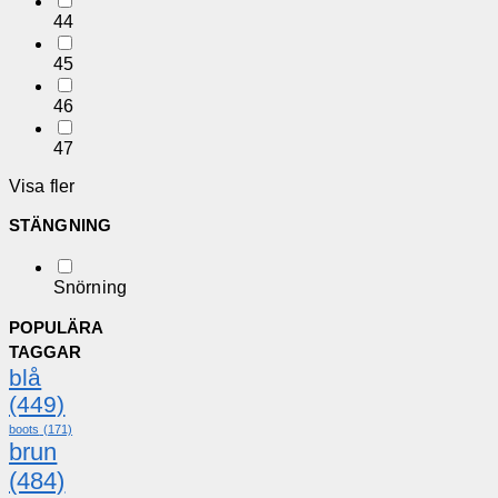
44
45
46
47
Visa fler
STÄNGNING
Snörning
POPULÄRA
TAGGAR
blå
(449)
boots
(171)
brun
(484)