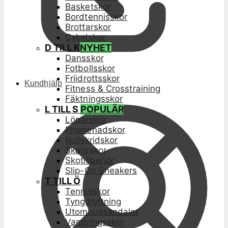
Basketskor
Bordtennisskor
Brottarskor
Cykelskor
D TILL K
NYHET
Dansskor
Fotbollsskor
Friidrottsskor
Kundhjälp
Fitness & Crosstraining
Fäktningsskor
L TILL S
POPULÄR
Löparskor
Promenadskor
Rullskridskor
Skateskor
Skotillbehör
Slip-On Sneakers
T TILL Ö
Tennisskor
Tyngdlyftning
Utomhussandaler
Vandringsskor