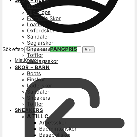
SKOR – HERR
Boots
Flip Flops
Formella Skor
Loafers
Oxfordskor
Sandaler
Seglarskor
Sneakers
PANGPRIS
Sök efter:
Sök
Tofflor
Mitt Konto
Vardagsskor
SKOR – BARN
Boots
Finskor
Läderskor
Sandaler
Sneakers
Tofflor
SNEAKERS
A TILL C
Arbetsskor
Badmintonskor
Basebollskor