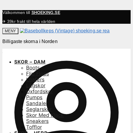
Välkommen till
SHOEKING.SE
✈ 39kr frakt till hela världen
MENY
Billigaste skorna i Norden
SKOR – DAM
Boots
Flip Flops
Loafers
Lågskor
Oxfordskor
Pumps
Sandaler
Seglarskor
Skor Med Klack
Sneakers
Tofflor