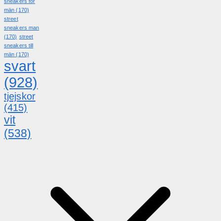
sneakers för
män
(170)
street
sneakers man
(170)
street
sneakers till
män
(170)
svart
(928)
tjejskor
(415)
vit
(538)