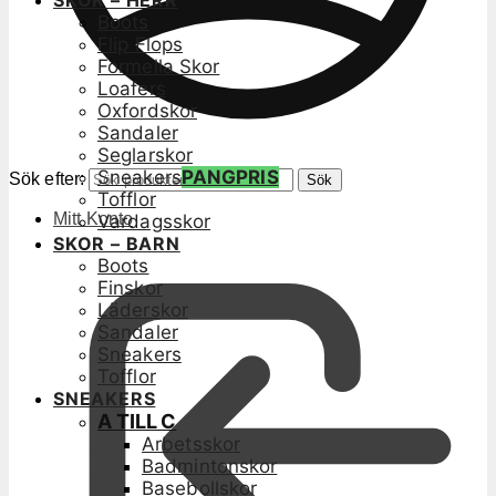
SKOR – HERR
Boots
Flip Flops
Formella Skor
Loafers
Oxfordskor
Sandaler
Seglarskor
Sneakers
PANGPRIS
Sök efter:
Sök
Tofflor
Mitt Konto
Vardagsskor
SKOR – BARN
Boots
Finskor
Läderskor
Sandaler
Sneakers
Tofflor
SNEAKERS
A TILL C
Arbetsskor
Badmintonskor
Basebollskor