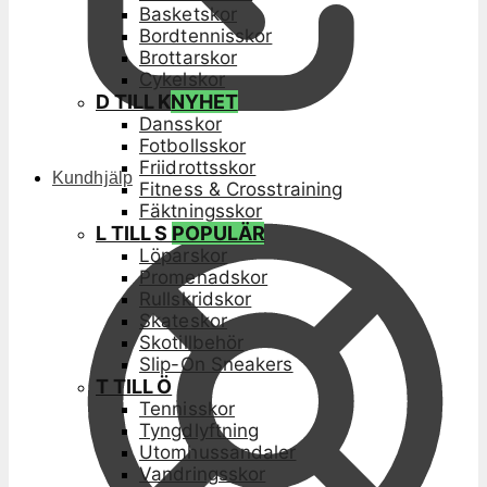
Basketskor
Bordtennisskor
Brottarskor
Cykelskor
D TILL K
NYHET
Dansskor
Fotbollsskor
Friidrottsskor
Kundhjälp
Fitness & Crosstraining
Fäktningsskor
L TILL S
POPULÄR
Löparskor
Promenadskor
Rullskridskor
Skateskor
Skotillbehör
Slip-On Sneakers
T TILL Ö
Tennisskor
Tyngdlyftning
Utomhussandaler
Vandringsskor