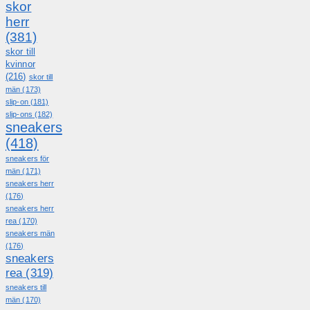
skor
herr
(381)
skor till
kvinnor
(216)
skor till
män
(173)
slip-on
(181)
slip-ons
(182)
sneakers
(418)
sneakers för
män
(171)
sneakers herr
(176)
sneakers herr
rea
(170)
sneakers män
(176)
sneakers
rea
(319)
sneakers till
män
(170)