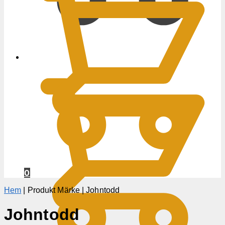
0
KR
0
Hem
|
Produkt Märke
|
Johntodd
Johntodd