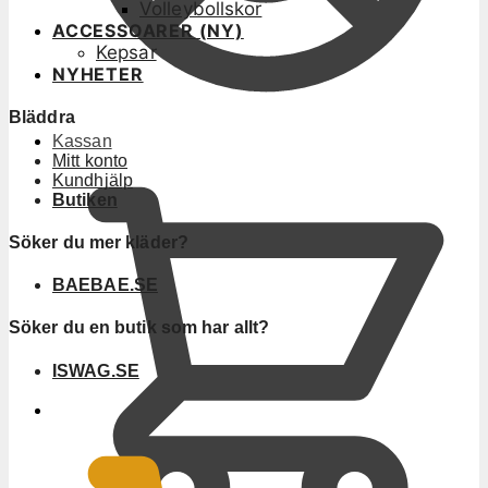
Volleybollskor
ACCESSOARER (NY)
Kepsar
NYHETER
Bläddra
Kassan
Mitt konto
Kundhjälp
Butiken
Söker du mer kläder?
BAEBAE.SE
Söker du en butik som har allt?
ISWAG.SE
0
KR