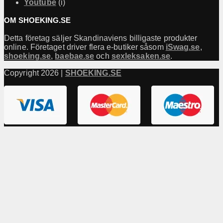
Youtube
(i)
OM SHOEKING.SE
Detta företag säljer Skandinaviens billigaste produkter
online. Företaget driver flera e-butiker såsom
iSwag.se
,
shoeking.se
,
baebae.se
och
sexleksaken.se
.
Copyright 2026 |
SHOEKING.SE