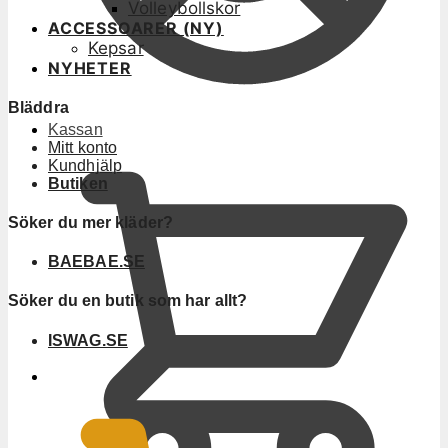
Volleybollskor
ACCESSOARER (NY)
Kepsar
NYHETER
Bläddra
Kassan
Mitt konto
Kundhjälp
Butiken
Söker du mer kläder?
BAEBAE.SE
Söker du en butik som har allt?
ISWAG.SE
0
KR