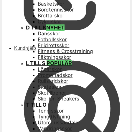
Basketskor
Bordtennisskor
Brottarskor
Cykelskor
D TILL K
NYHET
Dansskor
Fotbollsskor
Friidrottsskor
Kundhjälp
Fitness & Crosstraining
Fäktningsskor
L TILL S
POPULÄR
Löparskor
Promenadskor
Rullskridskor
Skateskor
Skotillbehör
Slip-On Sneakers
T TILL Ö
Tennisskor
Tyngdlyftning
Utomhussandaler
Vandringsskor