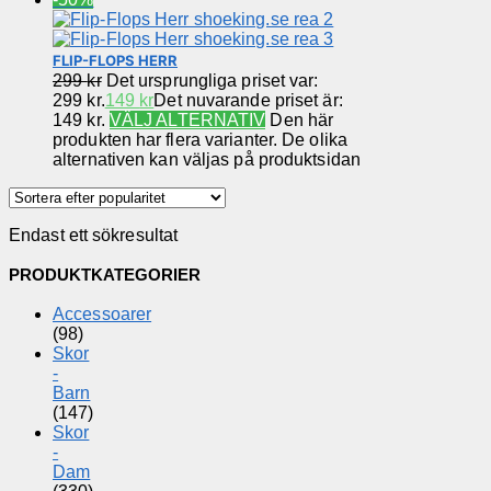
FLIP-FLOPS HERR
299
kr
Det ursprungliga priset var:
299 kr.
149
kr
Det nuvarande priset är:
149 kr.
VÄLJ ALTERNATIV
Den här
produkten har flera varianter. De olika
alternativen kan väljas på produktsidan
Endast ett sökresultat
PRODUKTKATEGORIER
Accessoarer
(98)
Skor
-
Barn
(147)
Skor
-
Dam