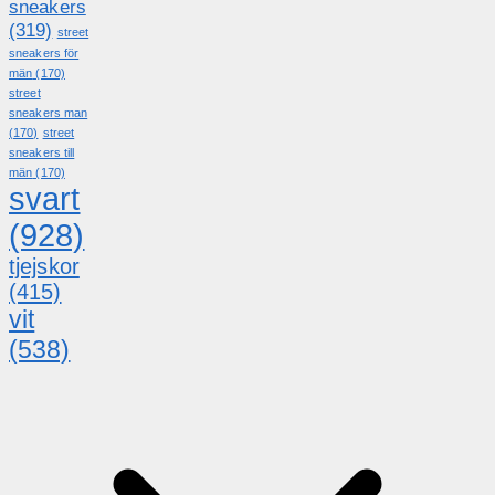
sneakers
(319)
street
sneakers för
män
(170)
street
sneakers man
(170)
street
sneakers till
män
(170)
svart
(928)
tjejskor
(415)
vit
(538)