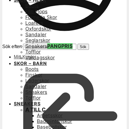
SKOR – HERR
Boots
Flip Flops
Formella Skor
Loafers
Oxfordskor
Sandaler
Seglarskor
Sneakers
PANGPRIS
Sök efter:
Sök
Tofflor
Mitt Konto
Vardagsskor
SKOR – BARN
Boots
Finskor
Läderskor
Sandaler
Sneakers
Tofflor
SNEAKERS
A TILL C
Arbetsskor
Badmintonskor
Basebollskor