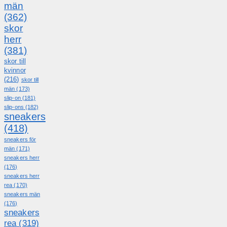
män
(362)
skor
herr
(381)
skor till
kvinnor
(216)
skor till
män
(173)
slip-on
(181)
slip-ons
(182)
sneakers
(418)
sneakers för
män
(171)
sneakers herr
(176)
sneakers herr
rea
(170)
sneakers män
(176)
sneakers
rea
(319)