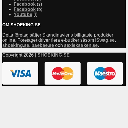
Facebook
(s)
Facebook
(b)
Youtube
(i)
OM SHOEKING.SE
Detta företag säljer Skandinaviens billigaste produkter
online. Företaget driver flera e-butiker såsom
iSwag.se
,
shoeking.se
,
baebae.se
och
sexleksaken.se
.
Copyright 2026 |
SHOEKING.SE