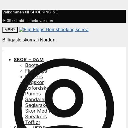
Välkommen till
SHOEKING.SE
✈ 39kr frakt till hela världen
MENY
Billigaste skorna i Norden
SKOR – DAM
Boots
Flip Flops
Loafers
Lågskor
Oxfordskor
Pumps
Sandaler
Seglarskor
Skor Med Klack
Sneakers
Tofflor