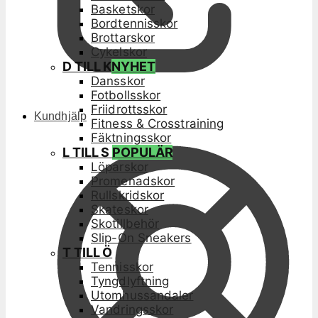
Basketskor
Bordtennisskor
Brottarskor
Cykelskor
D TILL K
NYHET
Dansskor
Fotbollsskor
Friidrottsskor
Kundhjälp
Fitness & Crosstraining
Fäktningsskor
L TILL S
POPULÄR
Löparskor
Promenadskor
Rullskridskor
Skateskor
Skotillbehör
Slip-On Sneakers
T TILL Ö
Tennisskor
Tyngdlyftning
Utomhussandaler
Vandringsskor