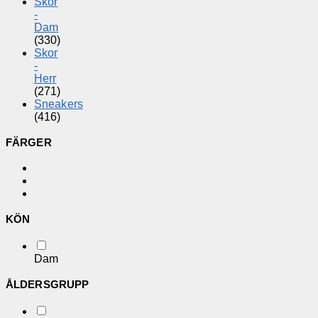
Skor
-
Dam
(330)
Skor
-
Herr
(271)
Sneakers
(416)
FÄRGER
KÖN
Dam
ÅLDERSGRUPP