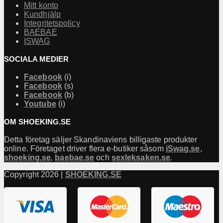
Mitt konto
Kundhjälp
Integritetspolicy
BAEBAE
ISWAG
SOCIALA MEDIER
Facebook
(i)
Facebook
(s)
Facebook
(b)
Youtube
(i)
OM SHOEKING.SE
Detta företag säljer Skandinaviens billigaste produkter
online. Företaget driver flera e-butiker såsom
iSwag.se
,
shoeking.se
,
baebae.se
och
sexleksaken.se
.
Copyright 2026 |
SHOEKING.SE