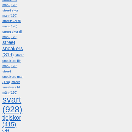
man
(170)
street skor
man
(170)
streetskor till
män
(170)
street skor till
män
(170)
street
sneakers
(319)
street
sneakers för
män
(170)
street
sneakers man
(170)
street
sneakers till
män
(170)
svart
(928)
tjejskor
(415)
vit