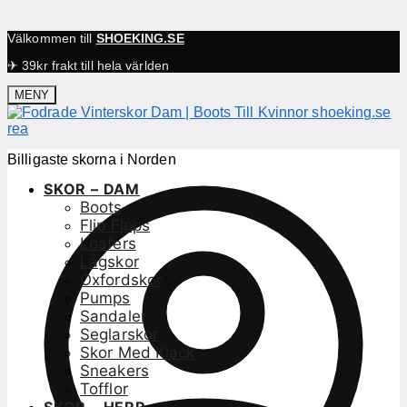
Välkommen till
SHOEKING.SE
✈ 39kr frakt till hela världen
MENY
Billigaste skorna i Norden
SKOR – DAM
Boots
Flip Flops
Loafers
Lågskor
Oxfordskor
Pumps
Sandaler
Seglarskor
Skor Med Klack
Sneakers
Tofflor