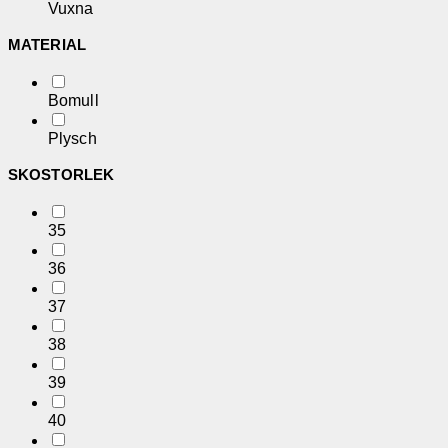
Vuxna
MATERIAL
Bomull
Plysch
SKOSTORLEK
35
36
37
38
39
40