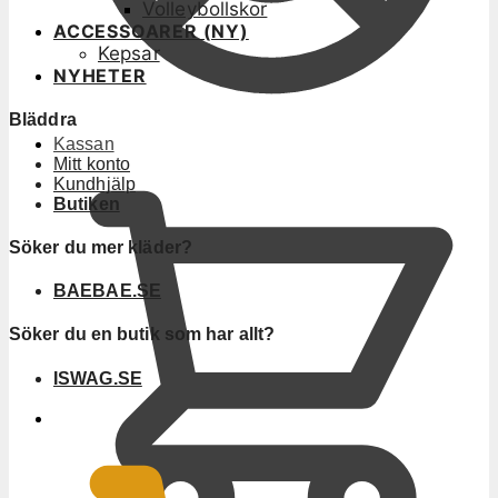
Volleybollskor
ACCESSOARER (NY)
Kepsar
NYHETER
Bläddra
Kassan
Mitt konto
Kundhjälp
Butiken
Söker du mer kläder?
BAEBAE.SE
Söker du en butik som har allt?
ISWAG.SE
0
KR