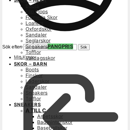
SKOR – HERR
Boots
Flip Flops
Formella Skor
Loafers
Oxfordskor
Sandaler
Seglarskor
Sneakers
PANGPRIS
Sök efter:
Sök
Tofflor
Mitt Konto
Vardagsskor
SKOR – BARN
Boots
Finskor
Läderskor
Sandaler
Sneakers
Tofflor
SNEAKERS
A TILL C
Arbetsskor
Badmintonskor
Basebollskor