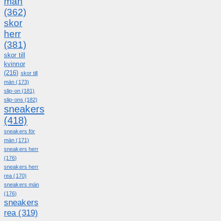
män
(362)
skor
herr
(381)
skor till
kvinnor
(216)
skor till
män
(173)
slip-on
(181)
slip-ons
(182)
sneakers
(418)
sneakers för
män
(171)
sneakers herr
(176)
sneakers herr
rea
(170)
sneakers män
(176)
sneakers
rea
(319)