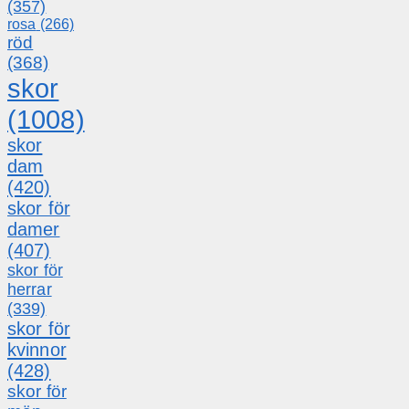
(357)
rosa
(266)
röd
(368)
skor
(1008)
skor
dam
(420)
skor för
damer
(407)
skor för
herrar
(339)
skor för
kvinnor
(428)
skor för