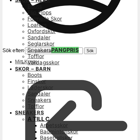
SKOR – HERR
Boots
Flip Flops
Formella Skor
Loafers
Oxfordskor
Sandaler
Seglarskor
Sneakers
PANGPRIS
Sök efter:
Sök
Tofflor
Mitt Konto
Vardagsskor
SKOR – BARN
Boots
Finskor
Läderskor
Sandaler
Sneakers
Tofflor
SNEAKERS
A TILL C
Arbetsskor
Badmintonskor
Basebollskor