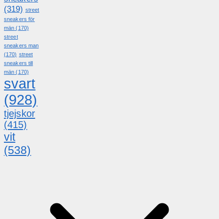
(319)
street
sneakers för
män
(170)
street
sneakers man
(170)
street
sneakers till
män
(170)
svart
(928)
tjejskor
(415)
vit
(538)