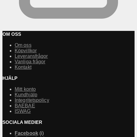
OM OSS
Om oss
Köpvillkor
Leveransfrågor
Vanliga frågor
Kontakt
HJÄLP
Mitt konto
Kundhjälp
Integritetspolicy
BAEBAE
ISWAG
SOCIALA MEDIER
Facebook
(i)