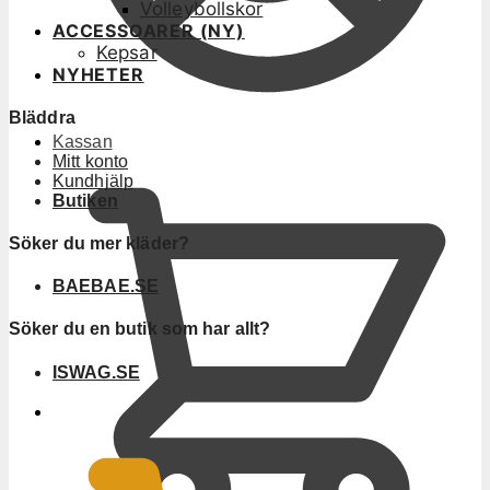
Volleybollskor
ACCESSOARER (NY)
Kepsar
NYHETER
Bläddra
Kassan
Mitt konto
Kundhjälp
Butiken
Söker du mer kläder?
BAEBAE.SE
Söker du en butik som har allt?
ISWAG.SE
0
KR