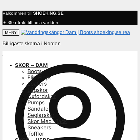
Välkommen till
SHOEKING.SE
✈ 39kr frakt till hela världen
MENY
Billigaste skorna i Norden
SKOR – DAM
Boots
Flip Flops
Loafers
Lågskor
Oxfordskor
Pumps
Sandaler
Seglarskor
Skor Med Klack
Sneakers
Tofflor