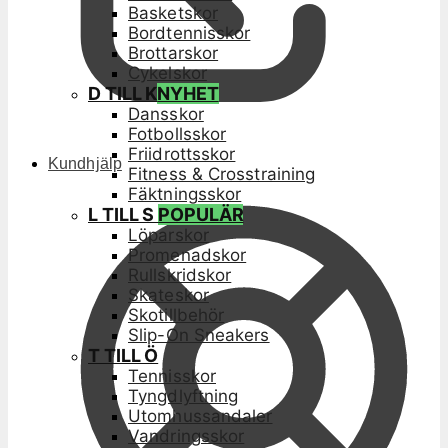
Basketskor
Bordtennisskor
Brottarskor
Cykelskor
D TILL K
NYHET
Dansskor
Fotbollsskor
Friidrottsskor
Kundhjälp
Fitness & Crosstraining
Fäktningsskor
L TILL S
POPULÄR
Löparskor
Promenadskor
Rullskridskor
Skateskor
Skotillbehör
Slip-On Sneakers
T TILL Ö
Tennisskor
Tyngdlyftning
Utomhussandaler
Vandringsskor