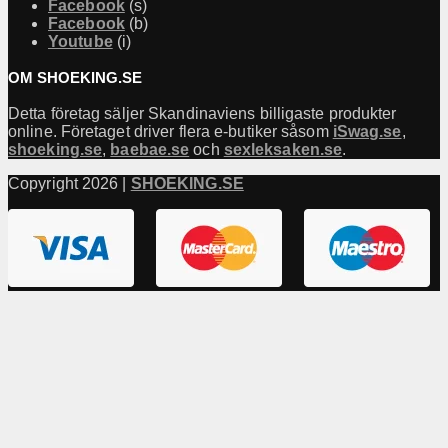
Facebook
(s)
Facebook
(b)
Youtube
(i)
OM SHOEKING.SE
Detta företag säljer Skandinaviens billigaste produkter
online. Företaget driver flera e-butiker såsom
iSwag.se
,
shoeking.se
,
baebae.se
och
sexleksaken.se
.
Copyright 2026 |
SHOEKING.SE