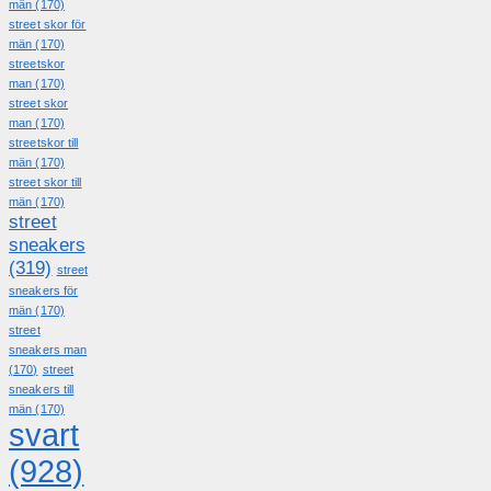
män
(170)
street skor för
män
(170)
streetskor
man
(170)
street skor
man
(170)
streetskor till
män
(170)
street skor till
män
(170)
street
sneakers
(319)
street
sneakers för
män
(170)
street
sneakers man
(170)
street
sneakers till
män
(170)
svart
(928)