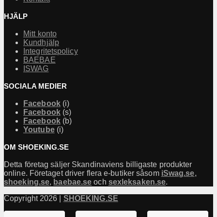
HJÄLP
Mitt konto
Kundhjälp
Integritetspolicy
BAEBAE
ISWAG
SOCIALA MEDIER
Facebook
(i)
Facebook
(s)
Facebook
(b)
Youtube
(i)
OM SHOEKING.SE
Detta företag säljer Skandinaviens billigaste produkter
online. Företaget driver flera e-butiker såsom
iSwag.se
,
shoeking.se
,
baebae.se
och
sexleksaken.se
.
Copyright 2026 |
SHOEKING.SE