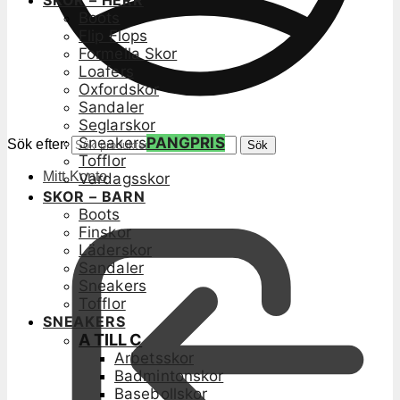
SKOR – HERR
Boots
Flip Flops
Formella Skor
Loafers
Oxfordskor
Sandaler
Seglarskor
Sneakers
PANGPRIS
Sök efter:
Sök
Tofflor
Mitt Konto
Vardagsskor
SKOR – BARN
Boots
Finskor
Läderskor
Sandaler
Sneakers
Tofflor
SNEAKERS
A TILL C
Arbetsskor
Badmintonskor
Basebollskor