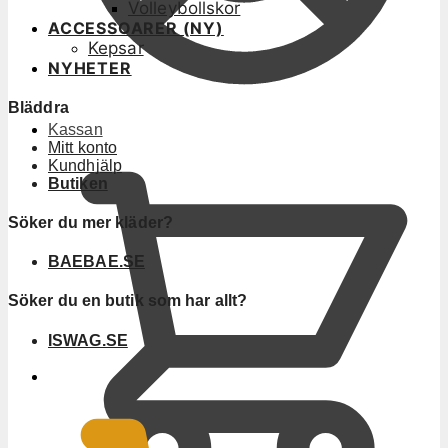
Volleybollskor
ACCESSOARER (NY)
Kepsar
NYHETER
Bläddra
Kassan
Mitt konto
Kundhjälp
Butiken
Söker du mer kläder?
BAEBAE.SE
Söker du en butik som har allt?
ISWAG.SE
0
KR