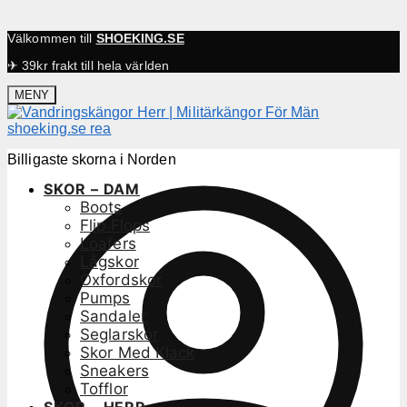
Välkommen till
SHOEKING.SE
✈ 39kr frakt till hela världen
MENY
Billigaste skorna i Norden
SKOR – DAM
Boots
Flip Flops
Loafers
Lågskor
Oxfordskor
Pumps
Sandaler
Seglarskor
Skor Med Klack
Sneakers
Tofflor