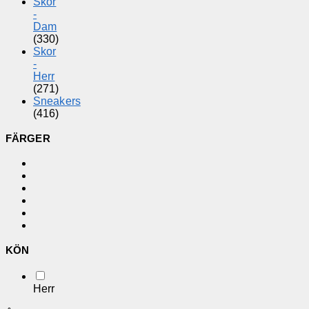
Skor
-
Dam
(330)
Skor
-
Herr
(271)
Sneakers
(416)
FÄRGER
KÖN
Herr