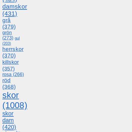
damskor
(431)
grå
(379)
grön
(273)
gul
(203)
herrskor
(370)
killskor
(357)
rosa
(266)
röd
(368)
skor
(1008)
skor
dam
(420)