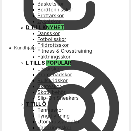
Basketskor
Bordtennisskor
Brottarskor
Cykelskor
D TILL K
NYHET
Dansskor
Fotbollsskor
Friidrottsskor
Kundhjälp
Fitness & Crosstraining
Fäktningsskor
L TILL S
POPULÄR
Löparskor
Promenadskor
Rullskridskor
Skateskor
Skotillbehör
Slip-On Sneakers
T TILL Ö
Tennisskor
Tyngdlyftning
Utomhussandaler
Vandringsskor