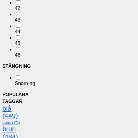
42
43
44
45
46
STÄNGNING
Snörning
POPULÄRA
TAGGAR
blå
(449)
boots
(171)
brun
(484)