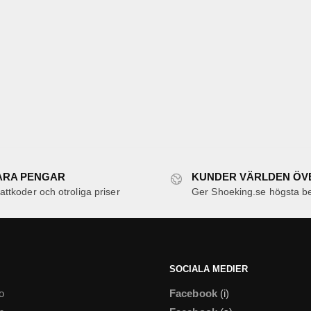
ARA PENGAR
KUNDER VÄRLDEN ÖV
ttkoder och otroliga priser
Ger Shoeking.se högsta b
SOCIALA MEDIER
o
Facebook
(i)