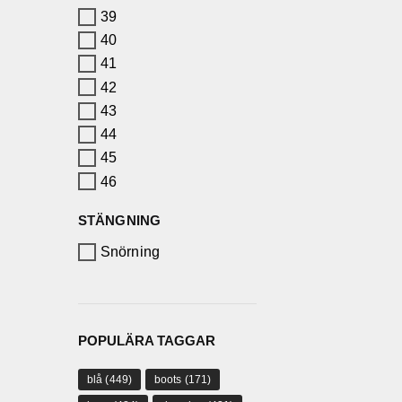
39
40
41
42
43
44
45
46
STÄNGNING
Snörning
POPULÄRA TAGGAR
blå
(449)
boots
(171)