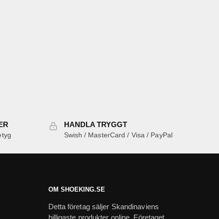
ER
HANDLA TRYGGT
etyg
Swish / MasterCard / Visa / PayPal
OM SHOEKING.SE
Detta företag säljer Skandinaviens
billigaste produkter online. Företaget