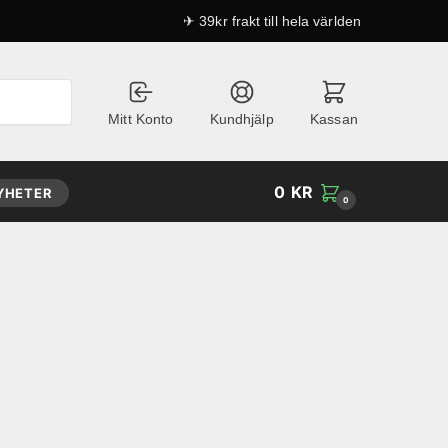
✈ 39kr frakt till hela världen
Mitt Konto
Kundhjälp
Kassan
0
KR
YHETER
0