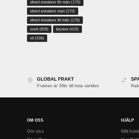
street sneakers för män
(170)
street sneakers man
(170)
street sneakers till män
(170)
svart
(928)
tjejskor
(415)
vit
(538)
GLOBAL FRAKT
SP
Frakten är 39kr till hela världen
Raba
OM OSS
HJÄLP
Om oss
Mitt kont