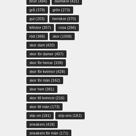
brun
(484)
damskor
(431)
grå
(379)
grön
(273)
gul
(203)
herrskor
(370)
killskor
(357)
rosa
(266)
röd
(368)
skor
(1008)
skor dam
(420)
skor för damer
(407)
skor för herrar
(339)
skor för kvinnor
(428)
skor för män
(362)
skor herr
(381)
skor till kvinnor
(216)
skor till män
(173)
slip-on
(181)
slip-ons
(182)
sneakers
(418)
sneakers för män
(171)