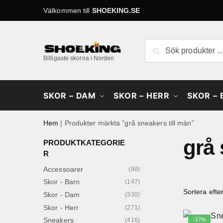
Skip
Skip
Välkommen till
SHOEKING.SE
to
to
navigation
content
Sök
Sök
efter:
Billigaste skorna i Norden
SKOR – DAM
SKOR – HERR
SKOR –
Hem
|
Produkter märkta ”grå sneakers till män”
grå 
PRODUKTKATEGORIE
R
Accessoarer
(98)
Skor - Barn
(147)
Skor - Dam
(330)
Skor - Herr
(271)
Sneakers
-37%
(416)