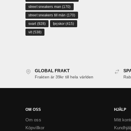
street sneakers man
(170)
street sneakers till män
(170)
svart
(928)
tjejskor
(415)
vit
(538)
GLOBAL FRAKT
SP
Frakten är 39kr till hela världen
Raba
OM OSS
HJÄLP
Om oss
Mitt kont
Köpvillkor
Kundhjäl