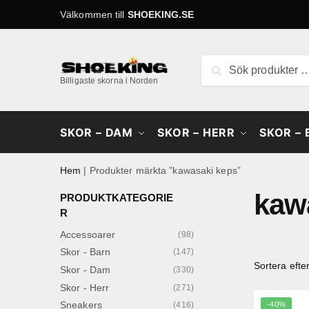
Skip
Skip
Välkommen till
SHOEKING.SE
to
to
navigation
content
Sök
Sök
efter:
Billigaste skorna i Norden
SKOR – DAM
SKOR – HERR
SKOR –
Hem
|
Produkter märkta ”kawasaki keps”
kaw
PRODUKTKATEGORIE
R
Accessoarer
(98)
Skor - Barn
(147)
Skor - Dam
(330)
Skor - Herr
(271)
Sneakers
-40%
(416)