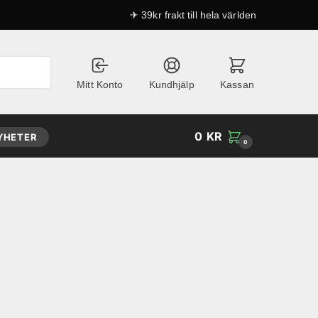
✈ 39kr frakt till hela världen
Mitt Konto
Kundhjälp
Kassan
0
KR
YHETER
0