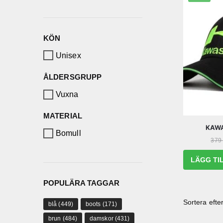
KÖN
Unisex
ÅLDERSGRUPP
Vuxna
MATERIAL
KAWA
Bomull
379
LÄGG TI
POPULÄRA TAGGAR
blå
(449)
boots
(171)
brun
(484)
damskor
(431)