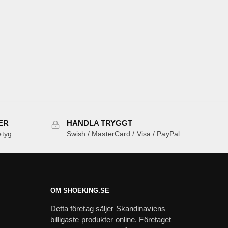
ER
HANDLA TRYGGT
etyg
Swish / MasterCard / Visa / PayPal
OM SHOEKING.SE
Detta företag säljer Skandinaviens
billigaste produkter online. Företaget