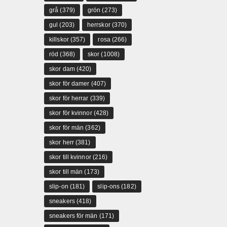
grå
(379)
grön
(273)
gul
(203)
herrskor
(370)
killskor
(357)
rosa
(266)
röd
(368)
skor
(1008)
skor dam
(420)
skor för damer
(407)
skor för herrar
(339)
skor för kvinnor
(428)
skor för män
(362)
skor herr
(381)
skor till kvinnor
(216)
skor till män
(173)
slip-on
(181)
slip-ons
(182)
sneakers
(418)
sneakers för män
(171)