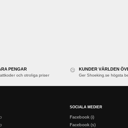
ARA PENGAR
KUNDER VÄRLDEN ÖV
ttkoder och otroliga priser
Ger Shoeking.se högsta b
SOCIALA MEDIER
o
Facebook
(i)
p
Facebook
(s)