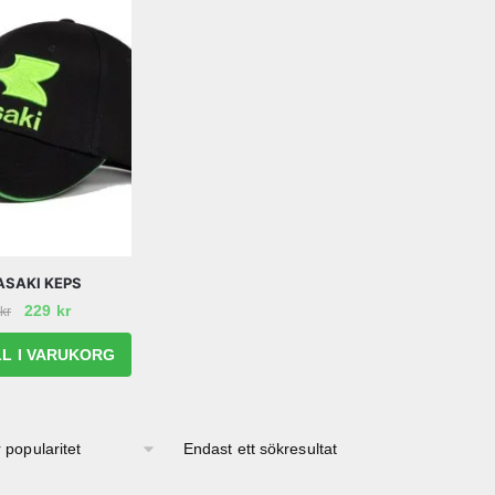
SAKI KEPS
Det
Det
229
kr
kr
ursprungliga
nuvarande
LL I VARUKORG
priset
priset
var:
är:
379 kr.
229 kr.
Endast ett sökresultat