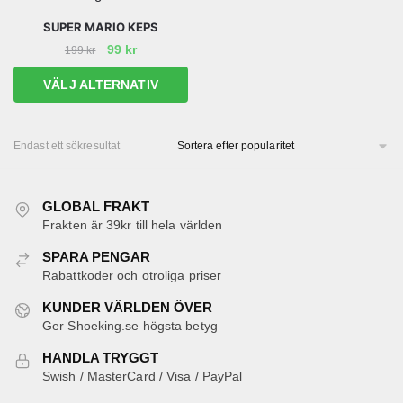
SUPER MARIO KEPS
Det
Det
99
kr
199
kr
ursprungliga
nuvarande
Den
VÄLJ ALTERNATIV
priset
priset
här
var:
är:
produkten
199 kr.
99 kr.
har
Endast ett sökresultat
flera
varianter.
GLOBAL FRAKT
De
Frakten är 39kr till hela världen
olika
alternativen
SPARA PENGAR
kan
Rabattkoder och otroliga priser
väljas
KUNDER VÄRLDEN ÖVER
på
Ger Shoeking.se högsta betyg
produktsidan
HANDLA TRYGGT
Swish / MasterCard / Visa / PayPal