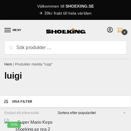
Skip
Skip
Välkommen till
SHOEKING.SE
to
to
✈ 39kr frakt till hela världen
navigation
content
MENY
0
Sök
Sök
efter:
Hem
|
Produkter märkta ”luigi”
luigi
VISA FILTER
Endast ett sökresultat
-50%