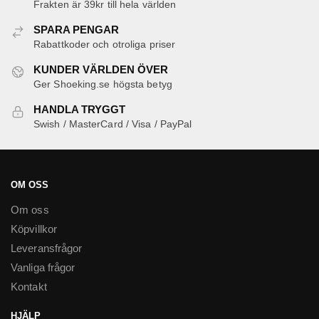
Frakten är 39kr till hela världen
olika
alternativen
SPARA PENGAR
kan
Rabattkoder och otroliga priser
väljas
KUNDER VÄRLDEN ÖVER
på
Ger Shoeking.se högsta betyg
produktsidan
HANDLA TRYGGT
Swish / MasterCard / Visa / PayPal
OM OSS
Om oss
Köpvillkor
Leveransfrågor
Vanliga frågor
Kontakt
HJÄLP