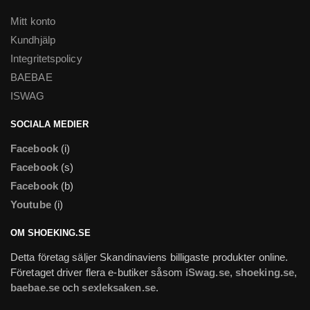
Mitt konto
Kundhjälp
Integritetspolicy
BAEBAE
ISWAG
SOCIALA MEDIER
Facebook
(i)
Facebook
(s)
Facebook
(b)
Youtube
(i)
OM SHOEKING.SE
Detta företag säljer Skandinaviens billigaste produkter online.
Företaget driver flera e-butiker såsom
iSwag.se
,
shoeking.se
,
baebae.se
och
sexleksaken.se
.