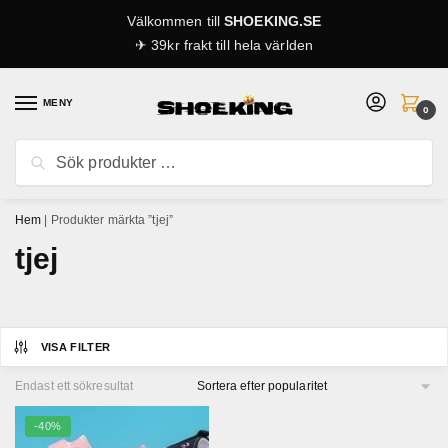
Skip
Skip
Välkommen till
SHOEKING.SE
to
to
✈ 39kr frakt till hela världen
navigation
content
MENY
0
Sök
Sök
efter:
Hem
|
Produkter märkta ”tjej”
tjej
VISA FILTER
Endast ett sökresultat
-40%