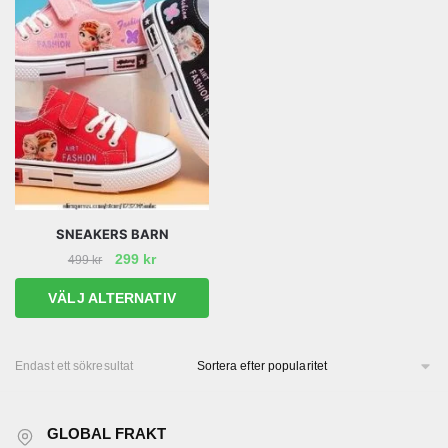
SNEAKERS BARN
Det
Det
299
kr
499
kr
ursprungliga
nuvarande
Den
VÄLJ ALTERNATIV
priset
priset
här
var:
är:
produkten
499 kr.
299 kr.
har
Endast ett sökresultat
flera
varianter.
GLOBAL FRAKT
De