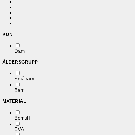
KÖN
Dam
ÅLDERSGRUPP
Småbarn
Barn
MATERIAL
Bomull
EVA