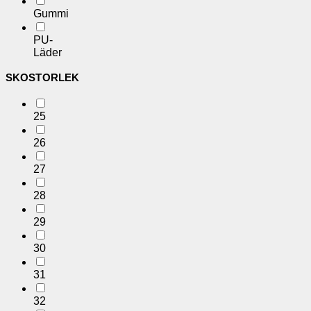
Gummi
PU-
Läder
SKOSTORLEK
25
26
27
28
29
30
31
32