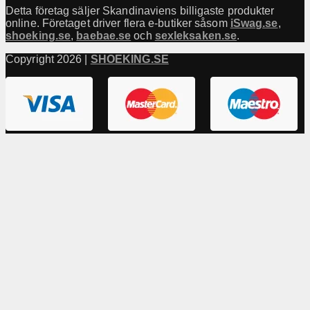
Detta företag säljer Skandinaviens billigaste produkter
online. Företaget driver flera e-butiker såsom
iSwag.se
,
shoeking.se
,
baebae.se
och
sexleksaken.se
.
Copyright 2026 |
SHOEKING.SE