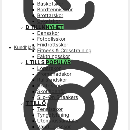
Basketskor
Bordtennisskor
Brottarskor
Cykelskor
D TILL K
NYHET
Dansskor
Fotbollsskor
Friidrottsskor
Kundhjälp
Fitness & Crosstraining
Fäktningsskor
L TILL S
POPULÄR
Löparskor
Promenadskor
Rullskridskor
Skateskor
Skotillbehör
Slip-On Sneakers
T TILL Ö
Tennisskor
Tyngdlyftning
Utomhussandaler
Vandringsskor