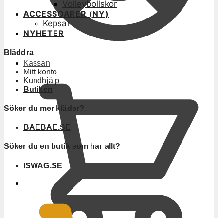
Volleybollskor
ACCESSOARER (NY)
Kepsar
NYHETER
Bläddra
Kassan
Mitt konto
Kundhjälp
Butiken
Söker du mer kläder?
BAEBAE.SE
Söker du en butik som har allt?
ISWAG.SE
0
KR