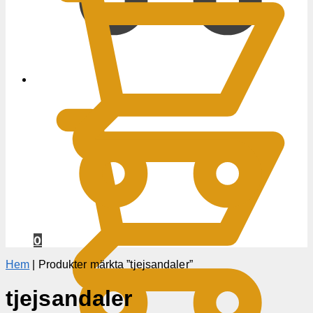
0
KR
0
Hem
|
Produkter märkta ”tjejsandaler”
tjejsandaler