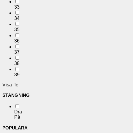
33
34
35
36
37
38
39
Visa fler
STÄNGNING
Dra
På
POPULÄRA