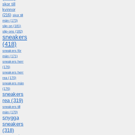
skor till
kvinnor
(216)
skor till
män
(173)
slip-on
(181)
slip-ons
(182)
sneakers
(418)
sneakers för
män
(171)
sneakers herr
(176)
sneakers herr
rea
(170)
sneakers män
(176)
sneakers
rea
(319)
sneakers till
män
(170)
snygga
sneakers
(318)