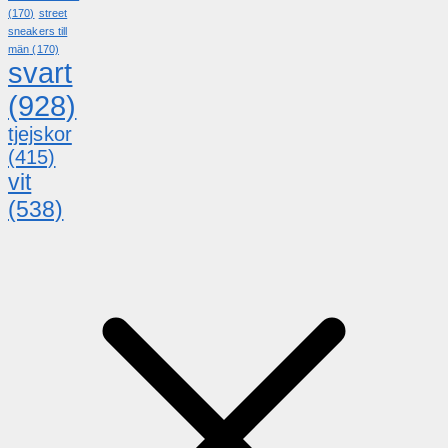
(170)
street
sneakers till
män
(170)
svart
(928)
tjejskor
(415)
vit
(538)