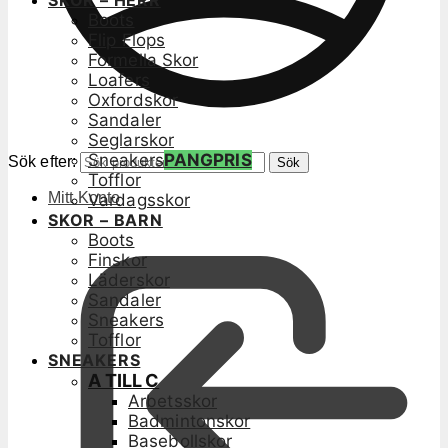
SKOR – HERR
Boots
Flip Flops
Formella Skor
Loafers
Oxfordskor
Sandaler
Seglarskor
Sneakers
PANGPRIS
Sök efter:
Sök
Tofflor
Mitt Konto
Vardagsskor
SKOR – BARN
Boots
Finskor
Läderskor
Sandaler
Sneakers
Tofflor
SNEAKERS
A TILL C
Arbetsskor
Badmintonskor
Basebollskor