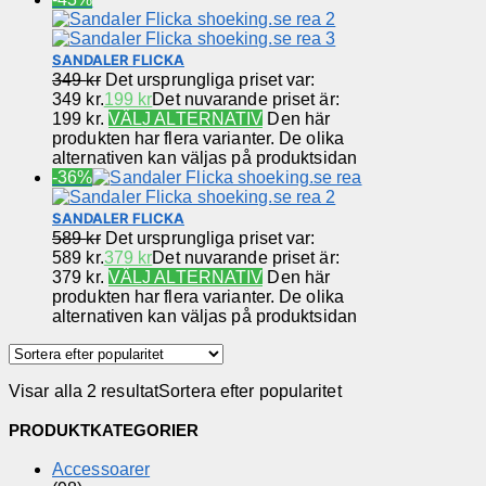
SANDALER FLICKA
349
kr
Det ursprungliga priset var:
349 kr.
199
kr
Det nuvarande priset är:
199 kr.
VÄLJ ALTERNATIV
Den här
produkten har flera varianter. De olika
alternativen kan väljas på produktsidan
-36%
SANDALER FLICKA
589
kr
Det ursprungliga priset var:
589 kr.
379
kr
Det nuvarande priset är:
379 kr.
VÄLJ ALTERNATIV
Den här
produkten har flera varianter. De olika
alternativen kan väljas på produktsidan
Visar alla 2 resultat
Sortera efter popularitet
PRODUKTKATEGORIER
Accessoarer