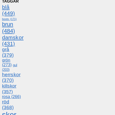
TAGGAR
blå
(449)
boots
(171)
brun
(484)
damskor
(431)
grå
(379)
grön
(273)
gul
(203)
herrskor
(370)
killskor
(357)
rosa
(266)
röd
(368)
skor