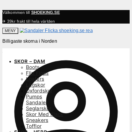
Välkommen till
SHOEKING.SE
✈ 39kr frakt till hela världen
MENY
Billigaste skorna i Norden
SKOR – DAM
Boots
Flip Flops
Loafers
Lågskor
Oxfordskor
Pumps
Sandaler
Seglarskor
Skor Med Klack
Sneakers
Tofflor