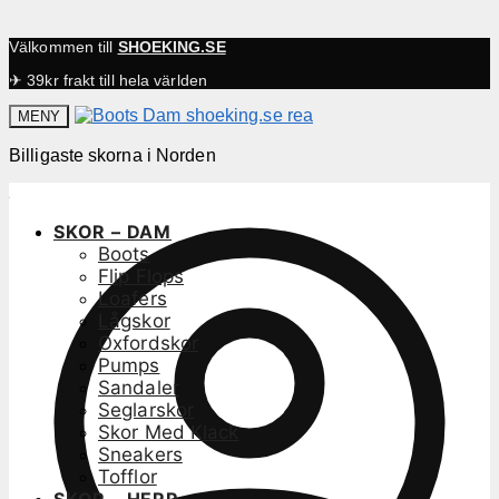
Välkommen till
SHOEKING.SE
✈ 39kr frakt till hela världen
MENY
Billigaste skorna i Norden
SKOR – DAM
Boots
Flip Flops
Loafers
Lågskor
Oxfordskor
Pumps
Sandaler
Seglarskor
Skor Med Klack
Sneakers
Tofflor