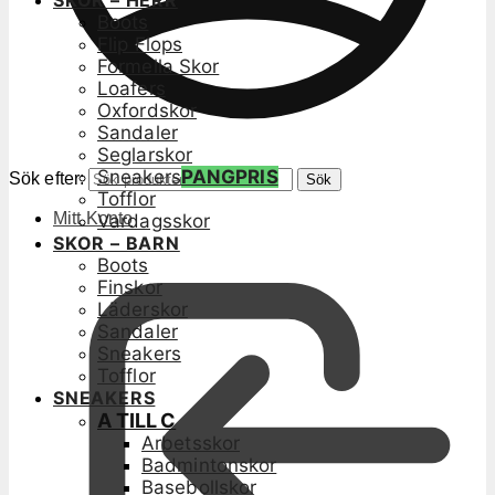
SKOR – HERR
Boots
Flip Flops
Formella Skor
Loafers
Oxfordskor
Sandaler
Seglarskor
Sneakers
PANGPRIS
Sök efter:
Sök
Tofflor
Mitt Konto
Vardagsskor
SKOR – BARN
Boots
Finskor
Läderskor
Sandaler
Sneakers
Tofflor
SNEAKERS
A TILL C
Arbetsskor
Badmintonskor
Basebollskor