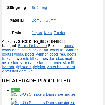
Stängning
Snörning
Material
Bomull
,
Gummi
Frakt
Japan
,
Kina
,
Turkiet
Artikelnr:
SHOEKING_895768449053
Kategori:
Boots för Kvinnor
Etiketter:
boots
,
boots dam
,
boots för kvinna
,
boots för kvinnor
,
boots kvinna
,
boots kvinnor
,
boots rea
,
boots
till kvinna
,
boots till kvinnor
,
damskor
,
mode
,
rosa
,
skor
,
skor dam
,
skor för damer
,
skor för
kvinnor
,
tjej boots
,
tjejskor
,
vinter boots dam
,
vinterskor dam
,
vit
RELATERADE PRODUKTER
-49%