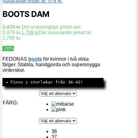
nuvarande priset är: 579 kr.
BOOTS DAM
2,479
kr
Det ursprungliga priset var:
2,479 kr.
1,789
kr
Det nuvarande priset är:
1,789 kr.
-28%
FEDONAS
boots
för kvinnor i två olika
färger. Stabila, handgjorda och supersnygga
vinterskor.
→
 Finns i storlekar från 36-42!
FÄRG
:
36
37