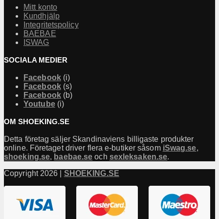
Mitt konto
Kundhjälp
Integritetspolicy
BAEBAE
ISWAG
SOCIALA MEDIER
Facebook
(i)
Facebook
(s)
Facebook
(b)
Youtube
(i)
OM SHOEKING.SE
Detta företag säljer Skandinaviens billigaste produkter
online. Företaget driver flera e-butiker såsom
iSwag.se
,
shoeking.se
,
baebae.se
och
sexleksaken.se
.
Copyright 2026 |
SHOEKING.SE