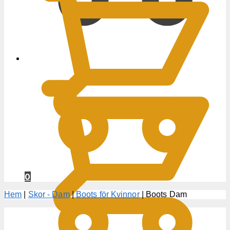
0
KR
0
Hem
|
Skor - Dam
|
Boots för Kvinnor
|
Boots Dam