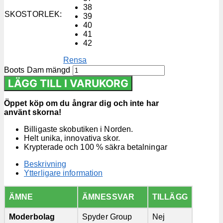
38
SKOSTORLEK
:
39
40
41
42
Rensa
Boots Dam mängd
LÄGG TILL I VARUKORG
Öppet köp om du ångrar dig och inte har
använt skorna!
Billigaste skobutiken i Norden.
Helt unika, innovativa skor.
Krypterade och 100 % säkra betalningar
Beskrivning
Ytterligare information
ÄMNE
ÄMNESSVAR
TILLÄGG
Moderbolag
Spyder Group
Nej