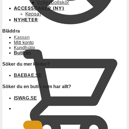
Volleybollskor
ACCESSOARER (NY)
Kepsar
NYHETER
Bläddra
Kassan
Mitt konto
Kundhjälp
Butiken
Söker du mer kläder?
BAEBAE.SE
Söker du en butik som har allt?
ISWAG.SE
0
KR