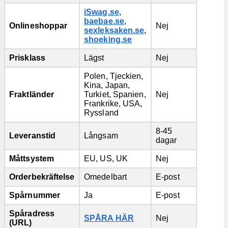
iSwag.se
,
baebae.se
,
Onlineshoppar
Nej
sexleksaken.se
,
shoeking.se
Prisklass
Lägst
Nej
Polen, Tjeckien,
Kina, Japan,
Fraktländer
Turkiet, Spanien,
Nej
Frankrike, USA,
Ryssland
8-45
Leveranstid
Långsam
dagar
Måttsystem
EU, US, UK
Nej
Orderbekräftelse
Omedelbart
E-post
Spårnummer
Ja
E-post
Spåradress
SPÅRA HÄR
Nej
(URL)