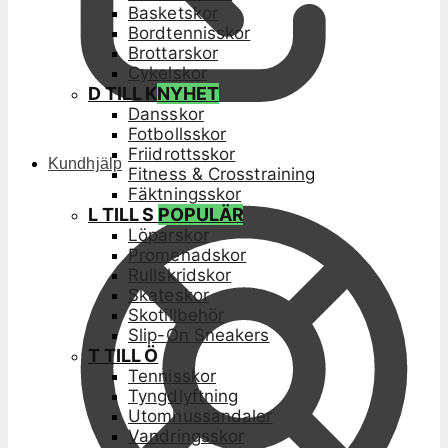
Basketskor
Bordtennisskor
Brottarskor
Cykelskor
D TILL K
NYHET
Dansskor
Fotbollsskor
Friidrottsskor
Kundhjälp
Fitness & Crosstraining
Fäktningsskor
L TILL S
POPULÄR
Löparskor
Promenadskor
Rullskridskor
Skateskor
Skotillbehör
Slip-On Sneakers
T TILL Ö
Tennisskor
Tyngdlyftning
Utomhussandaler
Vandringsskor