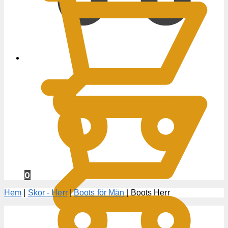
0
KR
0
Hem
|
Skor - Herr
|
Boots för Män
|
Boots Herr