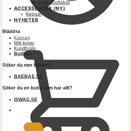
Volleybollskor
ACCESSOARER (NY)
Kepsar
NYHETER
Bläddra
Kassan
Mitt konto
Kundhjälp
Butiken
Söker du mer kläder?
BAEBAE.SE
Söker du en butik som har allt?
ISWAG.SE
0
KR