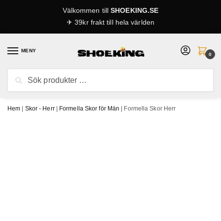
Skip
Skip
Välkommen till
SHOEKING.SE
to
to
✈ 39kr frakt till hela världen
navigation
content
MENY
0
Sök
Sök
efter:
Hem
|
Skor - Herr
|
Formella Skor för Män
|
Formella Skor Herr