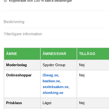
Krypterade och 100 % säkra betalningar
Beskrivning
Ytterligare information
ÄMNE
ÄMNESSVAR
TILLÄGG
Moderbolag
Spyder Group
Nej
Onlineshoppar
iSwag.se
,
Nej
baebae.se
,
sexleksaken.se
,
shoeking.se
Prisklass
Lägst
Nej