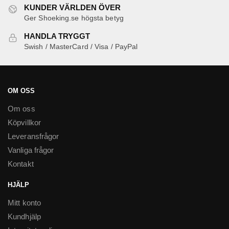
kan
KUNDER VÄRLDEN ÖVER
Ger Shoeking.se högsta betyg
väljas
på
HANDLA TRYGGT
produktsidan
Swish / MasterCard / Visa / PayPal
OM OSS
Om oss
Köpvillkor
Leveransfrågor
Vanliga frågor
Kontakt
HJÄLP
Mitt konto
Kundhjälp