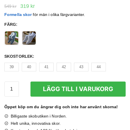
Det
Det
319
kr
549
kr
ursprungliga
nuvarande
Formella skor
för män i olika färgvarianter.
priset
priset
FÄRG
:
var:
är:
549 kr.
319 kr.
SKOSTORLEK
:
39
40
41
42
43
44
Formella
LÄGG TILL I VARUKORG
Skor
Herr
mängd
Öppet köp om du ångrar dig och inte har använt skorna!
Billigaste skobutiken i Norden.
Helt unika, innovativa skor.