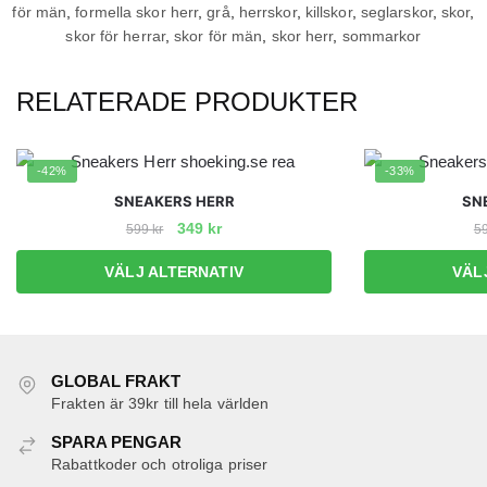
för män
,
formella skor herr
,
grå
,
herrskor
,
killskor
,
seglarskor
,
skor
,
skor för herrar
,
skor för män
,
skor herr
,
sommarkor
RELATERADE PRODUKTER
-42%
-33%
SNEAKERS HERR
SN
Det
Det
349
kr
599
kr
5
ursprungliga
nuvarande
Den
VÄLJ ALTERNATIV
VÄL
priset
priset
här
var:
är:
produkten
599 kr.
349 kr.
har
flera
GLOBAL FRAKT
varianter.
Frakten är 39kr till hela världen
De
SPARA PENGAR
olika
Rabattkoder och otroliga priser
alternativen