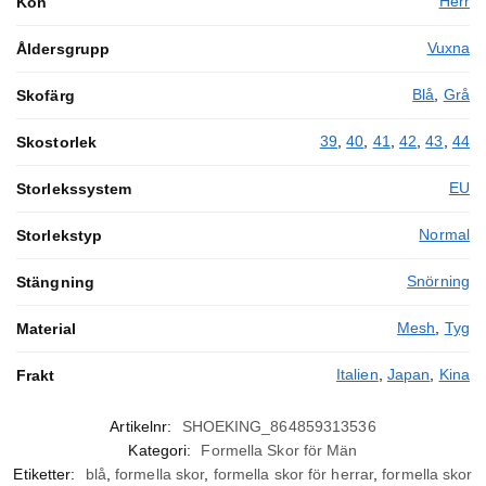
Herr
Kön
Vuxna
Åldersgrupp
Blå
,
Grå
Skofärg
39
,
40
,
41
,
42
,
43
,
44
Skostorlek
EU
Storlekssystem
Normal
Storlekstyp
Snörning
Stängning
Mesh
,
Tyg
Material
Italien
,
Japan
,
Kina
Frakt
Artikelnr:
SHOEKING_864859313536
Kategori:
Formella Skor för Män
Etiketter:
blå
,
formella skor
,
formella skor för herrar
,
formella skor