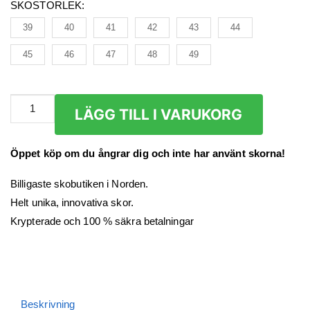
SKOSTORLEK
:
39
40
41
42
43
44
45
46
47
48
49
Sneakers
LÄGG TILL I VARUKORG
Herr
mängd
Öppet köp om du ångrar dig och inte har använt skorna!
Billigaste skobutiken i Norden.
Helt unika, innovativa skor.
Krypterade och 100 % säkra betalningar
Beskrivning