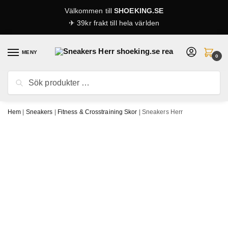
Skip
Skip
Välkommen till
SHOEKING.SE
to
to
✈ 39kr frakt till hela världen
navigation
content
MENY
0
Sök
Sök
efter:
Hem
|
Sneakers
|
Fitness & Crosstraining Skor
|
Sneakers Herr