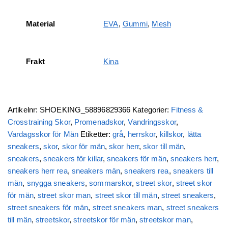
Material
EVA
,
Gummi
,
Mesh
Frakt
Kina
Artikelnr:
SHOEKING_58896829366
Kategorier:
Fitness &
Crosstraining Skor
,
Promenadskor
,
Vandringsskor
,
Vardagsskor för Män
Etiketter:
grå
,
herrskor
,
killskor
,
lätta
sneakers
,
skor
,
skor för män
,
skor herr
,
skor till män
,
sneakers
,
sneakers för killar
,
sneakers för män
,
sneakers herr
,
sneakers herr rea
,
sneakers män
,
sneakers rea
,
sneakers till
män
,
snygga sneakers
,
sommarskor
,
street skor
,
street skor
för män
,
street skor man
,
street skor till män
,
street sneakers
,
street sneakers för män
,
street sneakers man
,
street sneakers
till män
,
streetskor
,
streetskor för män
,
streetskor man
,