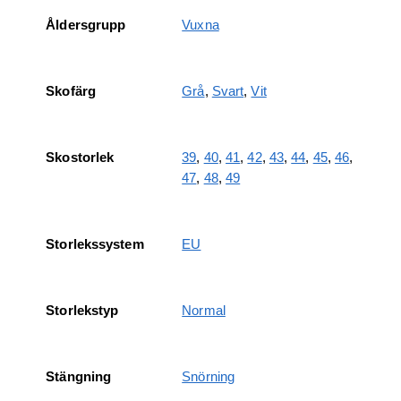
Åldersgrupp
Vuxna
Skofärg
Grå
,
Svart
,
Vit
Skostorlek
39
,
40
,
41
,
42
,
43
,
44
,
45
,
46
,
47
,
48
,
49
Storlekssystem
EU
Storlekstyp
Normal
Stängning
Snörning