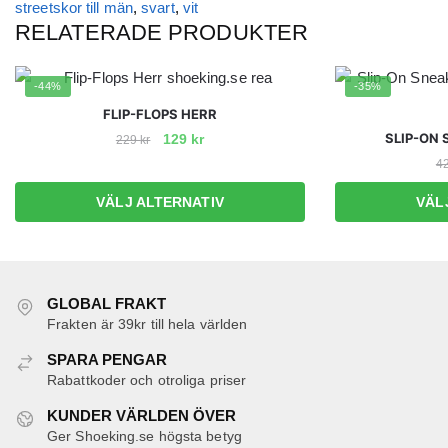
streetskor till män
,
svart
,
vit
RELATERADE PRODUKTER
-44%
-35%
FLIP-FLOPS HERR
Det
Det
SLIP-ON 
129
kr
229
kr
ursprungliga
nuvarande
4
Den
priset
priset
här
VÄLJ ALTERNATIV
VÄL
var:
är:
produkten
229 kr.
129 kr.
har
flera
varianter.
GLOBAL FRAKT
De
Frakten är 39kr till hela världen
olika
SPARA PENGAR
alternativen
Rabattkoder och otroliga priser
kan
väljas
KUNDER VÄRLDEN ÖVER
Ger Shoeking.se högsta betyg
på