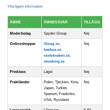
Ytterligare information
ÄMNE
ÄMNESSVAR
TILLÄGG
Moderbolag
Spyder Group
Nej
Onlineshoppar
iSwag.se
,
Nej
baebae.se
,
sexleksaken.se
,
shoeking.se
Prisklass
Lägst
Nej
Fraktländer
Polen, Tjeckien, Kina,
Nej
Japan, Turkiet,
Spanien, Frankrike,
USA, Ryssland
Leveranstid
Långsam
8-60