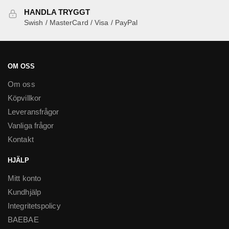
produktsidan
HANDLA TRYGGT
Swish / MasterCard / Visa / PayPal
OM OSS
Om oss
Köpvillkor
Leveransfrågor
Vanliga frågor
Kontakt
HJÄLP
Mitt konto
Kundhjälp
Integritetspolicy
BAEBAE