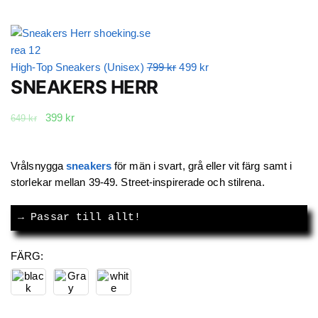
Det
Det
High-Top Sneakers (Unisex)
799
kr
499
kr
SNEAKERS HERR
ursprungliga
nuvarande
priset
priset
Det
Det
399
kr
var:
är:
649
kr
ursprungliga
nuvarande
799 kr.
499 kr.
priset
priset
var:
är:
Vrålsnygga
sneakers
för män i svart, grå eller vit färg samt i
649 kr.
399 kr.
storlekar mellan 39-49. Street-inspirerade och stilrena.
→
 Passar till allt!
FÄRG
: