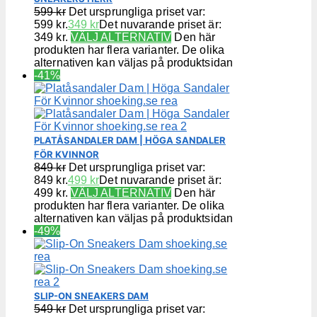
599
kr
Det ursprungliga priset var:
599 kr.
349
kr
Det nuvarande priset är:
349 kr.
VÄLJ ALTERNATIV
Den här
produkten har flera varianter. De olika
alternativen kan väljas på produktsidan
-41%
PLATÅSANDALER DAM | HÖGA SANDALER
FÖR KVINNOR
849
kr
Det ursprungliga priset var:
849 kr.
499
kr
Det nuvarande priset är:
499 kr.
VÄLJ ALTERNATIV
Den här
produkten har flera varianter. De olika
alternativen kan väljas på produktsidan
-49%
SLIP-ON SNEAKERS DAM
549
kr
Det ursprungliga priset var: