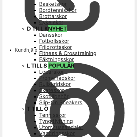
Basketskor
Bordtennisskor
Brottarskor
Cykelskor
D TILL K
NYHET
Dansskor
Fotbollsskor
Friidrottsskor
Kundhjälp
Fitness & Crosstraining
Fäktningsskor
L TILL S
POPULÄR
Löparskor
Promenadskor
Rullskridskor
Skateskor
Skotillbehör
Slip-On Sneakers
T TILL Ö
Tennisskor
Tyngdlyftning
Utomhussandaler
Vandringsskor