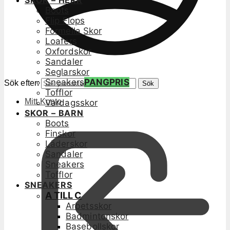
SKOR – HERR
Boots
Flip Flops
Formella Skor
Loafers
Oxfordskor
Sandaler
Seglarskor
Sneakers
PANGPRIS
Sök efter:
Sök
Tofflor
Mitt Konto
Vardagsskor
SKOR – BARN
Boots
Finskor
Läderskor
Sandaler
Sneakers
Tofflor
SNEAKERS
A TILL C
Arbetsskor
Badmintonskor
Basebollskor