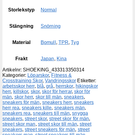
Storlekstyp
Normal
Stängning
Snörning
Material
Bomull
,
TPR
,
Tyg
Frakt
Japan
,
Kina
Artikelnr:
SHOEKING_433313350314
Kategorier:
Löparskor
,
Fitness &
Crosstraining Skor
,
Vandringsskor
Etiketter:
arbetsskor herr
,
blå
,
grå
,
herrskor
,
hikingskor
herr
,
killskor
,
skor
,
skor för herrar
,
skor för
män
,
skor herr
,
skor till män
,
sneakers
,
sneakers för män
,
sneakers herr
,
sneakers
herr rea
,
sneakers kille
,
sneakers män
,
sneakers rea
,
sneakers till män
,
snygga
sneakers
,
street skor
,
street skor för män
,
street skor man
,
street skor till män
,
street
sneakers
,
street sneakers för män
,
street
sneakers man
,
street sneakers till män
,