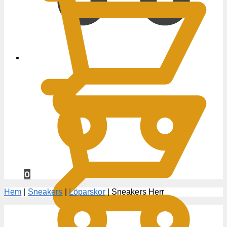
0
KR
0
Hem
|
Sneakers
|
Löparskor
|
Sneakers Herr