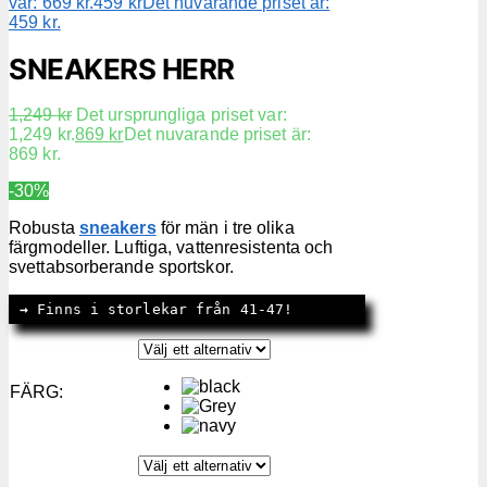
var: 669 kr.
459
kr
Det nuvarande priset är:
459 kr.
SNEAKERS HERR
1,249
kr
Det ursprungliga priset var:
1,249 kr.
869
kr
Det nuvarande priset är:
869 kr.
-30%
Robusta
sneakers
för män i tre olika
färgmodeller. Luftiga, vattenresistenta och
svettabsorberande sportskor.
→
 Finns i storlekar från 41-47!
FÄRG
: