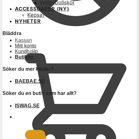
Volleybollskor
ACCESSOARER (NY)
Kepsar
NYHETER
Bläddra
Kassan
Mitt konto
Kundhjälp
Butiken
Söker du mer kläder?
BAEBAE.SE
Söker du en butik som har allt?
ISWAG.SE
0
KR