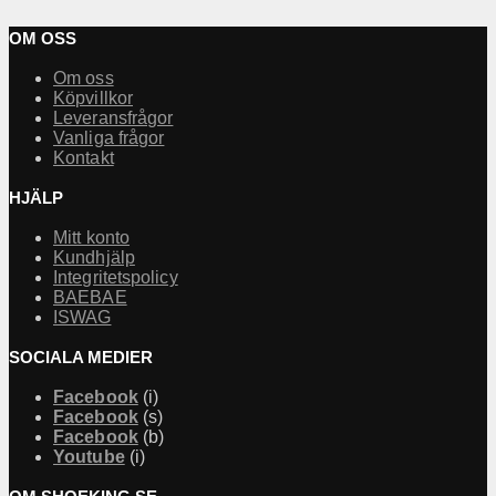
OM OSS
Om oss
Köpvillkor
Leveransfrågor
Vanliga frågor
Kontakt
HJÄLP
Mitt konto
Kundhjälp
Integritetspolicy
BAEBAE
ISWAG
SOCIALA MEDIER
Facebook
(i)
Facebook
(s)
Facebook
(b)
Youtube
(i)