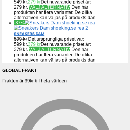
549 kr.
279
kr
Det nuvarande priset är:
279 kr.
VÄLJ ALTERNATIV
Den här
produkten har flera varianter. De olika
alternativen kan väljas på produktsidan
-37%
SNEAKERS DAM
599
kr
Det ursprungliga priset var:
599 kr.
379
kr
Det nuvarande priset är:
379 kr.
VÄLJ ALTERNATIV
Den här
produkten har flera varianter. De olika
alternativen kan väljas på produktsidan
GLOBAL FRAKT
Frakten är 39kr till hela världen