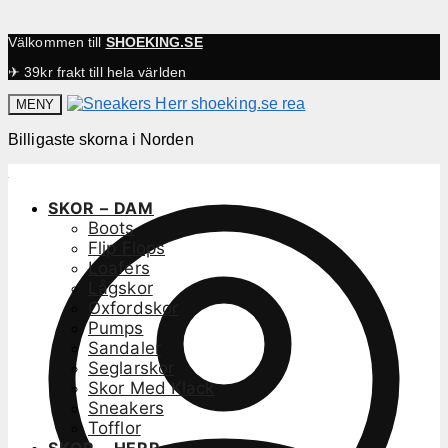
Välkommen till
SHOEKING.SE
✈ 39kr frakt till hela världen
MENY
Billigaste skorna i Norden
SKOR – DAM
Boots
Flip Flops
Loafers
Lågskor
Oxfordskor
Pumps
Sandaler
Seglarskor
Skor Med Klack
Sneakers
Tofflor