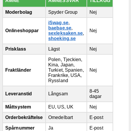
ÄMNE
ÄMNESSVAR
TILLÄGG
Moderbolag
Spyder Group
Nej
iSwag.se
,
baebae.se
,
Onlineshoppar
Nej
sexleksaken.se
,
shoeking.se
Prisklass
Lägst
Nej
Polen, Tjeckien,
Kina, Japan,
Fraktländer
Turkiet, Spanien,
Nej
Frankrike, USA,
Ryssland
8-45
Leveranstid
Långsam
dagar
Måttsystem
EU, US, UK
Nej
Orderbekräftelse
Omedelbart
E-post
Spårnummer
Ja
E-post