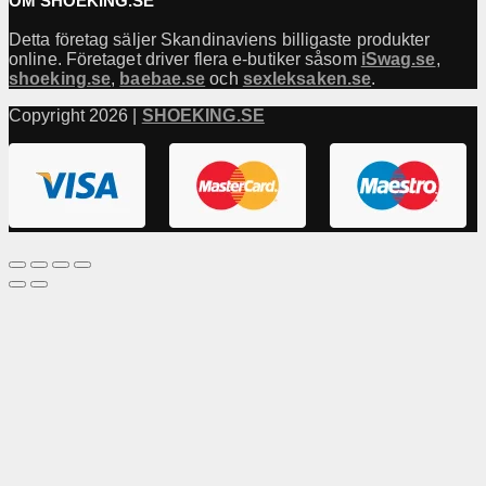
OM SHOEKING.SE
Detta företag säljer Skandinaviens billigaste produkter
online. Företaget driver flera e-butiker såsom
iSwag.se
,
shoeking.se
,
baebae.se
och
sexleksaken.se
.
Copyright 2026 |
SHOEKING.SE