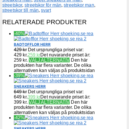
streetskor
,
streetskor för män
,
streetskor man
,
streetskor till män
,
svart
RELATERADE PRODUKTER
-40%
BADTOFFLOR HERR
429
kr
Det ursprungliga priset var:
429 kr.
259
kr
Det nuvarande priset är:
259 kr.
VÄLJ ALTERNATIV
Den här
produkten har flera varianter. De olika
alternativen kan väljas på produktsidan
-39%
SNEAKERS HERR
649
kr
Det ursprungliga priset var:
649 kr.
399
kr
Det nuvarande priset är:
399 kr.
VÄLJ ALTERNATIV
Den här
produkten har flera varianter. De olika
alternativen kan väljas på produktsidan
-42%
SNEAKERS HERR