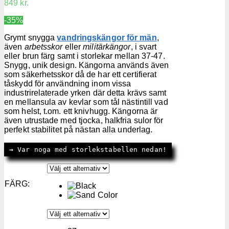
849 kr.
-35%
Grymt snygga
vandringskängor för män
,
även
arbetsskor
eller
militärkängor
, i svart
eller brun färg samt i storlekar mellan 37-47.
Snygg, unik design. Kängorna används även
som säkerhetsskor då de har ett certifierat
tåskydd för användning inom vissa
industrirelaterade yrken där detta krävs samt
en mellansula av kevlar som tål nästintill vad
som helst, t.om. ett knivhugg. Kängorna är
även utrustade med tjocka, halkfria sulor för
perfekt stabilitet på nästan alla underlag.
→
 Var noga med storlekstabellen nedan!
FÄRG
: