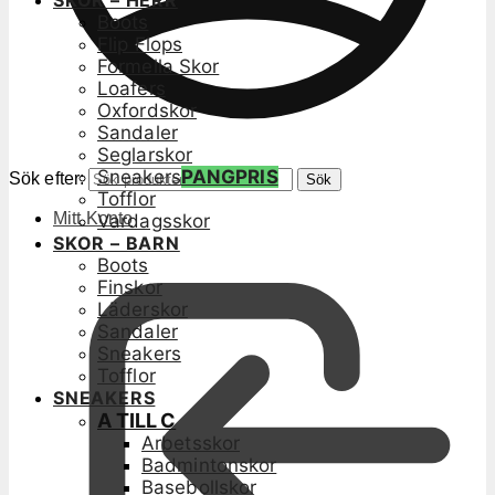
SKOR – HERR
Boots
Flip Flops
Formella Skor
Loafers
Oxfordskor
Sandaler
Seglarskor
Sneakers
PANGPRIS
Sök efter:
Sök
Tofflor
Mitt Konto
Vardagsskor
SKOR – BARN
Boots
Finskor
Läderskor
Sandaler
Sneakers
Tofflor
SNEAKERS
A TILL C
Arbetsskor
Badmintonskor
Basebollskor