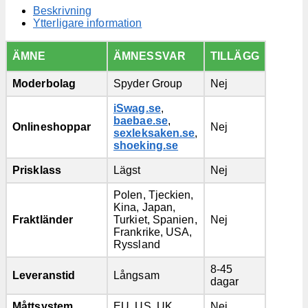
Beskrivning
Ytterligare information
ÄMNE
ÄMNESSVAR
TILLÄGG
Moderbolag
Spyder Group
Nej
iSwag.se
,
baebae.se
,
Onlineshoppar
Nej
sexleksaken.se
,
shoeking.se
Prisklass
Lägst
Nej
Polen, Tjeckien,
Kina, Japan,
Fraktländer
Turkiet, Spanien,
Nej
Frankrike, USA,
Ryssland
8-45
Leveranstid
Långsam
dagar
Måttsystem
EU, US, UK
Nej