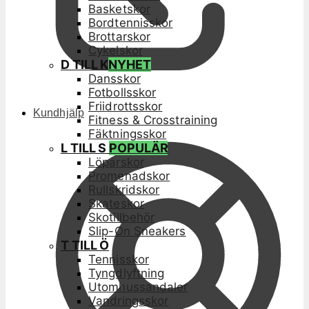
Basketskor
Bordtennisskor
Brottarskor
Cykelskor
D TILL K
NYHET
Dansskor
Fotbollsskor
Friidrottsskor
Kundhjälp
Fitness & Crosstraining
Fäktningsskor
L TILL S
POPULÄR
Löparskor
Promenadskor
Rullskridskor
Skateskor
Skotillbehör
Slip-On Sneakers
T TILL Ö
Tennisskor
Tyngdlyftning
Utomhussandaler
Vandringsskor