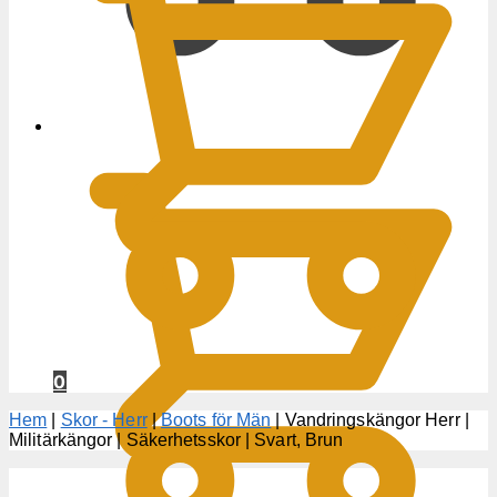
0
KR
0
Hem
|
Skor - Herr
|
Boots för Män
|
Vandringskängor Herr |
Militärkängor | Säkerhetsskor | Svart, Brun