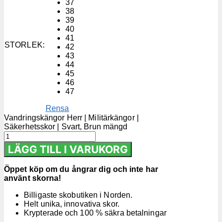
37
38
39
40
41
STORLEK
:
42
43
44
45
46
47
Rensa
Vandringskängor Herr | Militärkängor |
Säkerhetsskor | Svart, Brun mängd
LÄGG TILL I VARUKORG
Öppet köp om du ångrar dig och inte har
använt skorna!
Billigaste skobutiken i Norden.
Helt unika, innovativa skor.
Krypterade och 100 % säkra betalningar