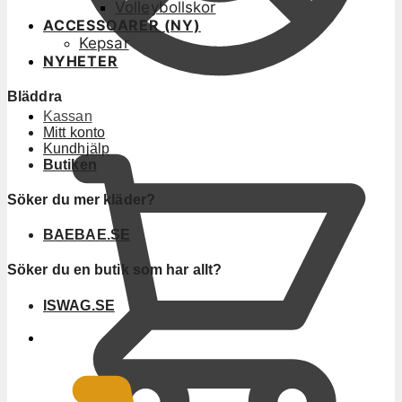
Volleybollskor
ACCESSOARER (NY)
Kepsar
NYHETER
Bläddra
Kassan
Mitt konto
Kundhjälp
Butiken
Söker du mer kläder?
BAEBAE.SE
Söker du en butik som har allt?
ISWAG.SE
0
KR