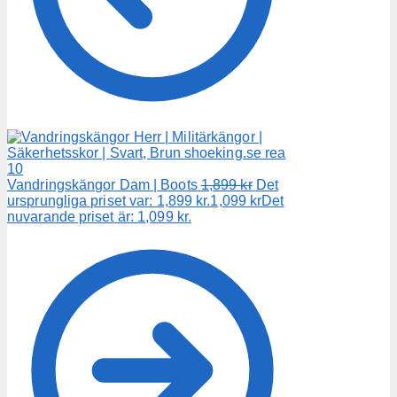
Vandringskängor Dam | Boots
1,899
kr
Det
ursprungliga priset var: 1,899 kr.
1,099
kr
Det
nuvarande priset är: 1,099 kr.