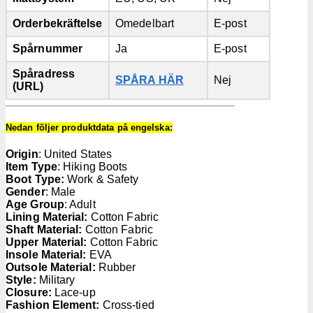
Orderbekräftelse
Omedelbart
E-post
Spårnummer
Ja
E-post
Spåradress
SPÅRA HÄR
Nej
(URL)
Nedan följer produktdata på engelska:
Origin
: United States
Item Type
: Hiking Boots
Boot Type:
Work & Safety
Gender
: Male
Age Group
: Adult
Lining Material:
Cotton Fabric
Shaft Material:
Cotton Fabric
Upper Material:
Cotton Fabric
Insole Material:
EVA
Outsole Material:
Rubber
Style:
Military
Closure:
Lace-up
Fashion Element:
Cross-tied