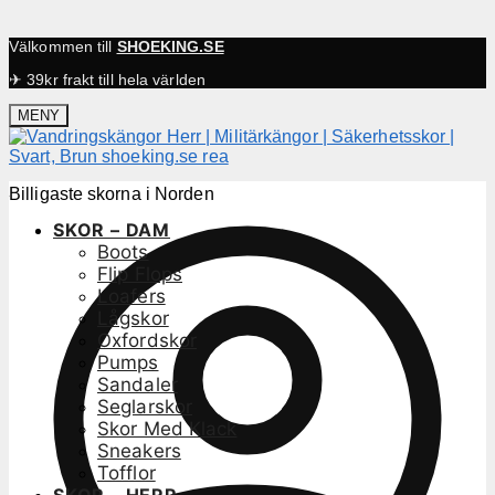
Välkommen till
SHOEKING.SE
✈ 39kr frakt till hela världen
MENY
Billigaste skorna i Norden
SKOR – DAM
Boots
Flip Flops
Loafers
Lågskor
Oxfordskor
Pumps
Sandaler
Seglarskor
Skor Med Klack
Sneakers
Tofflor