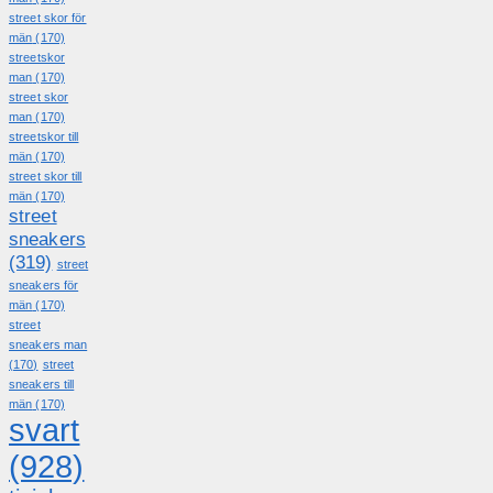
street skor för
män
(170)
streetskor
man
(170)
street skor
man
(170)
streetskor till
män
(170)
street skor till
män
(170)
street
sneakers
(319)
street
sneakers för
män
(170)
street
sneakers man
(170)
street
sneakers till
män
(170)
svart
(928)