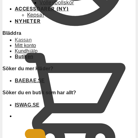
Volleybollskor
ACCESSOARER (NY)
Kepsar
NYHETER
Bläddra
Kassan
Mitt konto
Kundhjälp
Butiken
Söker du mer kläder?
BAEBAE.SE
Söker du en butik som har allt?
ISWAG.SE
0
KR