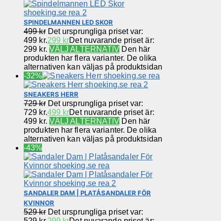
SPINDELMANNEN LED SKOR
499
kr
Det ursprungliga priset var:
499 kr.
299
kr
Det nuvarande priset är:
299 kr.
VÄLJ ALTERNATIV
Den här
produkten har flera varianter. De olika
alternativen kan väljas på produktsidan
-32%
SNEAKERS HERR
729
kr
Det ursprungliga priset var:
729 kr.
499
kr
Det nuvarande priset är:
499 kr.
VÄLJ ALTERNATIV
Den här
produkten har flera varianter. De olika
alternativen kan väljas på produktsidan
-43%
SANDALER DAM | PLATÅSANDALER FÖR
KVINNOR
529
kr
Det ursprungliga priset var:
529 kr.
299
kr
Det nuvarande priset är: