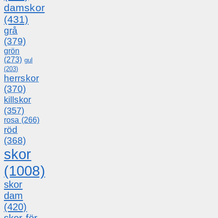
damskor
(431)
grå
(379)
grön
(273)
gul
(203)
herrskor
(370)
killskor
(357)
rosa
(266)
röd
(368)
skor
(1008)
skor
dam
(420)
skor för