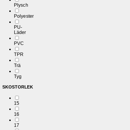
Plysch
Polyester
PU-
Läder
PVC
TPR
Trä
Tyg
SKOSTORLEK
15
16
17