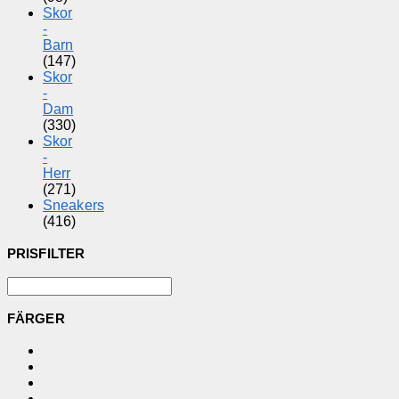
Skor
-
Barn
(147)
Skor
-
Dam
(330)
Skor
-
Herr
(271)
Sneakers
(416)
PRISFILTER
FÄRGER