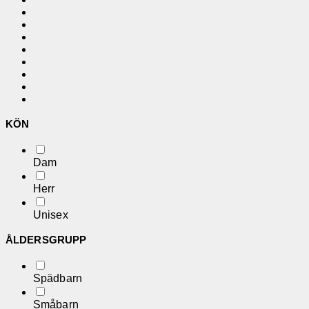
KÖN
Dam
Herr
Unisex
ÅLDERSGRUPP
Spädbarn
Småbarn