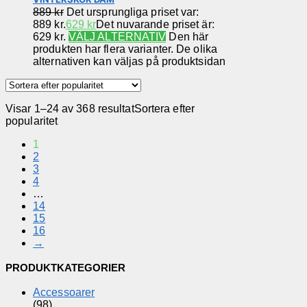
889
kr
Det ursprungliga priset var:
889 kr.
629
kr
Det nuvarande priset är:
629 kr.
VÄLJ ALTERNATIV
Den här
produkten har flera varianter. De olika
alternativen kan väljas på produktsidan
Visar 1–24 av 368 resultat
Sortera efter
popularitet
1
2
3
4
…
14
15
16
→
PRODUKTKATEGORIER
Accessoarer
(98)