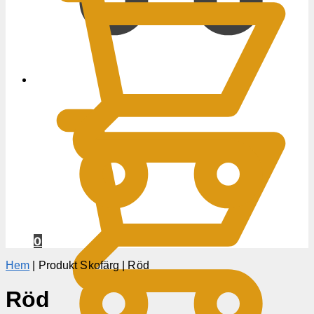
0
KR
0
Hem
|
Produkt Skofärg
|
Röd
Röd