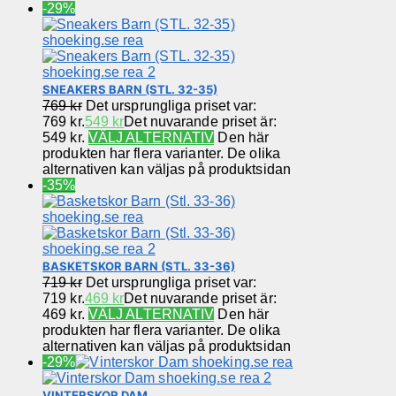
-29%
SNEAKERS BARN (STL. 32-35)
769
kr
Det ursprungliga priset var:
769 kr.
549
kr
Det nuvarande priset är:
549 kr.
VÄLJ ALTERNATIV
Den här
produkten har flera varianter. De olika
alternativen kan väljas på produktsidan
-35%
BASKETSKOR BARN (STL. 33-36)
719
kr
Det ursprungliga priset var:
719 kr.
469
kr
Det nuvarande priset är:
469 kr.
VÄLJ ALTERNATIV
Den här
produkten har flera varianter. De olika
alternativen kan väljas på produktsidan
-29%
VINTERSKOR DAM