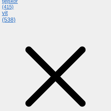
tjejskor
(415)
vit
(538)