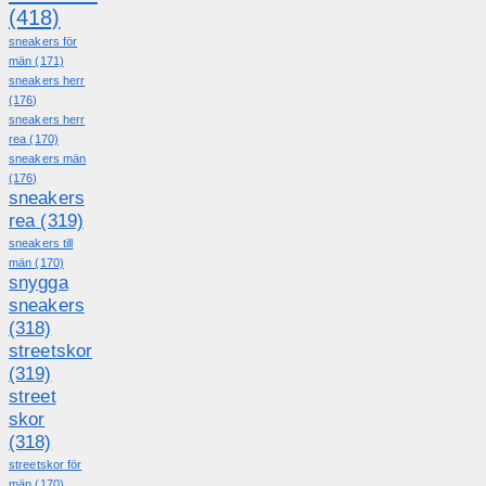
(418)
sneakers för
män
(171)
sneakers herr
(176)
sneakers herr
rea
(170)
sneakers män
(176)
sneakers
rea
(319)
sneakers till
män
(170)
snygga
sneakers
(318)
streetskor
(319)
street
skor
(318)
streetskor för
män
(170)