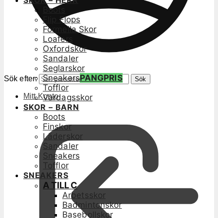
SKOR – HERR
Boots
Flip Flops
Formella Skor
Loafers
Oxfordskor
Sandaler
Seglarskor
Sneakers
PANGPRIS
Sök efter:
Sök
Tofflor
Mitt Konto
Vardagsskor
SKOR – BARN
Boots
Finskor
Läderskor
Sandaler
Sneakers
Tofflor
SNEAKERS
A TILL C
Arbetsskor
Badmintonskor
Basebollskor