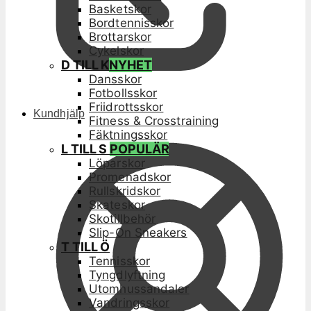
Basketskor
Bordtennisskor
Brottarskor
Cykelskor
D TILL K
NYHET
Dansskor
Fotbollsskor
Friidrottsskor
Kundhjälp
Fitness & Crosstraining
Fäktningsskor
L TILL S
POPULÄR
Löparskor
Promenadskor
Rullskridskor
Skateskor
Skotillbehör
Slip-On Sneakers
T TILL Ö
Tennisskor
Tyngdlyftning
Utomhussandaler
Vandringsskor