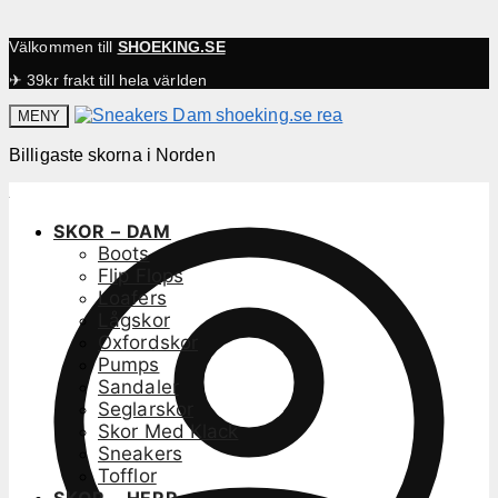
Välkommen till
SHOEKING.SE
✈ 39kr frakt till hela världen
MENY
Billigaste skorna i Norden
SKOR – DAM
Boots
Flip Flops
Loafers
Lågskor
Oxfordskor
Pumps
Sandaler
Seglarskor
Skor Med Klack
Sneakers
Tofflor