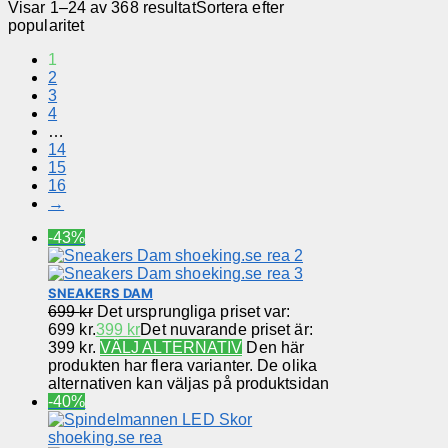
Visar 1–24 av 368 resultat
Sortera efter
popularitet
1
2
3
4
…
14
15
16
→
-43%
SNEAKERS DAM
699
kr
Det ursprungliga priset var:
699 kr.
399
kr
Det nuvarande priset är:
399 kr.
VÄLJ ALTERNATIV
Den här
produkten har flera varianter. De olika
alternativen kan väljas på produktsidan
-40%