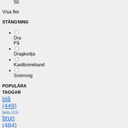
50
Visa fler
STÄNGNING
Dra
På
Dragkedja
Kardborreband
Snörning
POPULÄRA
TAGGAR
blå
(449)
boots
(171)
brun
(484)