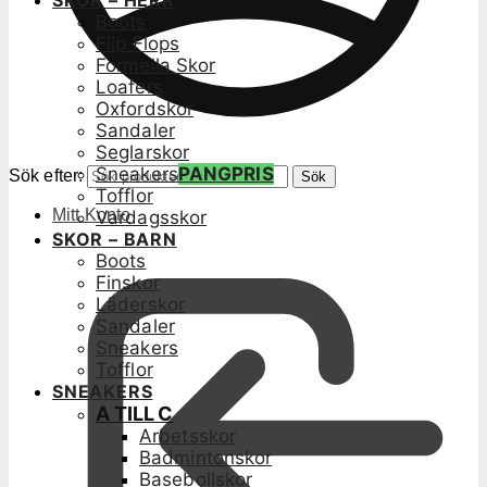
SKOR – HERR
Boots
Flip Flops
Formella Skor
Loafers
Oxfordskor
Sandaler
Seglarskor
Sneakers
PANGPRIS
Sök efter:
Sök
Tofflor
Mitt Konto
Vardagsskor
SKOR – BARN
Boots
Finskor
Läderskor
Sandaler
Sneakers
Tofflor
SNEAKERS
A TILL C
Arbetsskor
Badmintonskor
Basebollskor