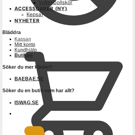
Volleybollskor
ACCESSOARER (NY)
Kepsar
NYHETER
Bläddra
Kassan
Mitt konto
Kundhjälp
Butiken
Söker du mer kläder?
BAEBAE.SE
Söker du en butik som har allt?
ISWAG.SE
0
KR