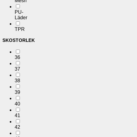
Mesh
PU-
Läder
TPR
SKOSTORLEK
36
37
38
39
40
41
42