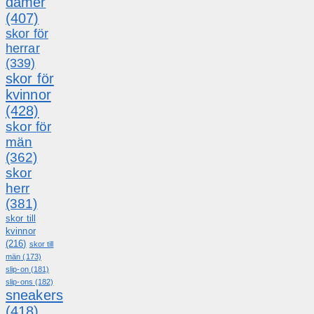
damer
(407)
skor för
herrar
(339)
skor för
kvinnor
(428)
skor för
män
(362)
skor
herr
(381)
skor till
kvinnor
(216)
skor till
män
(173)
slip-on
(181)
slip-ons
(182)
sneakers
(418)