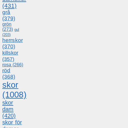
(431)
grå
(379)
grön
(273)
gul
(203)
herrskor
(370)
killskor
(357)
rosa
(266)
röd
(368)
skor
(1008)
skor
dam
(420)
skor för