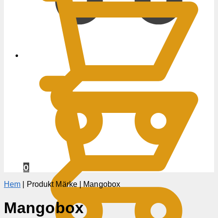
0
KR
0
Hem
|
Produkt Märke
|
Mangobox
Mangobox