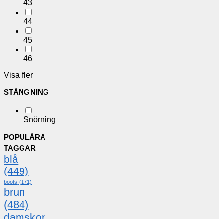
43
44
45
46
Visa fler
STÄNGNING
Snörning
POPULÄRA
TAGGAR
blå
(449)
boots
(171)
brun
(484)
damskor