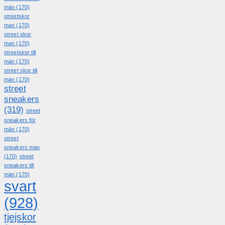
män
(170)
streetskor
man
(170)
street skor
man
(170)
streetskor till
män
(170)
street skor till
män
(170)
street
sneakers
(319)
street
sneakers för
män
(170)
street
sneakers man
(170)
street
sneakers till
män
(170)
svart
(928)
tjejskor