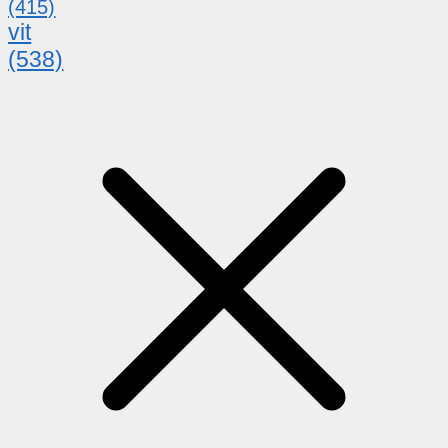
(415)
vit
(538)