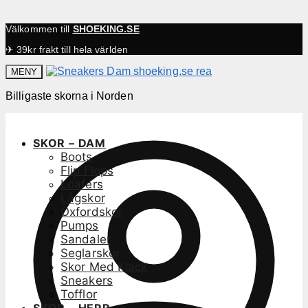
Välkommen till
SHOEKING.SE
✈ 39kr frakt till hela världen
MENY
Billigaste skorna i Norden
SKOR – DAM
Boots
Flip Flops
Loafers
Lågskor
Oxfordskor
Pumps
Sandaler
Seglarskor
Skor Med Klack
Sneakers
Tofflor