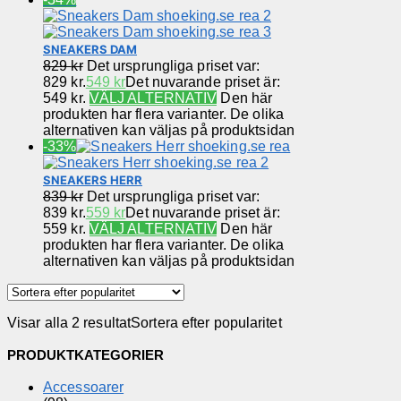
SNEAKERS DAM
829
kr
Det ursprungliga priset var:
829 kr.
549
kr
Det nuvarande priset är:
549 kr.
VÄLJ ALTERNATIV
Den här
produkten har flera varianter. De olika
alternativen kan väljas på produktsidan
-33%
SNEAKERS HERR
839
kr
Det ursprungliga priset var:
839 kr.
559
kr
Det nuvarande priset är:
559 kr.
VÄLJ ALTERNATIV
Den här
produkten har flera varianter. De olika
alternativen kan väljas på produktsidan
Visar alla 2 resultat
Sortera efter popularitet
PRODUKTKATEGORIER
Accessoarer