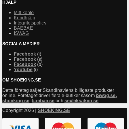
HJÄLP
Mitt konto
Kundhjälp
Integritetspolicy
BAEBAE
ISWAG
SOCIALA MEDIER
Facebook
(i)
Facebook
(s)
Facebook
(b)
Youtube
(i)
OM SHOEKING.SE
Detta företag säljer Skandinaviens billigaste produkter
online. Företaget driver flera e-butiker såsom
iSwag.se
,
shoeking.se
,
baebae.se
och
sexleksaken.se
.
Copyright 2026 |
SHOEKING.SE