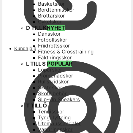
Basketskor
Bordtennisskor
Brottarskor
Cykelskor
D TILL K
NYHET
Dansskor
Fotbollsskor
Friidrottsskor
Kundhjälp
Fitness & Crosstraining
Fäktningsskor
L TILL S
POPULÄR
Löparskor
Promenadskor
Rullskridskor
Skateskor
Skotillbehör
Slip-On Sneakers
T TILL Ö
Tennisskor
Tyngdlyftning
Utomhussandaler
Vandringsskor