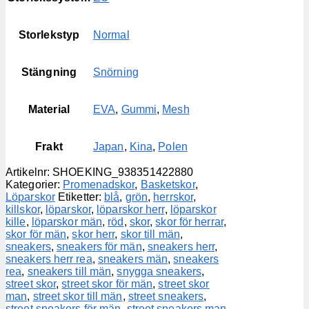
Storlekstyp
Normal
Stängning
Snörning
Material
EVA
,
Gummi
,
Mesh
Frakt
Japan
,
Kina
,
Polen
Artikelnr:
SHOEKING_938351422880
Kategorier:
Promenadskor
,
Basketskor
,
Löparskor
Etiketter:
blå
,
grön
,
herrskor
,
killskor
,
löparskor
,
löparskor herr
,
löparskor
kille
,
löparskor män
,
röd
,
skor
,
skor för herrar
,
skor för män
,
skor herr
,
skor till män
,
sneakers
,
sneakers för män
,
sneakers herr
,
sneakers herr rea
,
sneakers män
,
sneakers
rea
,
sneakers till män
,
snygga sneakers
,
street skor
,
street skor för män
,
street skor
man
,
street skor till män
,
street sneakers
,
street sneakers för män
,
street sneakers man
,