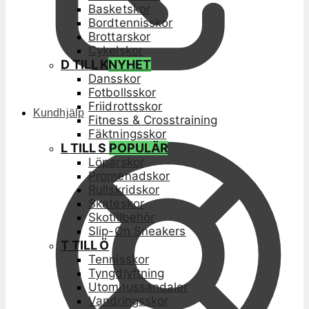
Basketskor
Bordtennisskor
Brottarskor
Cykelskor
D TILL K
NYHET
Dansskor
Fotbollsskor
Friidrottsskor
Kundhjälp
Fitness & Crosstraining
Fäktningsskor
L TILL S
POPULÄR
Löparskor
Promenadskor
Rullskridskor
Skateskor
Skotillbehör
Slip-On Sneakers
T TILL Ö
Tennisskor
Tyngdlyftning
Utomhussandaler
Vandringsskor