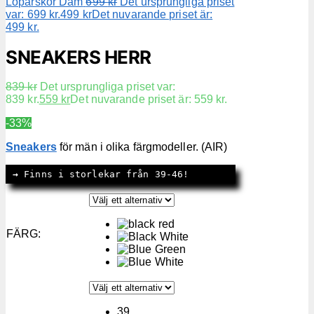
Löparskor Dam
699
kr
Det ursprungliga priset
var: 699 kr.
499
kr
Det nuvarande priset är:
499 kr.
SNEAKERS HERR
839
kr
Det ursprungliga priset var:
839 kr.
559
kr
Det nuvarande priset är: 559 kr.
-33%
Sneakers
för män i olika färgmodeller. (AIR)
→
 Finns i storlekar från 39-46!
FÄRG
:
39