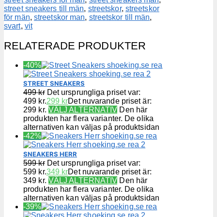
street sneakers till män
,
streetskor
,
streetskor
för män
,
streetskor man
,
streetskor till män
,
svart
,
vit
RELATERADE PRODUKTER
-40%
STREET SNEAKERS
499
kr
Det ursprungliga priset var:
499 kr.
299
kr
Det nuvarande priset är:
299 kr.
VÄLJ ALTERNATIV
Den här
produkten har flera varianter. De olika
alternativen kan väljas på produktsidan
-42%
SNEAKERS HERR
599
kr
Det ursprungliga priset var:
599 kr.
349
kr
Det nuvarande priset är:
349 kr.
VÄLJ ALTERNATIV
Den här
produkten har flera varianter. De olika
alternativen kan väljas på produktsidan
-39%