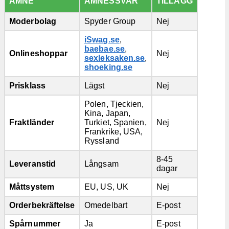
ÄMNE
ÄMNESSVAR
TILLÄGG
Moderbolag
Spyder Group
Nej
iSwag.se
,
baebae.se
,
Onlineshoppar
Nej
sexleksaken.se
,
shoeking.se
Prisklass
Lägst
Nej
Polen, Tjeckien,
Kina, Japan,
Fraktländer
Turkiet, Spanien,
Nej
Frankrike, USA,
Ryssland
8-45
Leveranstid
Långsam
dagar
Måttsystem
EU, US, UK
Nej
Orderbekräftelse
Omedelbart
E-post
Spårnummer
Ja
E-post