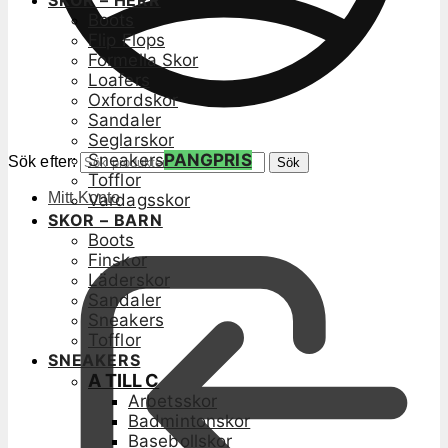
SKOR – HERR
Boots
Flip Flops
Formella Skor
Loafers
Oxfordskor
Sandaler
Seglarskor
Sneakers
PANGPRIS
Sök efter:
Sök
Tofflor
Mitt Konto
Vardagsskor
SKOR – BARN
Boots
Finskor
Läderskor
Sandaler
Sneakers
Tofflor
SNEAKERS
A TILL C
Arbetsskor
Badmintonskor
Basebollskor