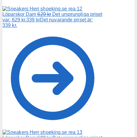
Löparskor Dam
629
kr
Det ursprungliga priset
var: 629 kr.
339
kr
Det nuvarande priset är:
339 kr.