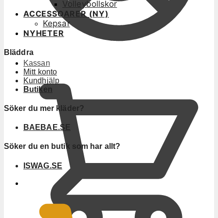
Volleybollskor
ACCESSOARER (NY)
Kepsar
NYHETER
Bläddra
Kassan
Mitt konto
Kundhjälp
Butiken
Söker du mer kläder?
BAEBAE.SE
Söker du en butik som har allt?
ISWAG.SE
0
KR