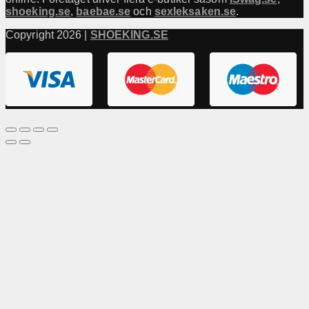
shoeking.se
,
baebae.se
och
sexleksaken.se
.
Copyright 2026 |
SHOEKING.SE