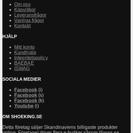
Om oss
Köpvillkor
Leveransfrågor
Vanliga frågor
Kontakt
HJÄLP
Mitt konto
Kundhjälp
Integritetspolicy
BAEBAE
ISWAG
SOCIALA MEDIER
Facebook
(i)
Facebook
(s)
Facebook
(b)
Youtube
(i)
OM SHOEKING.SE
Detta företag säljer Skandinaviens billigaste produkter
online. Företaget driver flera e-butiker såsom
iSwag.se
,