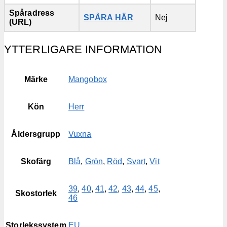
Spåradress
SPÅRA HÄR
Nej
(URL)
YTTERLIGARE INFORMATION
Märke
Mangobox
Kön
Herr
Åldersgrupp
Vuxna
Skofärg
Blå
,
Grön
,
Röd
,
Svart
,
Vit
39
,
40
,
41
,
42
,
43
,
44
,
45
,
Skostorlek
46
Storlekssystem
EU