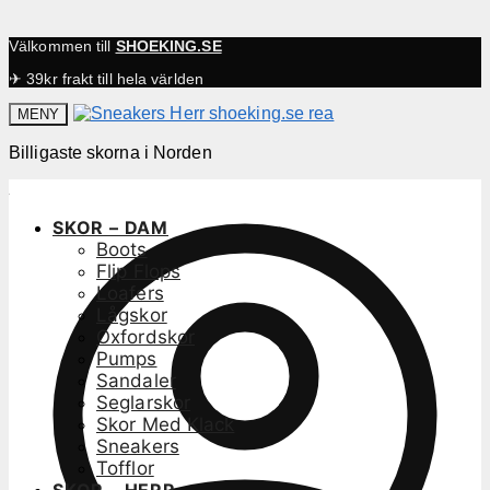
Välkommen till
SHOEKING.SE
✈ 39kr frakt till hela världen
MENY
Billigaste skorna i Norden
SKOR – DAM
Boots
Flip Flops
Loafers
Lågskor
Oxfordskor
Pumps
Sandaler
Seglarskor
Skor Med Klack
Sneakers
Tofflor