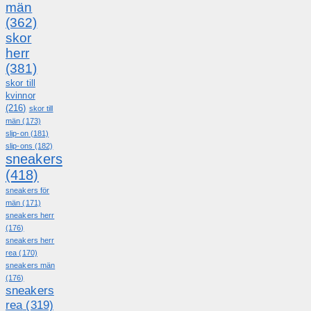
män
(362)
skor
herr
(381)
skor till
kvinnor
(216)
skor till
män
(173)
slip-on
(181)
slip-ons
(182)
sneakers
(418)
sneakers för
män
(171)
sneakers herr
(176)
sneakers herr
rea
(170)
sneakers män
(176)
sneakers
rea
(319)