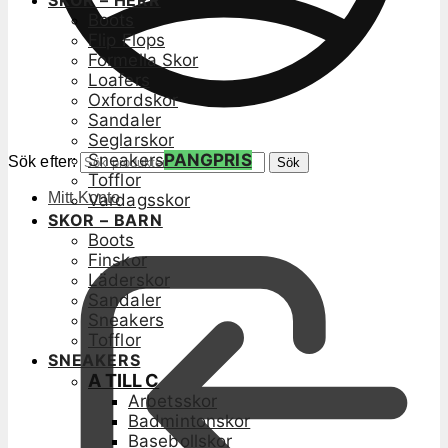
SKOR – HERR
Boots
Flip Flops
Formella Skor
Loafers
Oxfordskor
Sandaler
Seglarskor
Sneakers
PANGPRIS
Sök efter:
Sök
Tofflor
Mitt Konto
Vardagsskor
SKOR – BARN
Boots
Finskor
Läderskor
Sandaler
Sneakers
Tofflor
SNEAKERS
A TILL C
Arbetsskor
Badmintonskor
Basebollskor