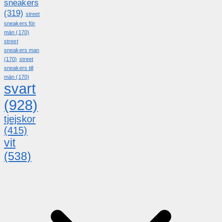
sneakers
(319)
street
sneakers för
män
(170)
street
sneakers man
(170)
street
sneakers till
män
(170)
svart
(928)
tjejskor
(415)
vit
(538)