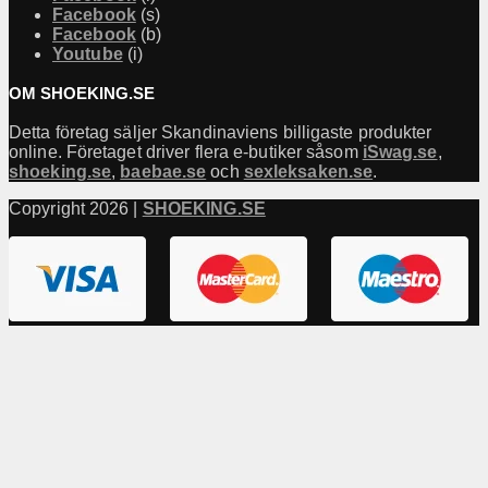
Facebook
(s)
Facebook
(b)
Youtube
(i)
OM SHOEKING.SE
Detta företag säljer Skandinaviens billigaste produkter
online. Företaget driver flera e-butiker såsom
iSwag.se
,
shoeking.se
,
baebae.se
och
sexleksaken.se
.
Copyright 2026 |
SHOEKING.SE