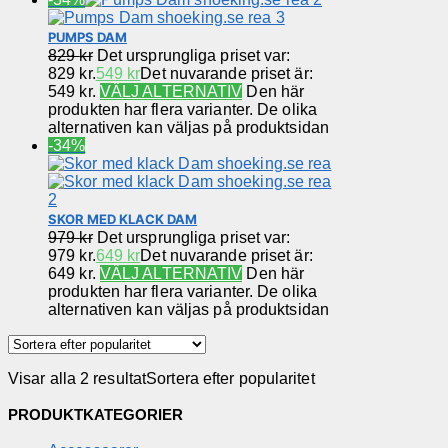
PUMPS DAM
829
kr
Det ursprungliga priset var:
829 kr.
549
kr
Det nuvarande priset är:
549 kr.
VÄLJ ALTERNATIV
Den här
produkten har flera varianter. De olika
alternativen kan väljas på produktsidan
-34%
SKOR MED KLACK DAM
979
kr
Det ursprungliga priset var:
979 kr.
649
kr
Det nuvarande priset är:
649 kr.
VÄLJ ALTERNATIV
Den här
produkten har flera varianter. De olika
alternativen kan väljas på produktsidan
Visar alla 2 resultat
Sortera efter popularitet
PRODUKTKATEGORIER