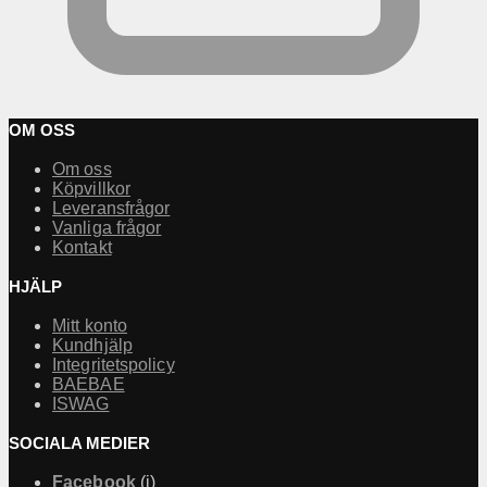
OM OSS
Om oss
Köpvillkor
Leveransfrågor
Vanliga frågor
Kontakt
HJÄLP
Mitt konto
Kundhjälp
Integritetspolicy
BAEBAE
ISWAG
SOCIALA MEDIER
Facebook
(i)