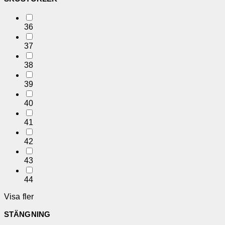
36
37
38
39
40
41
42
43
44
Visa fler
STÄNGNING