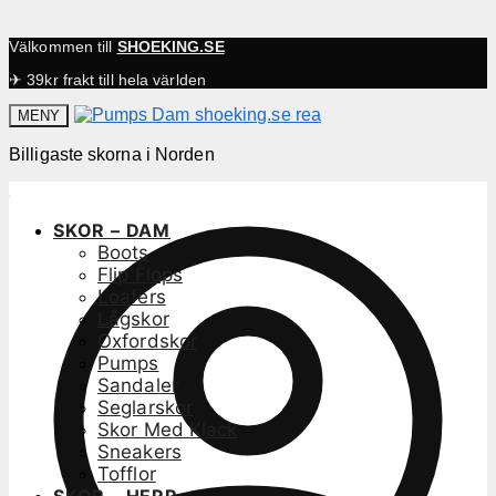
Välkommen till
SHOEKING.SE
✈ 39kr frakt till hela världen
MENY
Billigaste skorna i Norden
SKOR – DAM
Boots
Flip Flops
Loafers
Lågskor
Oxfordskor
Pumps
Sandaler
Seglarskor
Skor Med Klack
Sneakers
Tofflor