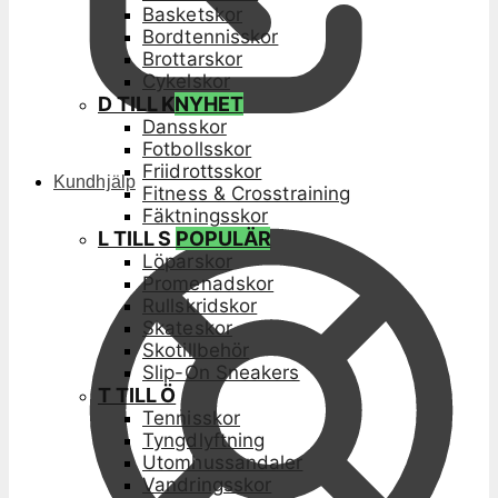
Basketskor
Bordtennisskor
Brottarskor
Cykelskor
D TILL K
NYHET
Dansskor
Fotbollsskor
Friidrottsskor
Kundhjälp
Fitness & Crosstraining
Fäktningsskor
L TILL S
POPULÄR
Löparskor
Promenadskor
Rullskridskor
Skateskor
Skotillbehör
Slip-On Sneakers
T TILL Ö
Tennisskor
Tyngdlyftning
Utomhussandaler
Vandringsskor