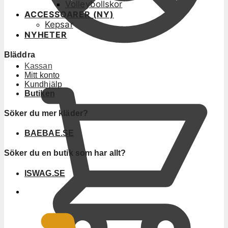
Volleybollskor
ACCESSOARER (NY)
Kepsar
NYHETER
Bläddra
Kassan
Mitt konto
Kundhjälp
Butiken
Söker du mer kläder?
BAEBAE.SE
Söker du en butik som har allt?
ISWAG.SE
0
KR