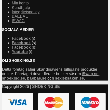
Mitt konto
Kundhjälp
Integritetspolicy
BAEBAE
ISWAG
SOCIALA MEDIER
Facebook
(i)
Facebook
(s)
Facebook
(b)
Youtube
(i)
OM SHOEKING.SE
Detta företag säljer Skandinaviens billigaste produkter
online. Företaget driver flera e-butiker såsom
iSwag.se
,
shoeking.se
,
baebae.se
och
sexleksaken.se
.
Copyright 2026 |
SHOEKING.SE