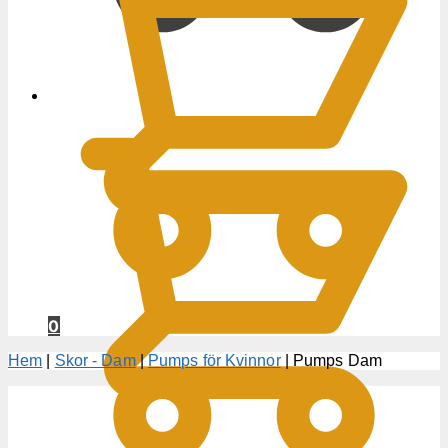
0
KR
0
Hem
|
Skor - Dam
|
Pumps för Kvinnor
|
Pumps Dam