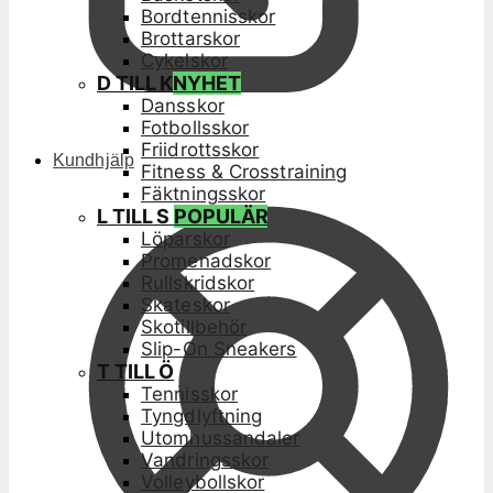
Bordtennisskor
Brottarskor
Cykelskor
D TILL K
NYHET
Dansskor
Fotbollsskor
Friidrottsskor
Kundhjälp
Fitness & Crosstraining
Fäktningsskor
L TILL S
POPULÄR
Löparskor
Promenadskor
Rullskridskor
Skateskor
Skotillbehör
Slip-On Sneakers
T TILL Ö
Tennisskor
Tyngdlyftning
Utomhussandaler
Vandringsskor
Volleybollskor