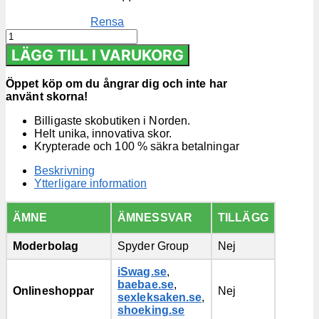
Rensa
Pumps
Dam
LÄGG TILL I VARUKORG
mängd
Öppet köp om du ångrar dig och inte har
använt skorna!
Billigaste skobutiken i Norden.
Helt unika, innovativa skor.
Krypterade och 100 % säkra betalningar
Beskrivning
Ytterligare information
ÄMNE
ÄMNESSVAR
TILLÄGG
Moderbolag
Spyder Group
Nej
iSwag.se
,
baebae.se
,
Onlineshoppar
Nej
sexleksaken.se
,
shoeking.se