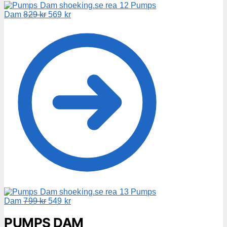
Pumps
Det
Det
Dam
829
kr
569
kr
ursprungliga
nuvarande
priset
priset
var:
är:
829 kr.
569 kr.
Pumps
Det
Det
Dam
799
kr
549
kr
ursprungliga
nuvarande
priset
priset
PUMPS DAM