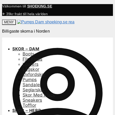
Välkommen till
SHOEKING.SE
✈ 39kr frakt till hela världen
MENY
Billigaste skorna i Norden
SKOR – DAM
Boots
Flip Flops
Loafers
Lågskor
Oxfordskor
Pumps
Sandaler
Seglarskor
Skor Med Klack
Sneakers
Tofflor
SKOR – HERR