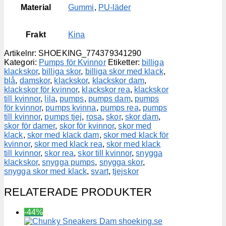
Material
Gummi
,
PU-läder
Frakt
Kina
Artikelnr:
SHOEKING_774379341290
Kategori:
Pumps för Kvinnor
Etiketter:
billiga
klackskor
,
billiga skor
,
billiga skor med klack
,
blå
,
damskor
,
klackskor
,
klackskor dam
,
klackskor för kvinnor
,
klackskor rea
,
klackskor
till kvinnor
,
lila
,
pumps
,
pumps dam
,
pumps
för kvinnor
,
pumps kvinna
,
pumps rea
,
pumps
till kvinnor
,
pumps tjej
,
rosa
,
skor
,
skor dam
,
skor för damer
,
skor för kvinnor
,
skor med
klack
,
skor med klack dam
,
skor med klack för
kvinnor
,
skor med klack rea
,
skor med klack
till kvinnor
,
skor rea
,
skor till kvinnor
,
snygga
klackskor
,
snygga pumps
,
snygga skor
,
snygga skor med klack
,
svart
,
tjejskor
RELATERADE PRODUKTER
-44%