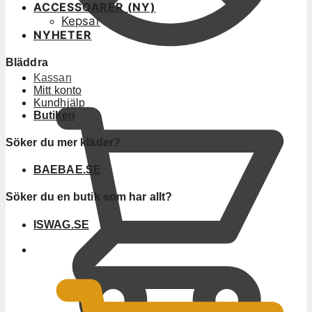
ACCESSOARER (NY)
Kepsar
NYHETER
Bläddra
Kassan
Mitt konto
Kundhjälp
Butiken
Söker du mer kläder?
BAEBAE.SE
Söker du en butik som har allt?
ISWAG.SE
0
KR