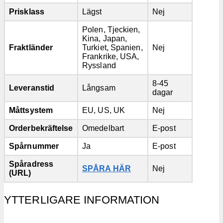
Prisklass
Lägst
Nej
Polen, Tjeckien,
Kina, Japan,
Fraktländer
Turkiet, Spanien,
Nej
Frankrike, USA,
Ryssland
8-45
Leveranstid
Långsam
dagar
Måttsystem
EU, US, UK
Nej
Orderbekräftelse
Omedelbart
E-post
Spårnummer
Ja
E-post
Spåradress
SPÅRA HÄR
Nej
(URL)
YTTERLIGARE INFORMATION