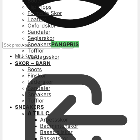
Boots
Flip Flops
Formella Skor
Loafers
Oxfordskor
Sandaler
Seglarskor
Sneakers
PANGPRIS
Sök
Sök
efter:
Tofflor
Mitt Konto
Vardagsskor
SKOR – BARN
Boots
Finskor
Läderskor
Sandaler
Sneakers
Tofflor
SNEAKERS
A TILL C
Arbetsskor
Badmintonskor
Basebollskor
Basketskor