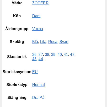
Märke
ZOGEER
Kön
Dam
Åldersgrupp
Vuxna
Skofärg
Blå
,
Lila
,
Rosa
,
Svart
36
,
37
,
38
,
39
,
40
,
41
,
42
,
Skostorlek
43
,
44
Storlekssystem
EU
Storlekstyp
Normal
Stängning
Dra På