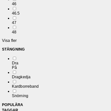
46
46.5
47
48
Visa fler
STÄNGNING
Dra
På
Dragkedja
Kardborreband
Snörning
POPULÄRA
TAGGAR