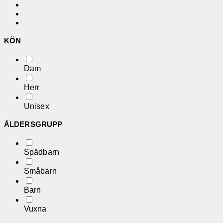
KÖN
Dam
Herr
Unisex
ÅLDERSGRUPP
Spädbarn
Småbarn
Barn
Vuxna