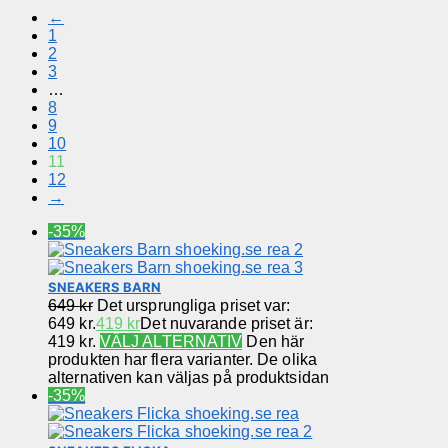
←
1
2
3
…
8
9
10
11
12
→
-35%
SNEAKERS BARN
649
kr
Det ursprungliga priset var:
649 kr.
419
kr
Det nuvarande priset är:
419 kr.
VÄLJ ALTERNATIV
Den här
produkten har flera varianter. De olika
alternativen kan väljas på produktsidan
-35%