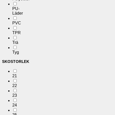
PU-
Läder
PVC
TPR
Trä
Tyg
SKOSTORLEK
21
22
23
24
25