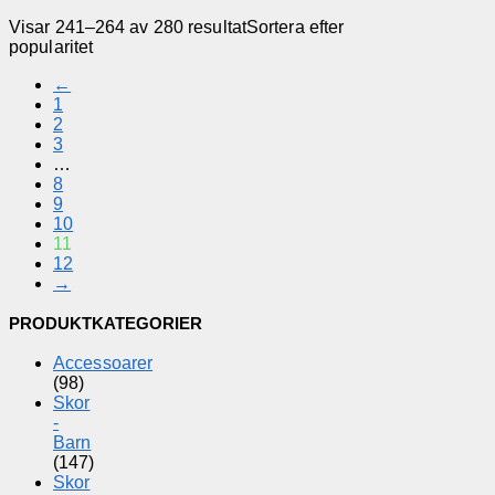
Visar 241–264 av 280 resultat
Sortera efter
popularitet
←
1
2
3
…
8
9
10
11
12
→
PRODUKTKATEGORIER
Accessoarer
(98)
Skor
-
Barn
(147)
Skor