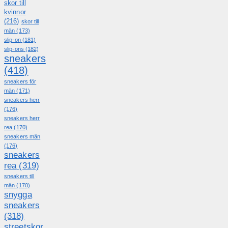
skor till
kvinnor
(216)
skor till
män
(173)
slip-on
(181)
slip-ons
(182)
sneakers
(418)
sneakers för
män
(171)
sneakers herr
(176)
sneakers herr
rea
(170)
sneakers män
(176)
sneakers
rea
(319)
sneakers till
män
(170)
snygga
sneakers
(318)
streetskor