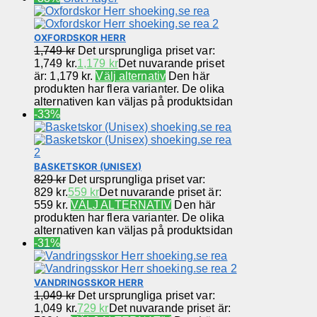
OXFORDSKOR HERR
1,749
kr
Det ursprungliga priset var:
1,749 kr.
1,179
kr
Det nuvarande priset
är: 1,179 kr.
Välj alternativ
Den här
produkten har flera varianter. De olika
alternativen kan väljas på produktsidan
-33%
BASKETSKOR (UNISEX)
829
kr
Det ursprungliga priset var:
829 kr.
559
kr
Det nuvarande priset är:
559 kr.
VÄLJ ALTERNATIV
Den här
produkten har flera varianter. De olika
alternativen kan väljas på produktsidan
-31%
VANDRINGSSKOR HERR
1,049
kr
Det ursprungliga priset var:
1,049 kr.
729
kr
Det nuvarande priset är: