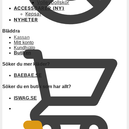
Volleybollskor
ACCESSOARER (NY)
Kepsar
NYHETER
Bläddra
Kassan
Mitt konto
Kundhjälp
Butiken
Söker du mer kläder?
BAEBAE.SE
Söker du en butik som har allt?
ISWAG.SE
0
KR