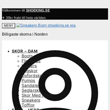
Välkommen till
SHOEKING.SE
✈ 39kr frakt till hela världen
MENY
Billigaste skorna i Norden
SKOR – DAM
Boots
Flip Flops
Loafers
Lågskor
Oxfordskor
Pumps
Sandaler
Seglarskor
Skor Med Klack
Sneakers
Tofflor