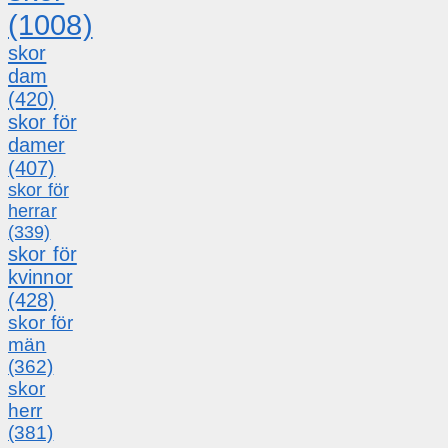
(1008)
skor
dam
(420)
skor för
damer
(407)
skor för
herrar
(339)
skor för
kvinnor
(428)
skor för
män
(362)
skor
herr
(381)