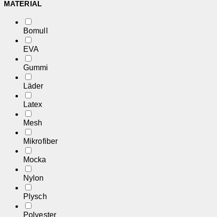
MATERIAL
Bomull
EVA
Gummi
Läder
Latex
Mesh
Mikrofiber
Mocka
Nylon
Plysch
Polyester