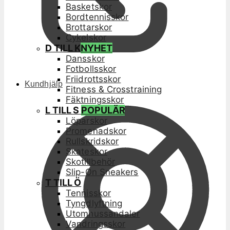
Basketskor
Bordtennisskor
Brottarskor
Cykelskor
D TILL K
NYHET
Dansskor
Fotbollsskor
Friidrottsskor
Kundhjälp
Fitness & Crosstraining
Fäktningsskor
L TILL S
POPULÄR
Löparskor
Promenadskor
Rullskridskor
Skateskor
Skotillbehör
Slip-On Sneakers
T TILL Ö
Tennisskor
Tyngdlyftning
Utomhussandaler
Vandringsskor