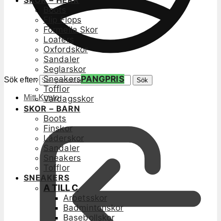
SKOR – HERR
Boots
Flip Flops
Formella Skor
Loafers
Oxfordskor
Sandaler
Seglarskor
Sneakers
PANGPRIS
Sök efter:
Sök
Tofflor
Mitt Konto
Vardagsskor
SKOR – BARN
Boots
Finskor
Läderskor
Sandaler
Sneakers
Tofflor
SNEAKERS
A TILL C
Arbetsskor
Badmintonskor
Basebollskor