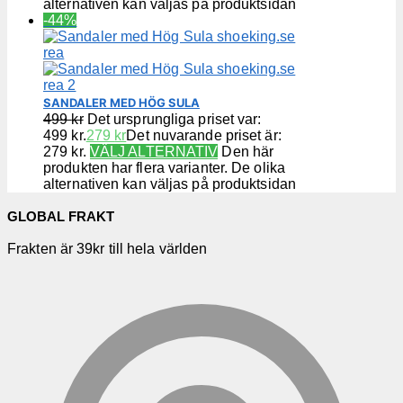
alternativen kan väljas på produktsidan
-44%
SANDALER MED HÖG SULA
499
kr
Det ursprungliga priset var:
499 kr.
279
kr
Det nuvarande priset är:
279 kr.
VÄLJ ALTERNATIV
Den här
produkten har flera varianter. De olika
alternativen kan väljas på produktsidan
GLOBAL FRAKT
Frakten är 39kr till hela världen