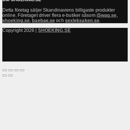
Detta företag säljer Skandinaviens billigaste produkter
online. Företaget driver flera e-butiker såsom
iSwag.se
,
shoeking.se
,
baebae.se
och
sexleksaken.se
.
Copyright 2026 |
SHOEKING.SE