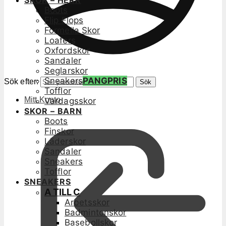
SKOR – HERR
Boots
Flip Flops
Formella Skor
Loafers
Oxfordskor
Sandaler
Seglarskor
Sneakers
PANGPRIS
Sök efter:
Sök
Tofflor
Mitt Konto
Vardagsskor
SKOR – BARN
Boots
Finskor
Läderskor
Sandaler
Sneakers
Tofflor
SNEAKERS
A TILL C
Arbetsskor
Badmintonskor
Basebollskor