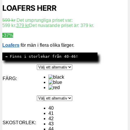
LOAFERS HERR
599
kr
Det ursprungliga priset var:
599 kr.
379
kr
Det nuvarande priset är: 379 kr.
-37%
Loafers
för män i flera olika färger.
→
 Finns i storlekar från 40-46!
FÄRG
:
40
41
42
SKOSTORLEK
:
43
44