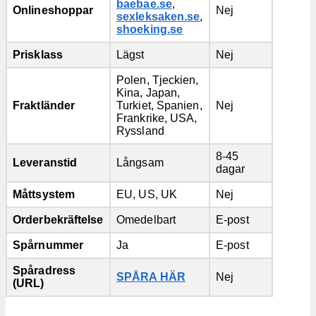
baebae.se
,
Onlineshoppar
Nej
sexleksaken.se
,
shoeking.se
Prisklass
Lägst
Nej
Polen, Tjeckien,
Kina, Japan,
Fraktländer
Turkiet, Spanien,
Nej
Frankrike, USA,
Ryssland
8-45
Leveranstid
Långsam
dagar
Måttsystem
EU, US, UK
Nej
Orderbekräftelse
Omedelbart
E-post
Spårnummer
Ja
E-post
Spåradress
SPÅRA HÄR
Nej
(URL)