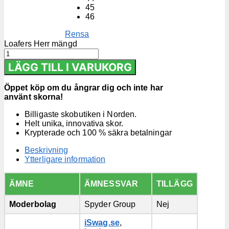
45
46
Rensa
Loafers Herr mängd
LÄGG TILL I VARUKORG
Öppet köp om du ångrar dig och inte har
använt skorna!
Billigaste skobutiken i Norden.
Helt unika, innovativa skor.
Krypterade och 100 % säkra betalningar
Beskrivning
Ytterligare information
ÄMNE
ÄMNESSVAR
TILLÄGG
Moderbolag
Spyder Group
Nej
iSwag.se
,