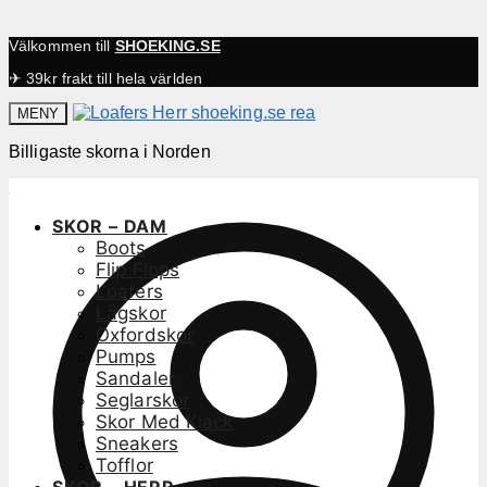
Välkommen till
SHOEKING.SE
✈ 39kr frakt till hela världen
MENY
Billigaste skorna i Norden
SKOR – DAM
Boots
Flip Flops
Loafers
Lågskor
Oxfordskor
Pumps
Sandaler
Seglarskor
Skor Med Klack
Sneakers
Tofflor