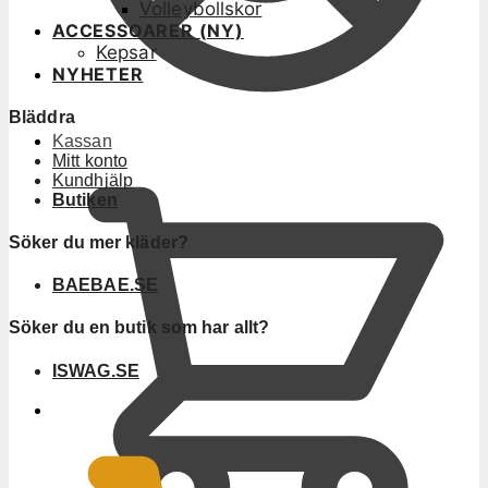
Volleybollskor
ACCESSOARER (NY)
Kepsar
NYHETER
Bläddra
Kassan
Mitt konto
Kundhjälp
Butiken
Söker du mer kläder?
BAEBAE.SE
Söker du en butik som har allt?
ISWAG.SE
0
KR