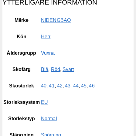
YTTERLIGARE INFORMATION
Märke
NIDENGBAO
Kön
Herr
Åldersgrupp
Vuxna
Skofärg
Blå
,
Röd
,
Svart
Skostorlek
40
,
41
,
42
,
43
,
44
,
45
,
46
Storlekssystem
EU
Storlekstyp
Normal
Stängning
Snörning