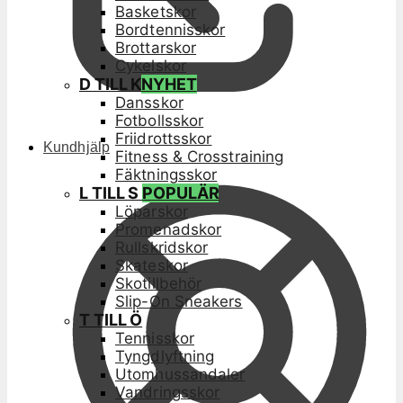
Basketskor
Bordtennisskor
Brottarskor
Cykelskor
D TILL K
NYHET
Dansskor
Fotbollsskor
Friidrottsskor
Kundhjälp
Fitness & Crosstraining
Fäktningsskor
L TILL S
POPULÄR
Löparskor
Promenadskor
Rullskridskor
Skateskor
Skotillbehör
Slip-On Sneakers
T TILL Ö
Tennisskor
Tyngdlyftning
Utomhussandaler
Vandringsskor