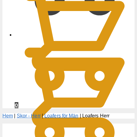
0
KR
0
Hem
|
Skor - Herr
|
Loafers för Män
|
Loafers Herr