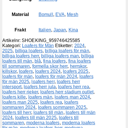
Material
Bomull
,
EVA
,
Mesh
Frakt
Italien
,
Japan
,
Kina
Artikelnr:
SHOEKING_959746425585
Kategori:
Loafers för Män
Etiketter:
2024
,
2025
,
billiga loafers
,
billiga loafers för män
,
billiga loafers herr
,
billiga loafers man
,
billiga
loafers till män
,
blå
,
fina loafers
,
fina loafers
till sommaren
,
formella skor herr
,
herrskor
,
killskor
,
loafers
,
loafers 2024
,
loafers 2025
,
loafers för män
,
loafers för män 2024
,
loafers
för män 2025
,
loafers herr
,
loafers herr
intersport
,
loafers herr jula
,
loafers herr rea
,
loafers herr rieker
,
loafers herr stadium outlet
,
loafers kille
,
loafers män
,
loafers man 2024
,
loafers man 2025
,
loafers rea
,
loafers
sommaren 2024
,
loafers sommaren 2025
,
loafers till herr
,
loafers till män
,
loafers till män
2024
,
loafers till män 2025
,
loafers till
sommaren
,
moderna loafers
,
moderna loafers
för män
,
moderna loafers herr
,
moderna