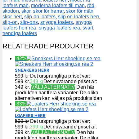
loafers man
,
moderna loafers till män
,
röd
,
skodon
,
skor
,
skor för herrar
,
skor för män
,
skor herr
,
slip on loafers
,
slip on loafers herr
,
slip-on
,
slip-ons
,
snygga loafers
,
snygga
loafers herr rea
,
snygga loafers rea
,
svart
,
trendiga loafers
RELATERADE PRODUKTER
-42%
SNEAKERS HERR
599
kr
Det ursprungliga priset var:
599 kr.
349
kr
Det nuvarande priset är:
349 kr.
VÄLJ ALTERNATIV
Den här
produkten har flera varianter. De olika
alternativen kan väljas på produktsidan
-33%
LOAFERS HERR
599
kr
Det ursprungliga priset var:
599 kr.
399
kr
Det nuvarande priset är:
399 kr.
VÄLJ ALTERNATIV
Den här
produkten har flera varianter. De olika