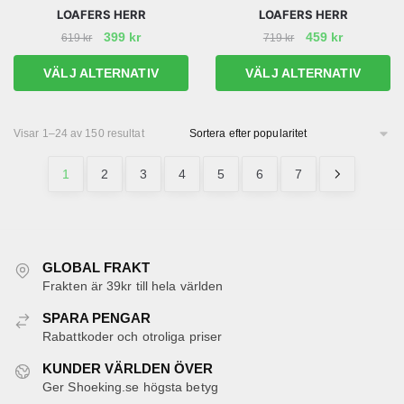
LOAFERS HERR
LOAFERS HERR
De
De
Det
Det
Det
Det
399
kr
459
kr
619
kr
719
kr
olika
olika
ursprungliga
nuvarande
ursprungliga
nuvarand
alternativen
alternativen
Den
Den
VÄLJ ALTERNATIV
VÄLJ ALTERNATIV
priset
priset
priset
priset
kan
kan
här
här
var:
är:
var:
är:
väljas
väljas
produkten
produkten
619 kr.
399 kr.
719 kr.
459 kr.
på
på
har
har
Sortera
Visar 1–24 av 150 resultat
efter
produktsidan
produktsidan
flera
flera
popularitet
1
2
3
4
5
6
7
varianter.
varianter.
De
De
olika
olika
alternativen
alternativen
kan
kan
GLOBAL FRAKT
väljas
väljas
Frakten är 39kr till hela världen
på
på
SPARA PENGAR
produktsidan
produktsidan
Rabattkoder och otroliga priser
KUNDER VÄRLDEN ÖVER
Ger Shoeking.se högsta betyg