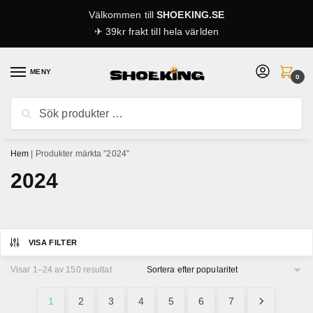
Skip
Skip
Välkommen till
SHOEKING.SE
to
to
✈ 39kr frakt till hela världen
navigation
content
MENY
0
Sök
Sök
efter:
Hem
|
Produkter märkta ”2024”
2024
VISA FILTER
Sortera
Visar 1–24 av 150 resultat
efter
popularitet
1
2
3
4
5
6
7