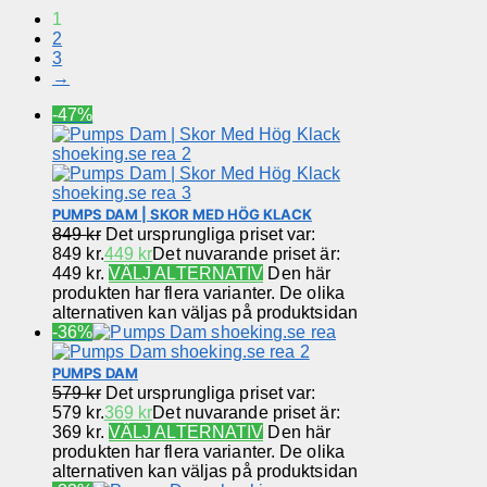
1
2
3
→
-47%
PUMPS DAM | SKOR MED HÖG KLACK
849
kr
Det ursprungliga priset var:
849 kr.
449
kr
Det nuvarande priset är:
449 kr.
VÄLJ ALTERNATIV
Den här
produkten har flera varianter. De olika
alternativen kan väljas på produktsidan
-36%
PUMPS DAM
579
kr
Det ursprungliga priset var:
579 kr.
369
kr
Det nuvarande priset är:
369 kr.
VÄLJ ALTERNATIV
Den här
produkten har flera varianter. De olika
alternativen kan väljas på produktsidan