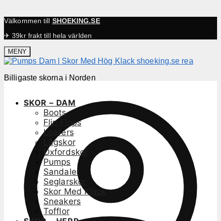
Välkommen till
SHOEKING.SE
✈ 39kr frakt till hela världen
MENY
Billigaste skorna i Norden
SKOR – DAM
Boots
Flip Flops
Loafers
Lågskor
Oxfordskor
Pumps
Sandaler
Seglarskor
Skor Med Klack
Sneakers
Tofflor