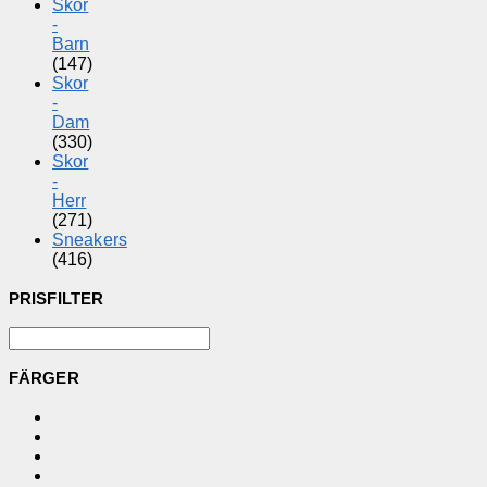
Skor
-
Barn
(147)
Skor
-
Dam
(330)
Skor
-
Herr
(271)
Sneakers
(416)
PRISFILTER
FÄRGER