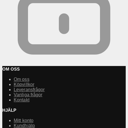
OM OSS
Om oss
Köpvillkor
Leveransfrågor
Vanliga frågor
Kontakt
HJÄLP
Mitt konto
Kundhjälp