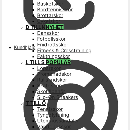
Basketskor
Bordtennisskor
Brottarskor
Cykelskor
D TILL K
NYHET
Dansskor
Fotbollsskor
Friidrottsskor
Kundhjälp
Fitness & Crosstraining
Fäktningsskor
L TILL S
POPULÄR
Löparskor
Promenadskor
Rullskridskor
Skateskor
Skotillbehör
Slip-On Sneakers
T TILL Ö
Tennisskor
Tyngdlyftning
Utomhussandaler
Vandringsskor