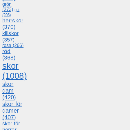
grön
(273)
gul
(203)
herrskor
(370)
killskor
(357)
rosa
(266)
röd
(368)
skor
(1008)
skor
dam
(420)
skor för
damer
(407)
skor för
herrar