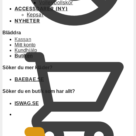
Volleybollskor
ACCESSOARER (NY)
Kepsar
NYHETER
Bläddra
Kassan
Mitt konto
Kundhjälp
Butiken
Söker du mer kläder?
BAEBAE.SE
Söker du en butik som har allt?
ISWAG.SE
0
KR