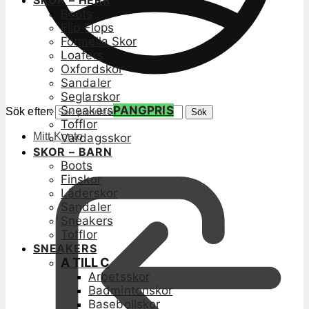
SKOR – HERR
Boots
Flip Flops
Formella Skor
Loafers
Oxfordskor
Sandaler
Seglarskor
Sneakers
PANGPRIS
Sök efter:
Sök
Tofflor
Mitt Konto
Vardagsskor
SKOR – BARN
Boots
Finskor
Läderskor
Sandaler
Sneakers
Tofflor
SNEAKERS
A TILL C
Arbetsskor
Badmintonskor
Basebollskor