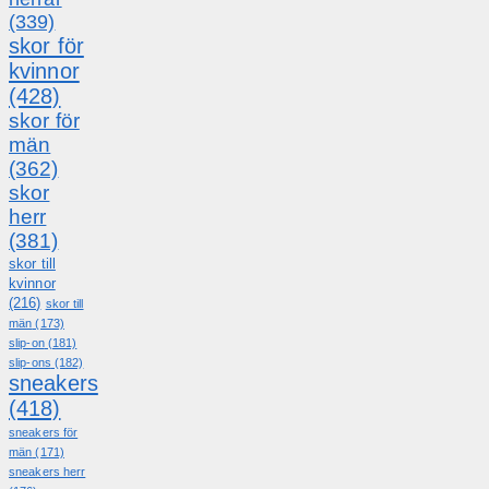
(339)
skor för
kvinnor
(428)
skor för
män
(362)
skor
herr
(381)
skor till
kvinnor
(216)
skor till
män
(173)
slip-on
(181)
slip-ons
(182)
sneakers
(418)
sneakers för
män
(171)
sneakers herr