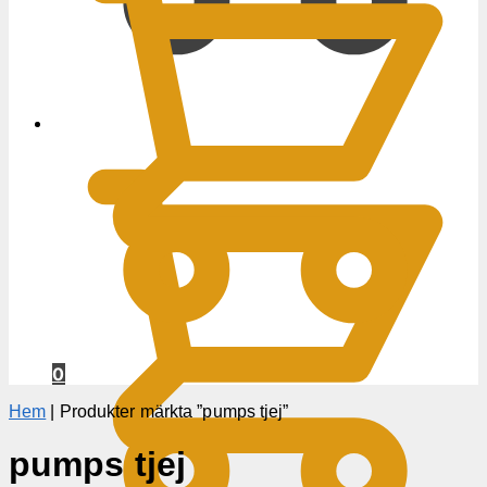
0
KR
0
Hem
|
Produkter märkta ”pumps tjej”
pumps tjej