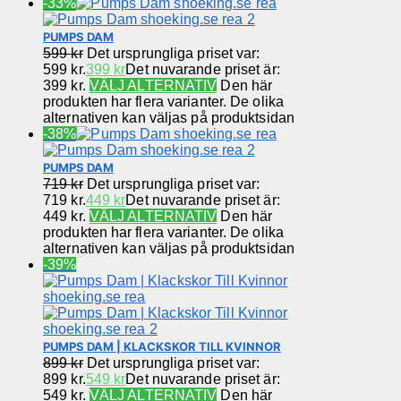
-33%
PUMPS DAM
599
kr
Det ursprungliga priset var:
599 kr.
399
kr
Det nuvarande priset är:
399 kr.
VÄLJ ALTERNATIV
Den här
produkten har flera varianter. De olika
alternativen kan väljas på produktsidan
-38%
PUMPS DAM
719
kr
Det ursprungliga priset var:
719 kr.
449
kr
Det nuvarande priset är:
449 kr.
VÄLJ ALTERNATIV
Den här
produkten har flera varianter. De olika
alternativen kan väljas på produktsidan
-39%
PUMPS DAM | KLACKSKOR TILL KVINNOR
899
kr
Det ursprungliga priset var:
899 kr.
549
kr
Det nuvarande priset är:
549 kr.
VÄLJ ALTERNATIV
Den här