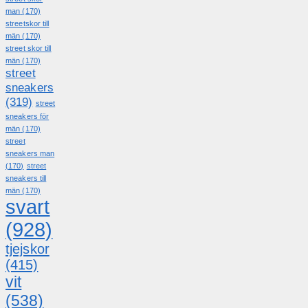
man
(170)
streetskor till
män
(170)
street skor till
män
(170)
street
sneakers
(319)
street
sneakers för
män
(170)
street
sneakers man
(170)
street
sneakers till
män
(170)
svart
(928)
tjejskor
(415)
vit
(538)