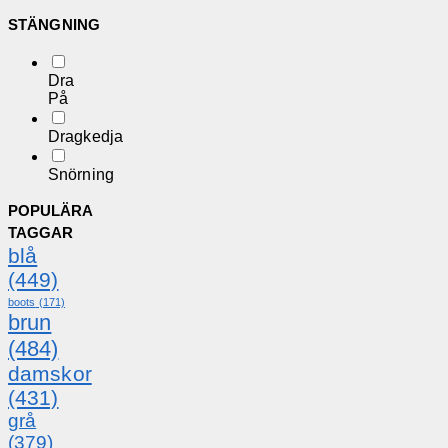
STÄNGNING
Dra
På
Dragkedja
Snörning
POPULÄRA
TAGGAR
blå
(449)
boots
(171)
brun
(484)
damskor
(431)
grå
(379)