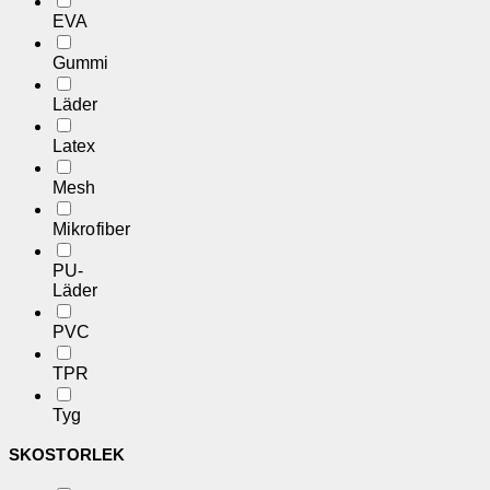
EVA
Gummi
Läder
Latex
Mesh
Mikrofiber
PU-
Läder
PVC
TPR
Tyg
SKOSTORLEK