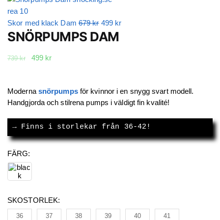
Det
Det
Skor med klack Dam
679
kr
499
kr
SNÖRPUMPS DAM
ursprungliga
nuvarande
priset
priset
Det
Det
499
kr
var:
är:
739
kr
ursprungliga
nuvarande
679 kr.
499 kr.
priset
priset
var:
är:
Moderna
snörpumps
för kvinnor i en snygg svart modell.
739 kr.
499 kr.
Handgjorda och stilrena pumps i väldigt fin kvalité!
→
 Finns i storlekar från 36-42!
FÄRG
:
SKOSTORLEK
:
36
37
38
39
40
41