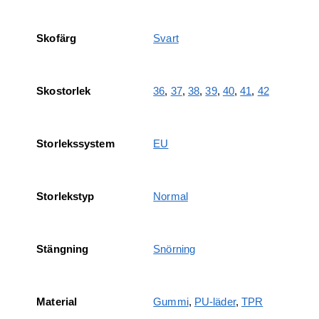
Skofärg
Svart
Skostorlek
36
,
37
,
38
,
39
,
40
,
41
,
42
Storlekssystem
EU
Storlekstyp
Normal
Stängning
Snörning
Material
Gummi
,
PU-läder
,
TPR