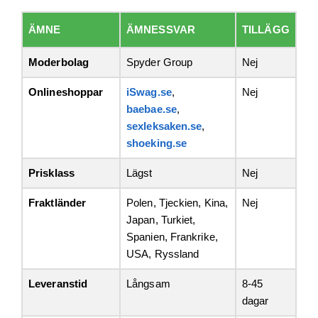
ÄMNE
ÄMNESSVAR
TILLÄGG
Moderbolag
Spyder Group
Nej
Onlineshoppar
iSwag.se
,
Nej
baebae.se
,
sexleksaken.se
,
shoeking.se
Prisklass
Lägst
Nej
Fraktländer
Polen, Tjeckien, Kina,
Nej
Japan, Turkiet,
Spanien, Frankrike,
USA, Ryssland
Leveranstid
Långsam
8-45
dagar