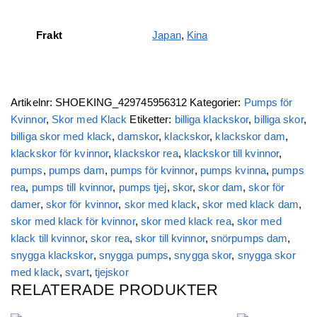
Frakt
Japan
,
Kina
Artikelnr:
SHOEKING_429745956312
Kategorier:
Pumps för
Kvinnor
,
Skor med Klack
Etiketter:
billiga klackskor
,
billiga skor
,
billiga skor med klack
,
damskor
,
klackskor
,
klackskor dam
,
klackskor för kvinnor
,
klackskor rea
,
klackskor till kvinnor
,
pumps
,
pumps dam
,
pumps för kvinnor
,
pumps kvinna
,
pumps
rea
,
pumps till kvinnor
,
pumps tjej
,
skor
,
skor dam
,
skor för
damer
,
skor för kvinnor
,
skor med klack
,
skor med klack dam
,
skor med klack för kvinnor
,
skor med klack rea
,
skor med
klack till kvinnor
,
skor rea
,
skor till kvinnor
,
snörpumps dam
,
snygga klackskor
,
snygga pumps
,
snygga skor
,
snygga skor
med klack
,
svart
,
tjejskor
RELATERADE PRODUKTER