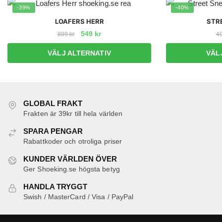
-39%
-40%
LOAFERS HERR
STR
Det
Det
549
kr
899
kr
4
ursprungliga
nuvarande
Den
VÄLJ ALTERNATIV
VÄL
priset
priset
här
var:
är:
produkten
899 kr.
549 kr.
har
flera
GLOBAL FRAKT
varianter.
Frakten är 39kr till hela världen
De
SPARA PENGAR
olika
Rabattkoder och otroliga priser
alternativen
kan
KUNDER VÄRLDEN ÖVER
Ger Shoeking.se högsta betyg
väljas
på
HANDLA TRYGGT
produktsidan
Swish / MasterCard / Visa / PayPal