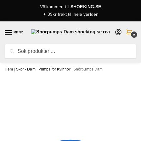
Skip
Skip
Välkommen till
SHOEKING.SE
to
to
✈ 39kr frakt till hela världen
navigation
content
MENY
0
Sök
Sök
efter:
Hem
|
Skor - Dam
|
Pumps för Kvinnor
|
Snörpumps Dam