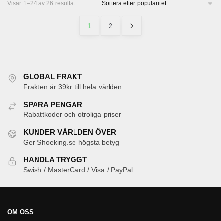
Visar 1–24 av 26 resultat
Sortera efter popularitet
alternativen
alternativ
kan väljas
kan välj
1
2
på
på
produktsidan
produktsi
GLOBAL FRAKT
Frakten är 39kr till hela världen
SPARA PENGAR
Rabattkoder och otroliga priser
KUNDER VÄRLDEN ÖVER
Ger Shoeking.se högsta betyg
HANDLA TRYGGT
Swish / MasterCard / Visa / PayPal
OM OSS