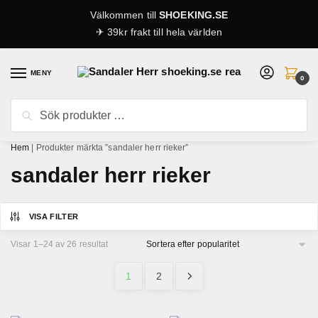
Skip to navigation
Skip to content
Välkommen till
SHOEKING.SE
✈ 39kr frakt till hela världen
MENY
0
Sök efter:
Sök
Hem
|
Produkter märkta ”sandaler herr rieker”
sandaler herr rieker
VISA FILTER
Visar 1–24 av 26 resultat
Sortera efter popularitet
1
2