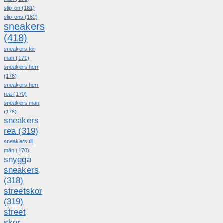
slip-on
(181)
slip-ons
(182)
sneakers
(418)
sneakers för
män
(171)
sneakers herr
(176)
sneakers herr
rea
(170)
sneakers män
(176)
sneakers
rea
(319)
sneakers till
män
(170)
snygga
sneakers
(318)
streetskor
(319)
street
skor