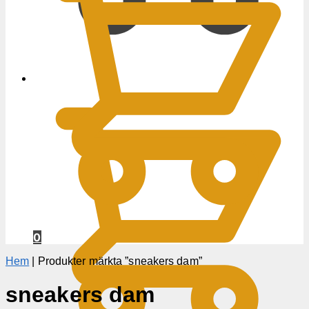
0
KR
0
Hem
|
Produkter märkta ”sneakers dam”
sneakers dam