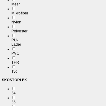
Mesh
Mikrofiber
Nylon
Polyester
PU-
Läder
PVC
TPR
Tyg
SKOSTORLEK
34
35