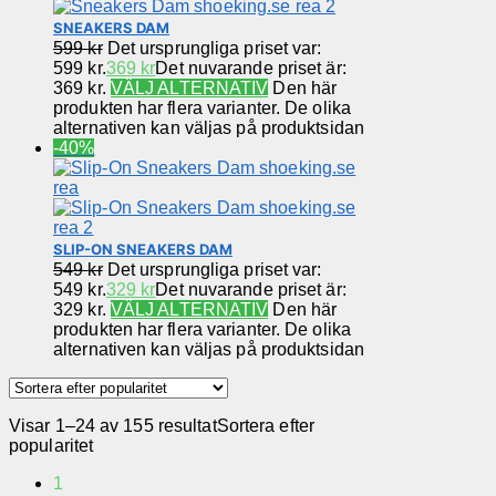
SNEAKERS DAM
599
kr
Det ursprungliga priset var:
599 kr.
369
kr
Det nuvarande priset är:
369 kr.
VÄLJ ALTERNATIV
Den här
produkten har flera varianter. De olika
alternativen kan väljas på produktsidan
-40%
SLIP-ON SNEAKERS DAM
549
kr
Det ursprungliga priset var:
549 kr.
329
kr
Det nuvarande priset är:
329 kr.
VÄLJ ALTERNATIV
Den här
produkten har flera varianter. De olika
alternativen kan väljas på produktsidan
Visar 1–24 av 155 resultat
Sortera efter
popularitet
1