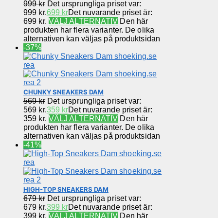
999
kr
Det ursprungliga priset var:
999 kr.
699
kr
Det nuvarande priset är:
699 kr.
VÄLJ ALTERNATIV
Den här
produkten har flera varianter. De olika
alternativen kan väljas på produktsidan
-37%
CHUNKY SNEAKERS DAM
569
kr
Det ursprungliga priset var:
569 kr.
359
kr
Det nuvarande priset är:
359 kr.
VÄLJ ALTERNATIV
Den här
produkten har flera varianter. De olika
alternativen kan väljas på produktsidan
-41%
HIGH-TOP SNEAKERS DAM
679
kr
Det ursprungliga priset var:
679 kr.
399
kr
Det nuvarande priset är:
399 kr.
VÄLJ ALTERNATIV
Den här