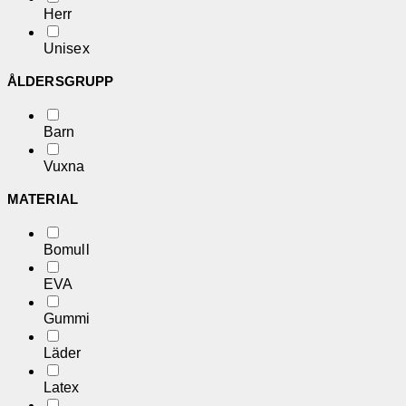
Herr
Unisex
ÅLDERSGRUPP
Barn
Vuxna
MATERIAL
Bomull
EVA
Gummi
Läder
Latex