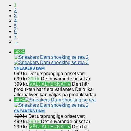
1
2
3
4
5
6
7
→
-43%
SNEAKERS DAM
699
kr
Det ursprungliga priset var:
699 kr.
399
kr
Det nuvarande priset är:
399 kr.
VÄLJ ALTERNATIV
Den här
produkten har flera varianter. De olika
alternativen kan väljas på produktsidan
-40%
SNEAKERS DAM
499
kr
Det ursprungliga priset var:
499 kr.
299
kr
Det nuvarande priset är:
299 kr.
VÄLJ ALTERNATIV
Den här