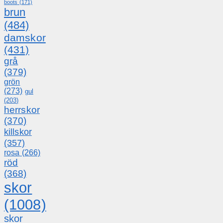
boots
(171)
brun
(484)
damskor
(431)
grå
(379)
grön
(273)
gul
(203)
herrskor
(370)
killskor
(357)
rosa
(266)
röd
(368)
skor
(1008)
skor