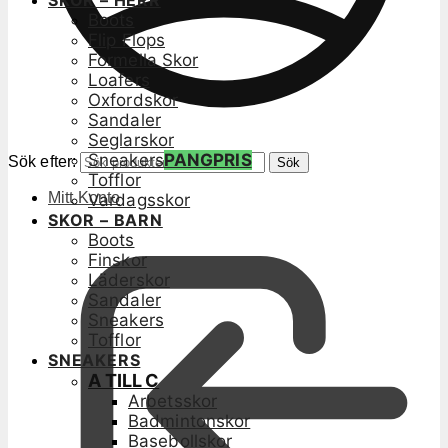
SKOR – HERR
Boots
Flip Flops
Formella Skor
Loafers
Oxfordskor
Sandaler
Seglarskor
Sneakers
PANGPRIS
Sök efter:
Sök
Tofflor
Mitt Konto
Vardagsskor
SKOR – BARN
Boots
Finskor
Läderskor
Sandaler
Sneakers
Tofflor
SNEAKERS
A TILL C
Arbetsskor
Badmintonskor
Basebollskor