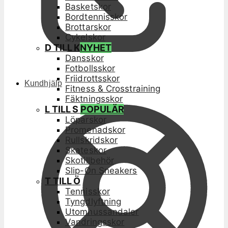
Basketskor
Bordtennisskor
Brottarskor
Cykelskor
D TILL K
NYHET
Dansskor
Fotbollsskor
Friidrottsskor
Kundhjälp
Fitness & Crosstraining
Fäktningsskor
L TILL S
POPULÄR
Löparskor
Promenadskor
Rullskridskor
Skateskor
Skotillbehör
Slip-On Sneakers
T TILL Ö
Tennisskor
Tyngdlyftning
Utomhussandaler
Vandringsskor