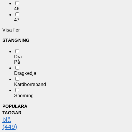
46
47
Visa fler
STÄNGNING
Dra
På
Dragkedja
Kardborreband
Snörning
POPULÄRA
TAGGAR
blå
(449)