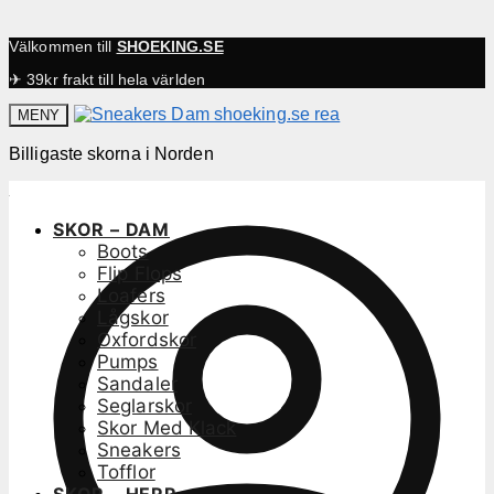
Välkommen till
SHOEKING.SE
✈ 39kr frakt till hela världen
MENY
Billigaste skorna i Norden
SKOR – DAM
Boots
Flip Flops
Loafers
Lågskor
Oxfordskor
Pumps
Sandaler
Seglarskor
Skor Med Klack
Sneakers
Tofflor