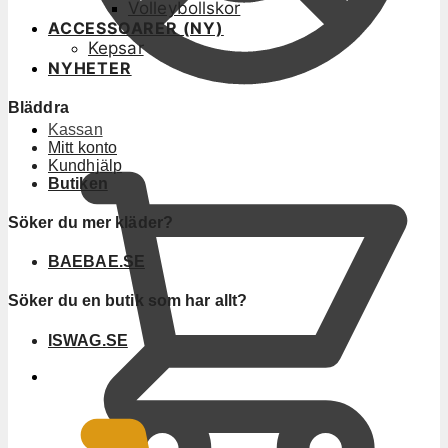
Volleybollskor
ACCESSOARER (NY)
Kepsar
NYHETER
Bläddra
Kassan
Mitt konto
Kundhjälp
Butiken
Söker du mer kläder?
BAEBAE.SE
Söker du en butik som har allt?
ISWAG.SE
0
KR