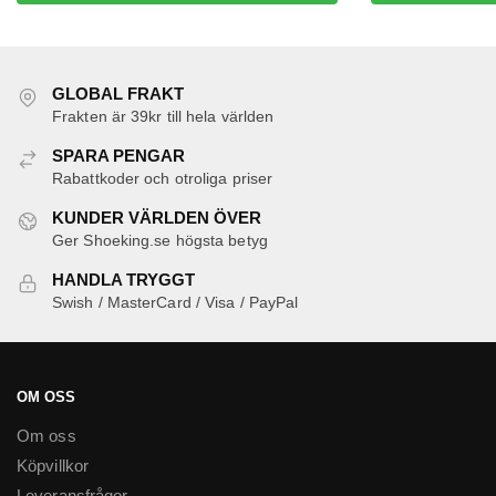
här
var:
är:
produkten
529 kr.
329 kr.
har
flera
GLOBAL FRAKT
varianter.
Frakten är 39kr till hela världen
De
SPARA PENGAR
olika
Rabattkoder och otroliga priser
alternativen
kan
KUNDER VÄRLDEN ÖVER
Ger Shoeking.se högsta betyg
väljas
på
HANDLA TRYGGT
produktsidan
Swish / MasterCard / Visa / PayPal
OM OSS
Om oss
Köpvillkor
Leveransfrågor