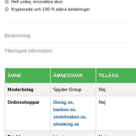
Helt unika, innovativa skor.
Krypterade och 100 % säkra betalningar
Beskrivning
Ytterligare information
ÄMNE
ÄMNESSVAR
TILLÄGG
Moderbolag
Spyder Group
Nej
Onlineshoppar
iSwag.se
,
Nej
baebae.se
,
sexleksaken.se
,
shoeking.se