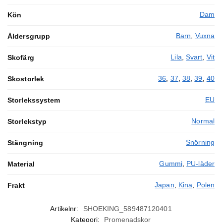
Dam
Kön
Barn
,
Vuxna
Åldersgrupp
Lila
,
Svart
,
Vit
Skofärg
36
,
37
,
38
,
39
,
40
Skostorlek
EU
Storlekssystem
Normal
Storlekstyp
Snörning
Stängning
Gummi
,
PU-läder
Material
Japan
,
Kina
,
Polen
Frakt
Artikelnr:
SHOEKING_589487120401
Kategori:
Promenadskor