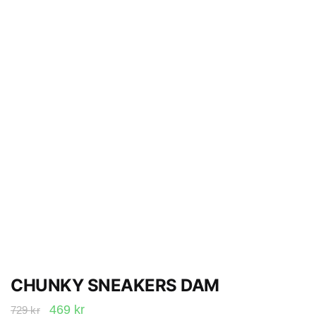
CHUNKY SNEAKERS DAM
Det
Det
469
kr
729
kr