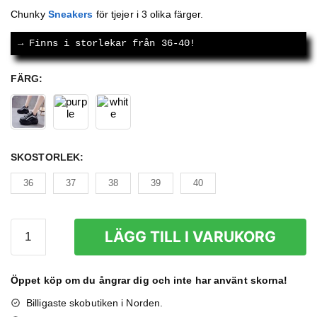
ursprungliga
nuvarande
Chunky
Sneakers
för tjejer i 3 olika färger.
priset
priset
→
 Finns i storlekar från 36-40!
var:
är:
729 kr.
469 kr.
FÄRG
:
SKOSTORLEK
:
36
37
38
39
40
Chunky
LÄGG TILL I VARUKORG
Sneakers
Dam
mängd
Öppet köp om du ångrar dig och inte har använt skorna!
Billigaste skobutiken i Norden.