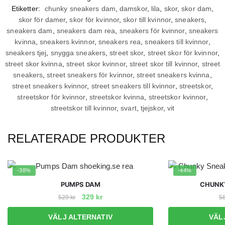
Etiketter:
chunky sneakers dam
,
damskor
,
lila
,
skor
,
skor dam
,
skor för damer
,
skor för kvinnor
,
skor till kvinnor
,
sneakers
,
sneakers dam
,
sneakers dam rea
,
sneakers för kvinnor
,
sneakers
kvinna
,
sneakers kvinnor
,
sneakers rea
,
sneakers till kvinnor
,
sneakers tjej
,
snygga sneakers
,
street skor
,
street skor för kvinnor
,
street skor kvinna
,
street skor kvinnor
,
street skor till kvinnor
,
street
sneakers
,
street sneakers för kvinnor
,
street sneakers kvinna
,
street sneakers kvinnor
,
street sneakers till kvinnor
,
streetskor
,
streetskor för kvinnor
,
streetskor kvinna
,
streetskor kvinnor
,
streetskor till kvinnor
,
svart
,
tjejskor
,
vit
RELATERADE PRODUKTER
-38%
-44%
PUMPS DAM
CHUNK
Det
Det
329
kr
529
kr
5
ursprungliga
nuvarande
Den
VÄLJ ALTERNATIV
VÄL
priset
priset