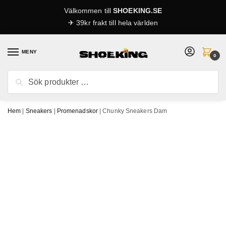
Skip
Skip
Välkommen till
SHOEKING.SE
to
to
✈ 39kr frakt till hela världen
navigation
content
MENY
0
Sök
Sök
efter:
Hem
|
Sneakers
|
Promenadskor
|
Chunky Sneakers Dam