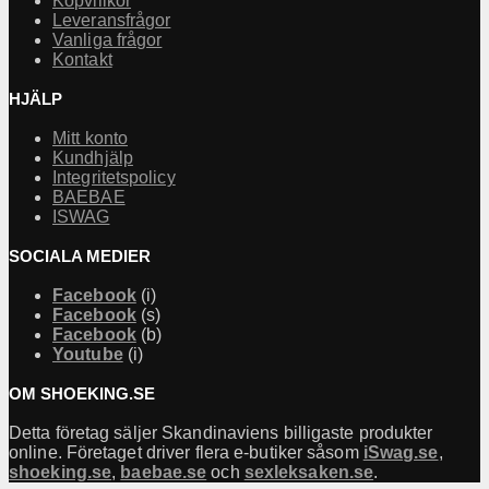
Köpvillkor
Leveransfrågor
Vanliga frågor
Kontakt
HJÄLP
Mitt konto
Kundhjälp
Integritetspolicy
BAEBAE
ISWAG
SOCIALA MEDIER
Facebook
(i)
Facebook
(s)
Facebook
(b)
Youtube
(i)
OM SHOEKING.SE
Detta företag säljer Skandinaviens billigaste produkter
online. Företaget driver flera e-butiker såsom
iSwag.se
,
shoeking.se
,
baebae.se
och
sexleksaken.se
.