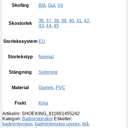
Skofärg
Blå
,
Gul
,
Vit
36
,
37
,
38
,
39
,
40
,
41
,
42
,
Skostorlek
43
,
44
,
45
Storlekssystem
EU
Storlekstyp
Normal
Stängning
Snörning
Material
Gummi
,
PVC
Frakt
Kina
Artikelnr:
SHOEKING_811691455242
Kategori:
Badmintonskor
Etiketter:
badmintonskor
,
badmintonskor unisex
,
blå
,