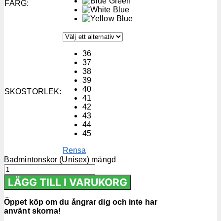
FÄRG
:
36
37
38
39
40
SKOSTORLEK
:
41
42
43
44
45
Rensa
Badmintonskor (Unisex) mängd
LÄGG TILL I VARUKORG
Öppet köp om du ångrar dig och inte har
använt skorna!