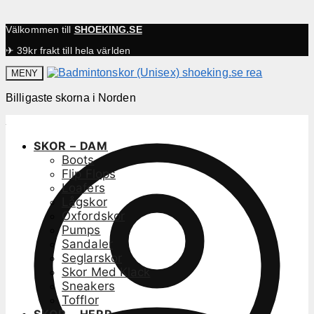
Välkommen till
SHOEKING.SE
✈ 39kr frakt till hela världen
MENY
Billigaste skorna i Norden
SKOR – DAM
Boots
Flip Flops
Loafers
Lågskor
Oxfordskor
Pumps
Sandaler
Seglarskor
Skor Med Klack
Sneakers
Tofflor