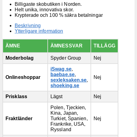
Billigaste skobutiken i Norden.
Helt unika, innovativa skor.
Krypterade och 100 % säkra betalningar
Beskrivning
Ytterligare information
ÄMNE
ÄMNESSVAR
TILLÄGG
Moderbolag
Spyder Group
Nej
iSwag.se
,
baebae.se
,
Onlineshoppar
Nej
sexleksaken.se
,
shoeking.se
Prisklass
Lägst
Nej
Polen, Tjeckien,
Kina, Japan,
Fraktländer
Turkiet, Spanien,
Nej
Frankrike, USA,
Ryssland