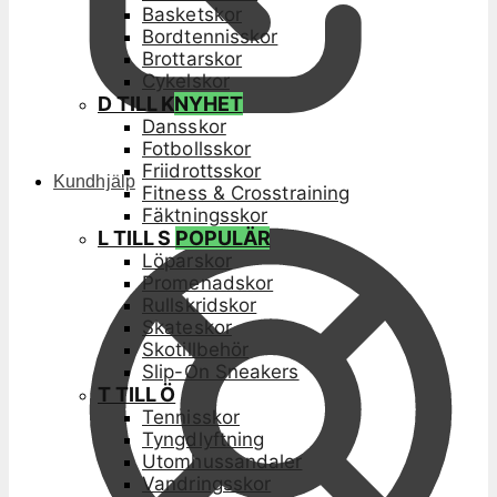
Basketskor
Bordtennisskor
Brottarskor
Cykelskor
D TILL K
NYHET
Dansskor
Fotbollsskor
Friidrottsskor
Kundhjälp
Fitness & Crosstraining
Fäktningsskor
L TILL S
POPULÄR
Löparskor
Promenadskor
Rullskridskor
Skateskor
Skotillbehör
Slip-On Sneakers
T TILL Ö
Tennisskor
Tyngdlyftning
Utomhussandaler
Vandringsskor