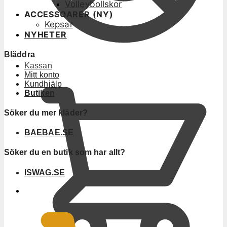
Volleybollskor
ACCESSOARER (NY)
Kepsar
NYHETER
Bläddra
Kassan
Mitt konto
Kundhjälp
Butiken
Söker du mer kläder?
BAEBAE.SE
Söker du en butik som har allt?
ISWAG.SE
0
KR