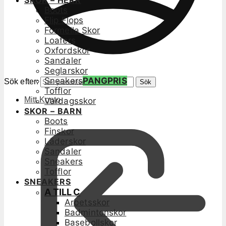
SKOR – HERR
Boots
Flip Flops
Formella Skor
Loafers
Oxfordskor
Sandaler
Seglarskor
Sneakers
PANGPRIS
Sök efter:
Sök
Tofflor
Mitt Konto
Vardagsskor
SKOR – BARN
Boots
Finskor
Läderskor
Sandaler
Sneakers
Tofflor
SNEAKERS
A TILL C
Arbetsskor
Badmintonskor
Basebollskor