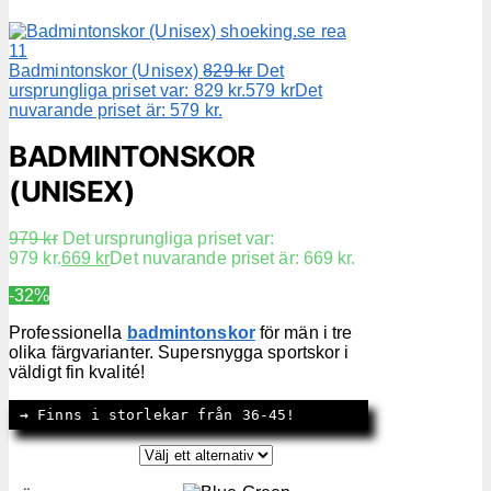
Badmintonskor (Unisex)
829
kr
Det
ursprungliga priset var: 829 kr.
579
kr
Det
nuvarande priset är: 579 kr.
BADMINTONSKOR
(UNISEX)
979
kr
Det ursprungliga priset var:
979 kr.
669
kr
Det nuvarande priset är: 669 kr.
-32%
Professionella
badmintonskor
för män i tre
olika färgvarianter. Supersnygga sportskor i
väldigt fin kvalité!
→
 Finns i storlekar från 36-45!