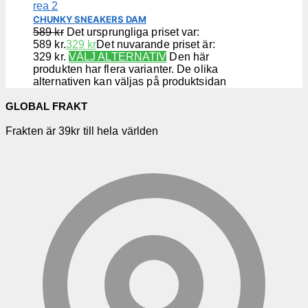
CHUNKY SNEAKERS DAM
589
kr
Det ursprungliga priset var:
589 kr.
329
kr
Det nuvarande priset är:
329 kr.
VÄLJ ALTERNATIV
Den här
produkten har flera varianter. De olika
alternativen kan väljas på produktsidan
GLOBAL FRAKT
Frakten är 39kr till hela världen