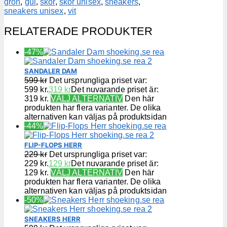
grön
,
gul
,
skor
,
skor unisex
,
sneakers
,
sneakers unisex
,
vit
RELATERADE PRODUKTER
-47%
SANDALER DAM
599
kr
Det ursprungliga priset var:
599 kr.
319
kr
Det nuvarande priset är:
319 kr.
VÄLJ ALTERNATIV
Den här
produkten har flera varianter. De olika
alternativen kan väljas på produktsidan
-44%
FLIP-FLOPS HERR
229
kr
Det ursprungliga priset var:
229 kr.
129
kr
Det nuvarande priset är:
129 kr.
VÄLJ ALTERNATIV
Den här
produkten har flera varianter. De olika
alternativen kan väljas på produktsidan
-50%
SNEAKERS HERR