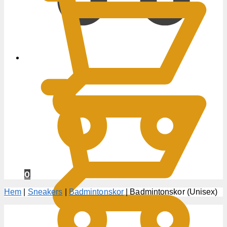
0
KR
0
Hem
|
Sneakers
|
Badmintonskor
|
Badmintonskor (Unisex)