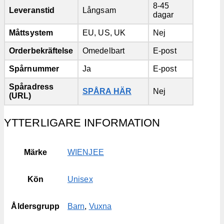
8-45
Leveranstid
Långsam
dagar
Måttsystem
EU, US, UK
Nej
Orderbekräftelse
Omedelbart
E-post
Spårnummer
Ja
E-post
Spåradress
SPÅRA HÄR
Nej
(URL)
YTTERLIGARE INFORMATION
Märke
WIENJEE
Kön
Unisex
Åldersgrupp
Barn
,
Vuxna