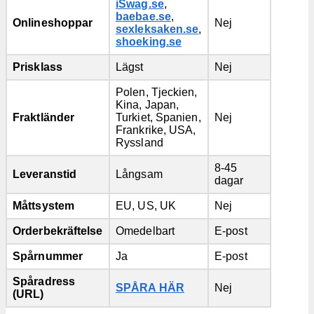
iSwag.se
,
baebae.se
,
Onlineshoppar
Nej
sexleksaken.se
,
shoeking.se
Prisklass
Lägst
Nej
Polen, Tjeckien,
Kina, Japan,
Fraktländer
Turkiet, Spanien,
Nej
Frankrike, USA,
Ryssland
8-45
Leveranstid
Långsam
dagar
Måttsystem
EU, US, UK
Nej
Orderbekräftelse
Omedelbart
E-post
Spårnummer
Ja
E-post
Spåradress
SPÅRA HÄR
Nej
(URL)