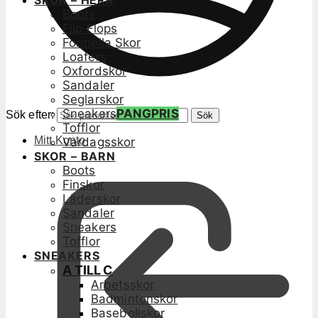
SKOR – HERR
Boots
Flip Flops
Formella Skor
Loafers
Oxfordskor
Sandaler
Seglarskor
Sneakers
PANGPRIS
Sök efter:
Sök
Tofflor
Mitt Konto
Vardagsskor
SKOR – BARN
Boots
Finskor
Läderskor
Sandaler
Sneakers
Tofflor
SNEAKERS
A TILL C
Arbetsskor
Badmintonskor
Basebollskor