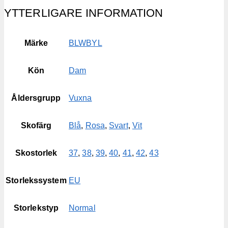
YTTERLIGARE INFORMATION
Märke
BLWBYL
Kön
Dam
Åldersgrupp
Vuxna
Skofärg
Blå
,
Rosa
,
Svart
,
Vit
Skostorlek
37
,
38
,
39
,
40
,
41
,
42
,
43
Storlekssystem
EU
Storlekstyp
Normal