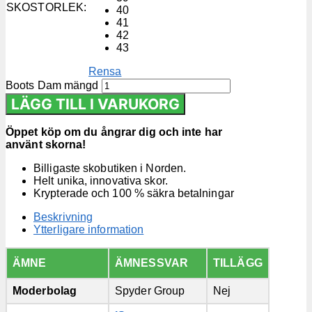
SKOSTORLEK
:
40
41
42
43
Rensa
Boots Dam mängd
LÄGG TILL I VARUKORG
Öppet köp om du ångrar dig och inte har
använt skorna!
Billigaste skobutiken i Norden.
Helt unika, innovativa skor.
Krypterade och 100 % säkra betalningar
Beskrivning
Ytterligare information
ÄMNE
ÄMNESSVAR
TILLÄGG
Moderbolag
Spyder Group
Nej