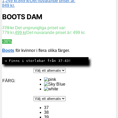
1,249 kr.
849
kr
Det nuvarande priset är:
849 kr.
BOOTS DAM
779
kr
Det ursprungliga priset var:
779 kr.
499
kr
Det nuvarande priset är: 499 kr.
-36%
Boots
för kvinnor i flera olika färger.
→
 Finns i storlekar från 37-43!
FÄRG
:
37
38
39