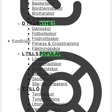
Basketskor
Bordtennisskor
Brottarskor
Cykelskor
D TILL K
NYHET
Dansskor
Fotbollsskor
Friidrottsskor
Kundhjälp
Fitness & Crosstraining
Fäktningsskor
L TILL S
POPULÄR
Löparskor
Promenadskor
Rullskridskor
Skateskor
Skotillbehör
Slip-On Sneakers
T TILL Ö
Tennisskor
Tyngdlyftning
Utomhussandaler
Vandringsskor