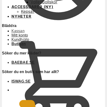
Volleybollskor
ACCESSOARER (NY)
Kepsar
NYHETER
Bläddra
Kassan
Mitt konto
Kundhjälp
Butiken
Söker du mer kläder?
BAEBAE.SE
Söker du en butik som har allt?
ISWAG.SE
0
KR