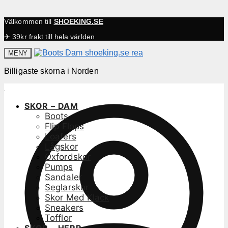
Välkommen till
SHOEKING.SE
✈ 39kr frakt till hela världen
MENY
Billigaste skorna i Norden
SKOR – DAM
Boots
Flip Flops
Loafers
Lågskor
Oxfordskor
Pumps
Sandaler
Seglarskor
Skor Med Klack
Sneakers
Tofflor