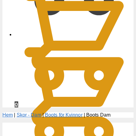
0
KR
0
Hem
|
Skor - Dam
|
Boots för Kvinnor
|
Boots Dam