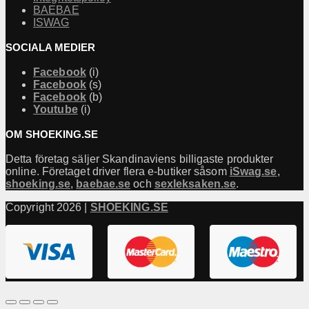
BAEBAE
ISWAG
SOCIALA MEDIER
Facebook
(i)
Facebook
(s)
Facebook
(b)
Youtube
(i)
OM SHOEKING.SE
Detta företag säljer Skandinaviens billigaste produkter
online. Företaget driver flera e-butiker såsom
iSwag.se
,
shoeking.se
,
baebae.se
och
sexleksaken.se
.
Copyright 2026 |
SHOEKING.SE