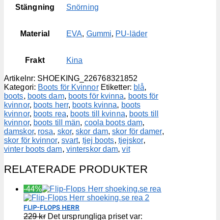
Stängning
Snörning
Material
EVA
,
Gummi
,
PU-läder
Frakt
Kina
Artikelnr:
SHOEKING_226768321852
Kategori:
Boots för Kvinnor
Etiketter:
blå
,
boots
,
boots dam
,
boots för kvinna
,
boots för
kvinnor
,
boots herr
,
boots kvinna
,
boots
kvinnor
,
boots rea
,
boots till kvinna
,
boots till
kvinnor
,
boots till män
,
coola boots dam
,
damskor
,
rosa
,
skor
,
skor dam
,
skor för damer
,
skor för kvinnor
,
svart
,
tjej boots
,
tjejskor
,
vinter boots dam
,
vinterskor dam
,
vit
RELATERADE PRODUKTER
-44%
FLIP-FLOPS HERR
229
kr
Det ursprungliga priset var: