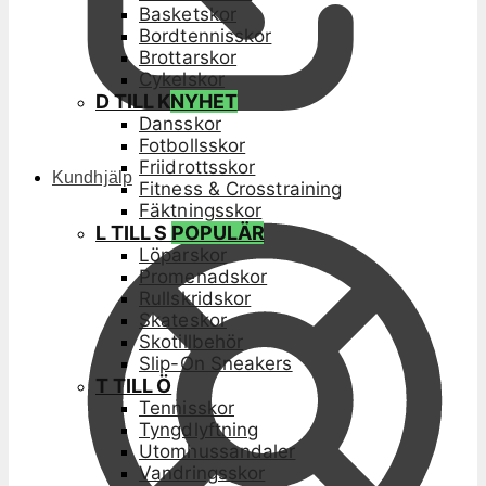
Basketskor
Bordtennisskor
Brottarskor
Cykelskor
D TILL K
NYHET
Dansskor
Fotbollsskor
Friidrottsskor
Kundhjälp
Fitness & Crosstraining
Fäktningsskor
L TILL S
POPULÄR
Löparskor
Promenadskor
Rullskridskor
Skateskor
Skotillbehör
Slip-On Sneakers
T TILL Ö
Tennisskor
Tyngdlyftning
Utomhussandaler
Vandringsskor