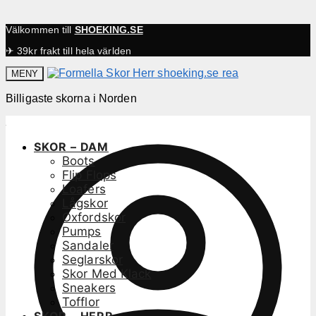
Välkommen till
SHOEKING.SE
✈ 39kr frakt till hela världen
MENY
Billigaste skorna i Norden
SKOR – DAM
Boots
Flip Flops
Loafers
Lågskor
Oxfordskor
Pumps
Sandaler
Seglarskor
Skor Med Klack
Sneakers
Tofflor