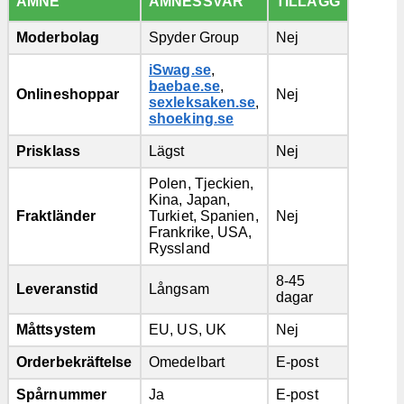
ÄMNE
ÄMNESSVAR
TILLÄGG
Moderbolag
Spyder Group
Nej
iSwag.se
,
baebae.se
,
Onlineshoppar
Nej
sexleksaken.se
,
shoeking.se
Prisklass
Lägst
Nej
Polen, Tjeckien,
Kina, Japan,
Fraktländer
Turkiet, Spanien,
Nej
Frankrike, USA,
Ryssland
8-45
Leveranstid
Långsam
dagar
Måttsystem
EU, US, UK
Nej
Orderbekräftelse
Omedelbart
E-post
Spårnummer
Ja
E-post