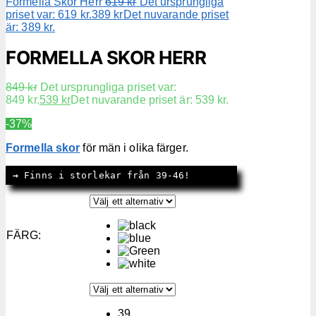
Formella Skor Herr
619
kr
Det ursprungliga
priset var: 619 kr.
389
kr
Det nuvarande priset
är: 389 kr.
FORMELLA SKOR HERR
849
kr
Det ursprungliga priset var:
849 kr.
539
kr
Det nuvarande priset är: 539 kr.
-37%
Formella skor
för män i olika färger.
→
 Finns i storlekar från 39-46!
FÄRG
:
39