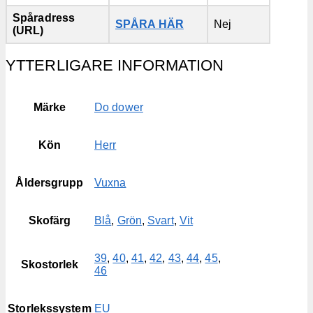
Spåradress
SPÅRA HÄR
Nej
(URL)
YTTERLIGARE INFORMATION
Märke
Do dower
Kön
Herr
Åldersgrupp
Vuxna
Skofärg
Blå
,
Grön
,
Svart
,
Vit
39
,
40
,
41
,
42
,
43
,
44
,
45
,
Skostorlek
46
Storlekssystem
EU