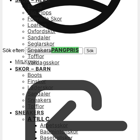
SKOR – HERR
Boots
Flip Flops
Formella Skor
Loafers
Oxfordskor
Sandaler
Seglarskor
Sneakers
PANGPRIS
Sök efter:
Sök
Tofflor
Mitt Konto
Vardagsskor
SKOR – BARN
Boots
Finskor
Läderskor
Sandaler
Sneakers
Tofflor
SNEAKERS
A TILL C
Arbetsskor
Badmintonskor
Basebollskor