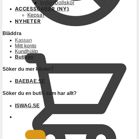
Volleybollskor
ACCESSOARER (NY)
Kepsar
NYHETER
Bläddra
Kassan
Mitt konto
Kundhjälp
Butiken
Söker du mer kläder?
BAEBAE.SE
Söker du en butik som har allt?
ISWAG.SE
0
KR