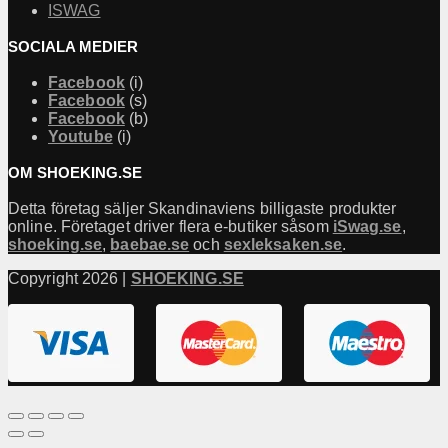
ISWAG
SOCIALA MEDIER
Facebook
(i)
Facebook
(s)
Facebook
(b)
Youtube
(i)
OM SHOEKING.SE
Detta företag säljer Skandinaviens billigaste produkter
online. Företaget driver flera e-butiker såsom
iSwag.se
,
shoeking.se
,
baebae.se
och
sexleksaken.se
.
Copyright 2026 |
SHOEKING.SE