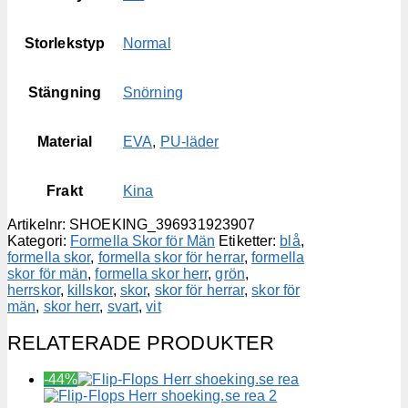
Storlekstyp
Normal
Stängning
Snörning
Material
EVA
,
PU-läder
Frakt
Kina
Artikelnr:
SHOEKING_396931923907
Kategori:
Formella Skor för Män
Etiketter:
blå
,
formella skor
,
formella skor för herrar
,
formella
skor för män
,
formella skor herr
,
grön
,
herrskor
,
killskor
,
skor
,
skor för herrar
,
skor för
män
,
skor herr
,
svart
,
vit
RELATERADE PRODUKTER
-44%