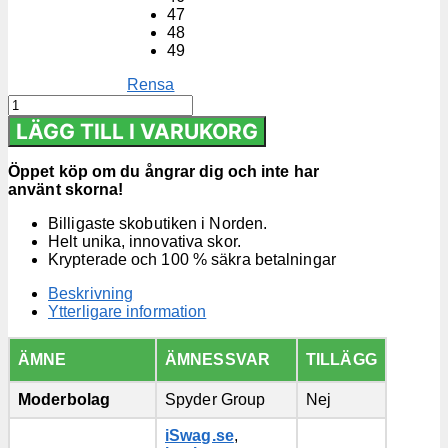
47
48
49
Rensa
Innetofflor
Herr
LÄGG TILL I VARUKORG
mängd
Öppet köp om du ångrar dig och inte har
använt skorna!
Billigaste skobutiken i Norden.
Helt unika, innovativa skor.
Krypterade och 100 % säkra betalningar
Beskrivning
Ytterligare information
ÄMNE
ÄMNESSVAR
TILLÄGG
Moderbolag
Spyder Group
Nej
iSwag.se
,