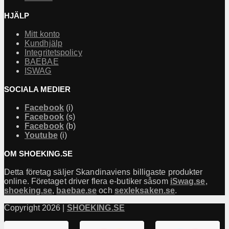
HJÄLP
Mitt konto
Kundhjälp
Integritetspolicy
BAEBAE
ISWAG
SOCIALA MEDIER
Facebook
(i)
Facebook
(s)
Facebook
(b)
Youtube
(i)
OM SHOEKING.SE
Detta företag säljer Skandinaviens billigaste produkter
online. Företaget driver flera e-butiker såsom
iSwag.se
,
shoeking.se
,
baebae.se
och
sexleksaken.se
.
Copyright 2026 |
SHOEKING.SE