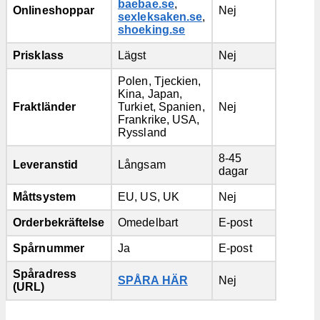
baebae.se
,
Onlineshoppar
Nej
sexleksaken.se
,
shoeking.se
Prisklass
Lägst
Nej
Polen, Tjeckien,
Kina, Japan,
Fraktländer
Turkiet, Spanien,
Nej
Frankrike, USA,
Ryssland
8-45
Leveranstid
Långsam
dagar
Måttsystem
EU, US, UK
Nej
Orderbekräftelse
Omedelbart
E-post
Spårnummer
Ja
E-post
Spåradress
SPÅRA HÄR
Nej
(URL)