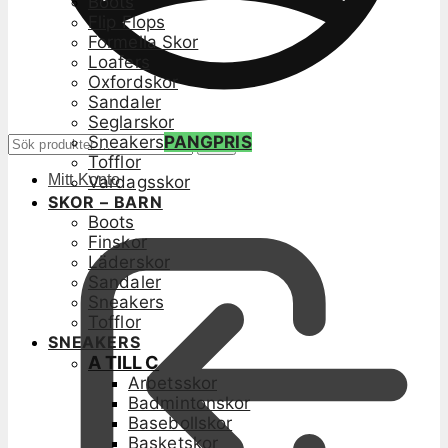
Boots
Flip Flops
Formella Skor
Loafers
Oxfordskor
Sandaler
Seglarskor
Sneakers
PANGPRIS
Sök
Sök
efter:
Tofflor
Mitt Konto
Vardagsskor
SKOR – BARN
Boots
Finskor
Läderskor
Sandaler
Sneakers
Tofflor
SNEAKERS
A TILL C
Arbetsskor
Badmintonskor
Basebollskor
Basketskor