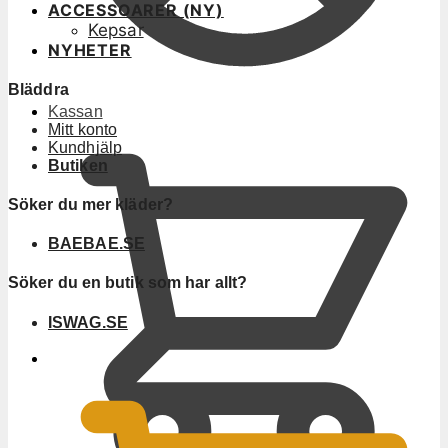
ACCESSOARER (NY)
Kepsar
NYHETER
Bläddra
Kassan
Mitt konto
Kundhjälp
Butiken
Söker du mer kläder?
BAEBAE.SE
Söker du en butik som har allt?
ISWAG.SE
0
KR