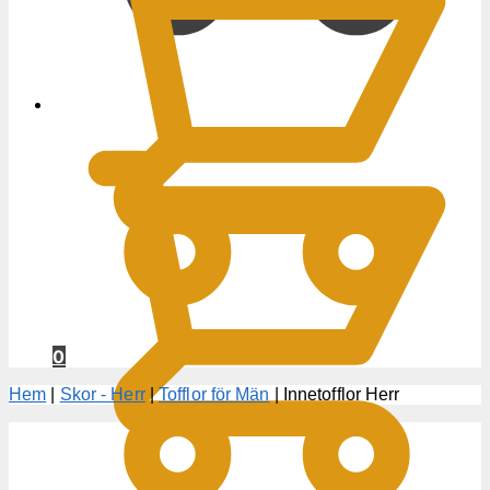
0
KR
0
Hem
|
Skor - Herr
|
Tofflor för Män
|
Innetofflor Herr