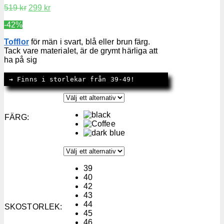
699 kr.
489 kr.
Det
Det
519
kr
299
kr
ursprungliga
nuvarande
-42%
priset
priset
var:
är:
Tofflor
för män i svart, blå eller brun färg.
519 kr.
299 kr.
Tack vare materialet, är de grymt härliga att
ha på sig
→
 Finns i storlekar från 39-49!
FÄRG
:
39
40
42
43
44
SKOSTORLEK
:
45
46