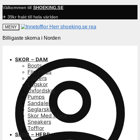
Välkommen till
SHOEKING.SE
✈ 39kr frakt till hela världen
MENY
Billigaste skorna i Norden
SKOR – DAM
Boots
Flip Flops
Loafers
Lågskor
Oxfordskor
Pumps
Sandaler
Seglarskor
Skor Med Klack
Sneakers
Tofflor
SKOR – HERR