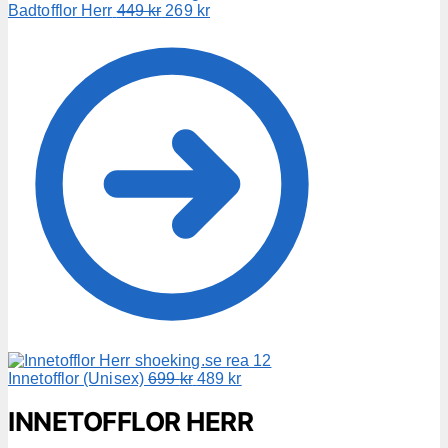
Det
Det
Badtofflor Herr
449
kr
269
kr
ursprungliga
nuvarande
priset
priset
var:
är:
449 kr.
269 kr.
Det
Det
Innetofflor (Unisex)
699
kr
489
kr
ursprungliga
nuvarande
priset
priset
INNETOFFLOR HERR
var:
är: