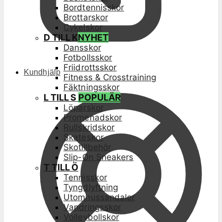
Bordtennisskor
Brottarskor
Cykelskor
D TILL K
NYHET
Dansskor
Fotbollsskor
Friidrottsskor
Kundhjälp
Fitness & Crosstraining
Fäktningsskor
L TILL S
POPULÄR
Löparskor
Promenadskor
Rullskridskor
Skateskor
Skotillbehör
Slip-On Sneakers
T TILL Ö
Tennisskor
Tyngdlyftning
Utomhussandaler
Vandringsskor
Volleybollskor