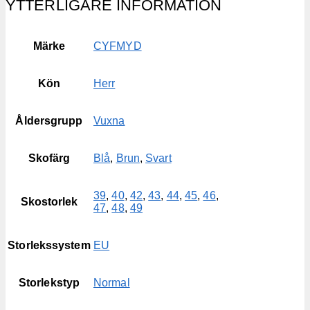
YTTERLIGARE INFORMATION
Märke
CYFMYD
Kön
Herr
Åldersgrupp
Vuxna
Skofärg
Blå
,
Brun
,
Svart
39
,
40
,
42
,
43
,
44
,
45
,
46
,
Skostorlek
47
,
48
,
49
Storlekssystem
EU
Storlekstyp
Normal