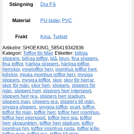
Stängning
Dra På
Material
PU-läder
,
PVC
Frakt
Kina
,
Turkiet
Artikelnr:
SHOEKING_585419342836
Kategori:
Tofflor för Män
Etiketter:
billiga
slippers
,
billiga tofflor
,
blå
,
brun
,
fina slippers
,
fina tofflor
,
härliga slippers
,
härliga tofflor
,
herrskor
,
innetofflor herr
,
inomhus tofflor herr
,
killskor
,
mjuka inomhus tofflor herr
,
mysiga
slippers
,
mysiga tofflor
,
skor
,
skor för herrar
,
skor för män
,
skor herr
,
slippers
,
slippers för
män
,
slippers herr
,
slippers herr intersport
,
slippers herr rea
,
slippers herr stadium
,
slippers man
,
slippers rea
,
slippers till män
,
snygga slippers
,
snygga tofflor
,
svart
,
tofflor
,
tofflor för män
,
tofflor herr
,
tofflor herr inomhus
,
tofflor herr intersport
,
tofflor herr rea
,
tofflor
herr skopunkten
,
tofflor herr stadium
,
tofflor
inomhus hm
,
tofflor inomhus rusta
,
tofflor kille
,
tofflor man
,
tofflor rea
,
tofflor till män